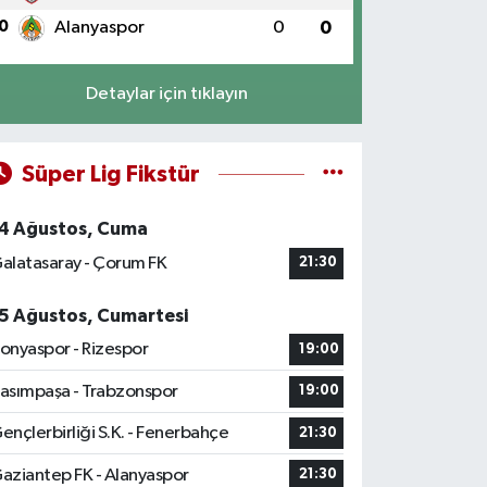
0
Alanyaspor
0
0
Detaylar için tıklayın
Süper Lig Fikstür
4 Ağustos, Cuma
alatasaray - Çorum FK
21:30
5 Ağustos, Cumartesi
onyaspor - Rizespor
19:00
asımpaşa - Trabzonspor
19:00
ençlerbirliği S.K. - Fenerbahçe
21:30
aziantep FK - Alanyaspor
21:30