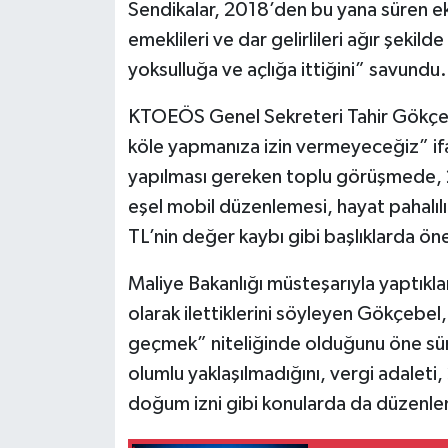
Sendikalar, 2018’den bu yana süren ek
emeklileri ve dar gelirlileri ağır şekild
yoksulluğa ve açlığa ittiğini” savundu.
KTOEÖS Genel Sekreteri Tahir Gökçebel
köle yapmanıza izin vermeyeceğiz” ifa
yapılması gereken toplu görüşmede, 2
eşel mobil düzenlemesi, hayat pahalılığ
TL’nin değer kaybı gibi başlıklarda öner
Maliye Bakanlığı müsteşarıyla yaptıkla
olarak ilettiklerini söyleyen Gökçebel,
geçmek” niteliğinde olduğunu öne sürd
olumlu yaklaşılmadığını, vergi adaleti
doğum izni gibi konularda da düzenlem