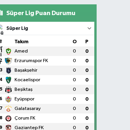
Süper Lig Puan Durumu
Süper Lig
#
Takım
O
P
1
Amed
0
0
2
Erzurumspor FK
0
0
3
Başakşehir
0
0
4
Kocaelispor
0
0
5
Beşiktaş
0
0
6
Eyüpspor
0
0
7
Galatasaray
0
0
8
Çorum FK
0
0
9
Gaziantep FK
0
0