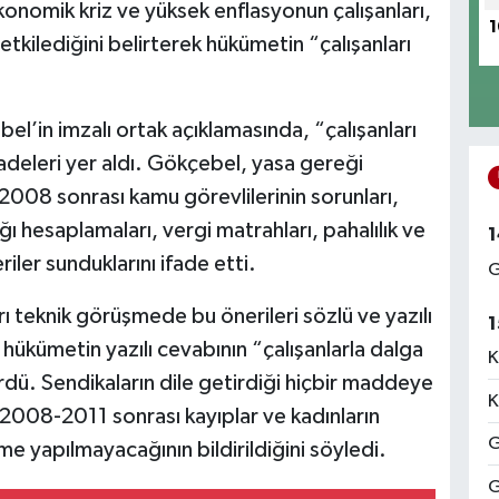
onomik kriz ve yüksek enflasyonun çalışanları,
1
e etkilediğini belirterek hükümetin “çalışanları
’in imzalı ortak açıklamasında, “çalışanları
deleri yer aldı. Gökçebel, yasa gereği
008 sonrası kamu görevlilerinin sorunları,
ı hesaplamaları, vergi matrahları, pahalılık ve
1
iler sunduklarını ifade etti.
G
rı teknik görüşmede bu önerileri sözlü ve yazılı
1
 hükümetin yazılı cevabının “çalışanlarla dalga
K
ü. Sendikaların dile getirdiği hiçbir maddeye
K
, 2008-2011 sonrası kayıplar ve kadınların
G
e yapılmayacağının bildirildiğini söyledi.
G