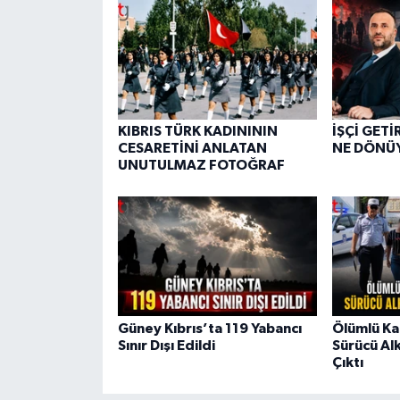
KIBRIS TÜRK KADINININ
İŞÇİ GETİ
CESARETİNİ ANLATAN
NE DÖNÜ
UNUTULMAZ FOTOĞRAF
Güney Kıbrıs’ta 119 Yabancı
Ölümlü Ka
Sınır Dışı Edildi
Sürücü Alk
Çıktı