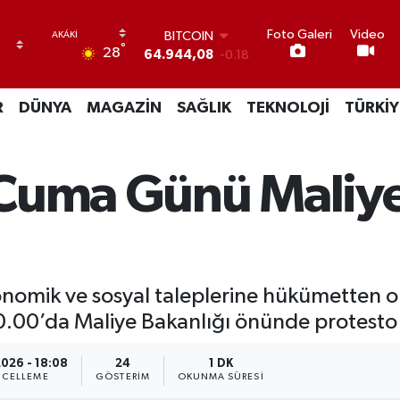
Foto Galeri
Video
BITCOIN
°
28
64.944,08
-0.18
DOLAR
47,7436
0.18
R
DÜNYA
MAGAZİN
SAĞLIK
TEKNOLOJİ
TÜRKİY
EURO
55,2510
0.32
STERLİN
64,4811
0.38
 Cuma Günü Maliy
GRAM ALTIN
6660.55
0.03
BİST100
13.779
-14
nomik ve sosyal taleplerine hükümetten o
0.00’da Maliye Bakanlığı önünde protesto
2026 - 18:08
24
1 DK
CELLEME
GÖSTERIM
OKUNMA SÜRESI