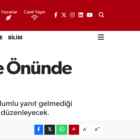
Yazarlar
Canlı Yayın
E
BİLİM
e Önünde
lumlu yanıt gelmediği
 düzenleyecek.
-
+
A
A