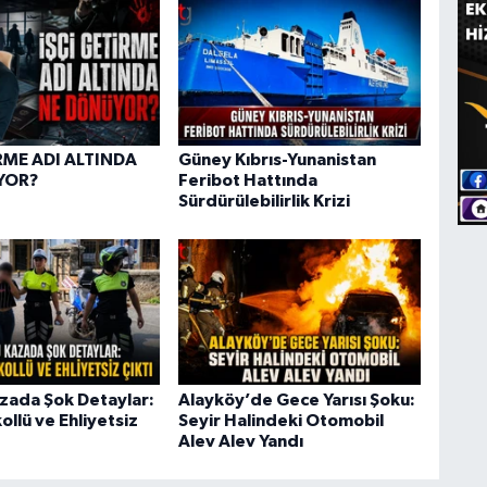
RME ADI ALTINDA
Güney Kıbrıs-Yunanistan
YOR?
Feribot Hattında
Sürdürülebilirlik Krizi
zada Şok Detaylar:
Alayköy’de Gece Yarısı Şoku:
ollü ve Ehliyetsiz
Seyir Halindeki Otomobil
Alev Alev Yandı