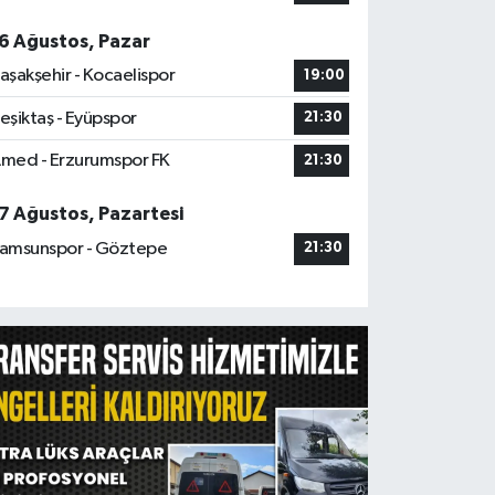
6 Ağustos, Pazar
aşakşehir - Kocaelispor
19:00
eşiktaş - Eyüpspor
21:30
med - Erzurumspor FK
21:30
7 Ağustos, Pazartesi
amsunspor - Göztepe
21:30