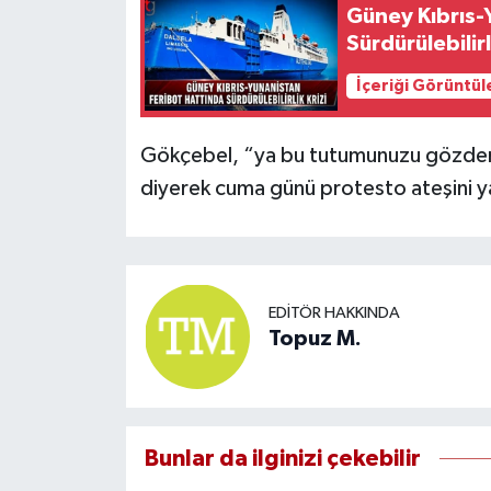
Güney Kıbrıs-
Sürdürülebilirl
İçeriği Görüntül
Gökçebel, “ya bu tutumunuzu gözden g
diyerek cuma günü protesto ateşini y
EDITÖR HAKKINDA
Topuz M.
Bunlar da ilginizi çekebilir