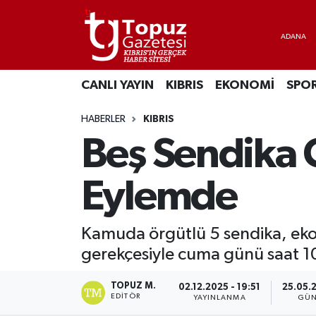
KIBRIS
Lefkoşa Nöbetçi Eczaneler
CANLI YAYIN
KIBRIS
EKONOMİ
SPO
DÜNYA
Lefkoşa Hava Durumu
HABERLER
KIBRIS
EKONOMİ
Lefkoşa Trafik Yoğunluk Haritası
Beş Sendika
MAGAZİN
Süper Lig Puan Durumu ve Fikstür
Eylemde
SAĞLIK
Tüm Manşetler
Kamuda örgütlü 5 sendika, eko
SPOR
Son Dakika Haberleri
gerekçesiyle cuma günü saat 1
TEKNOLOJİ
Haber Arşivi
TOPUZ M.
02.12.2025 - 19:51
25.05.
EDITÖR
YAYINLANMA
GÜN
TÜRKİYE