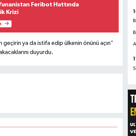
Yunanistan Feribot Hattında
1
ik Krizi
B
e
B
eçirin ya da istifa edip ülkenin önünü açın”
A
akacaklarını duyurdu.
1
S