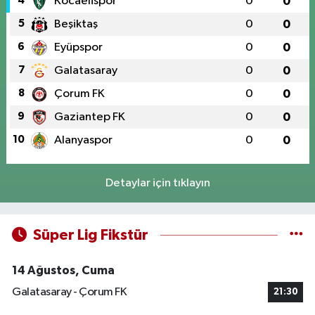
4
Kocaelispor
0
0
5
Beşiktaş
0
0
6
Eyüpspor
0
0
7
Galatasaray
0
0
8
Çorum FK
0
0
9
Gaziantep FK
0
0
10
Alanyaspor
0
0
Detaylar için tıklayın
Süper Lig Fikstür
14 Ağustos, Cuma
Galatasaray - Çorum FK
21:30