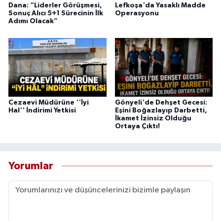
Dana: “Liderler Görüşmesi,
Lefkoşa'da Yasaklı Madde
Sonuç Alıcı 5+1 Sürecinin İlk
Operasyonu
Adımı Olacak”
Cezaevi Müdürüne ''İyi
Gönyeli'de Dehşet Gecesi:
Hal'' İndirimi Yetkisi
Eşini Boğazlayıp Darbetti,
İkamet İzinsiz Olduğu
Ortaya Çıktı!
Yorumlar