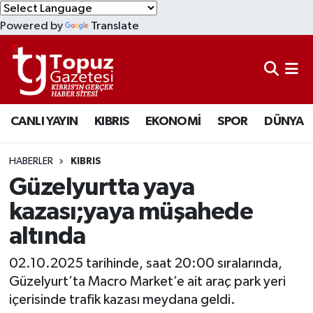
Powered by
Translate
KIBRIS
Lefkoşa Nöbetçi Eczaneler
DÜNYA
Lefkoşa Hava Durumu
CANLI YAYIN
KIBRIS
EKONOMİ
SPOR
DÜNYA
EKONOMİ
Lefkoşa Trafik Yoğunluk Haritası
MAGAZİN
Süper Lig Puan Durumu ve Fikstür
HABERLER
KIBRIS
Güzelyurtta yaya
SAĞLIK
Tüm Manşetler
kazası;yaya müşahede
altında
SPOR
Son Dakika Haberleri
02.10.2025 tarihinde, saat 20:00 sıralarında,
TEKNOLOJİ
Haber Arşivi
Güzelyurt’ta Macro Market’e ait araç park yeri
içerisinde trafik kazası meydana geldi.
TÜRKİYE