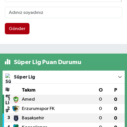
Gönder
Süper Lig Puan Durumu
Süper Lig
#
Takım
O
P
1
Amed
0
0
2
Erzurumspor FK
0
0
3
Başakşehir
0
0