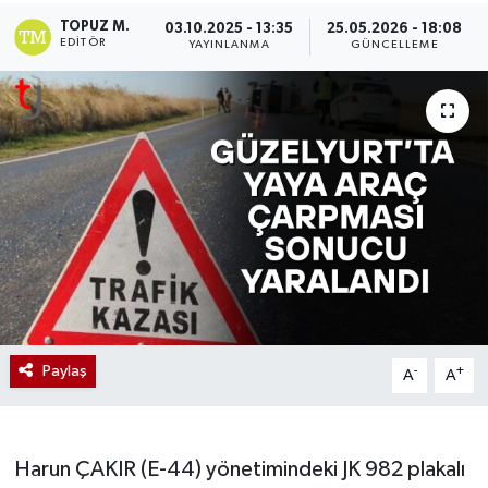
TOPUZ M.
03.10.2025 - 13:35
25.05.2026 - 18:08
EDITÖR
YAYINLANMA
GÜNCELLEME
Paylaş
-
+
A
A
Harun ÇAKIR (E-44) yönetimindeki JK 982 plakalı