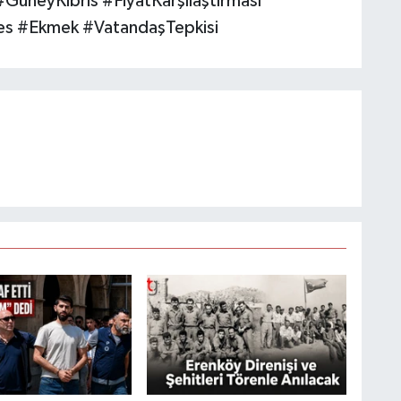
neyKıbrıs #FiyatKarşılaştırması
es #Ekmek #VatandaşTepkisi