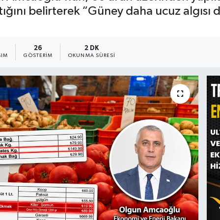
ğını belirterek “Güney daha ucuz algısı d
26
2 DK
ŞIM
GÖSTERIM
OKUNMA SÜRESI