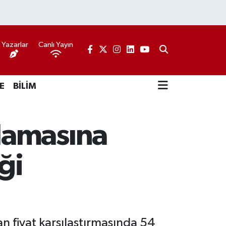
Yazarlar
Canlı Yayın
E
BİLİM
lamasına
ği
 fiyat karşılaştırmasında 54