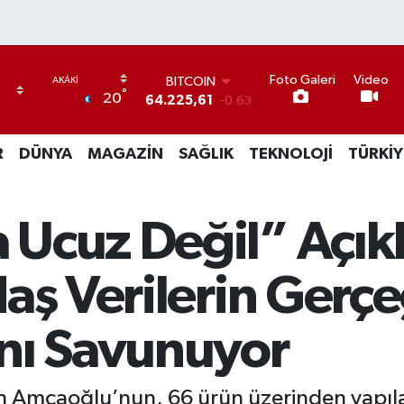
BITCOIN
64.225,61
-0.63
Foto Galeri
Video
°
DOLAR
20
47,6704
0
EURO
55,0406
-0.08
R
DÜNYA
MAGAZİN
SAĞLIK
TEKNOLOJİ
TÜRKİY
STERLİN
64,2143
0
GRAM ALTIN
Ucuz Değil” Açık
6510.40
0.45
BİST100
13.799
70
aş Verilerin Gerçe
nı Savunuyor
n Amcaoğlu’nun, 66 ürün üzerinden yapılan