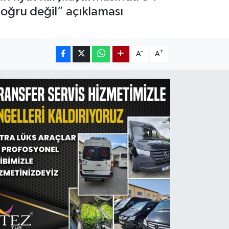
oğru değil” açıklaması
-
+
A
A