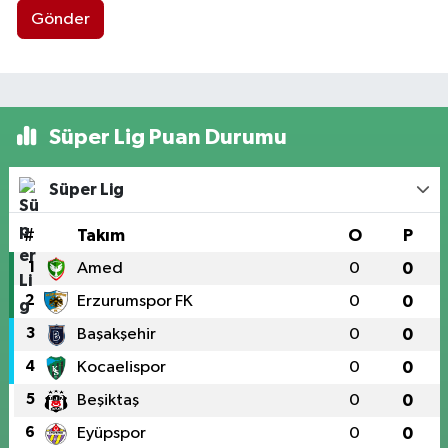
Gönder
Süper Lig Puan Durumu
Süper Lig
#
Takım
O
P
1
Amed
0
0
2
Erzurumspor FK
0
0
3
Başakşehir
0
0
4
Kocaelispor
0
0
5
Beşiktaş
0
0
6
Eyüpspor
0
0