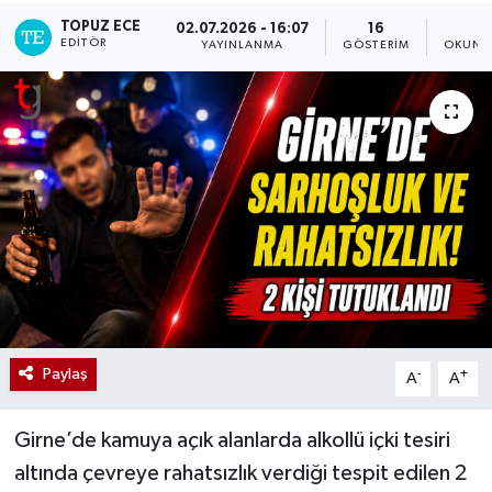
TOPUZ ECE
02.07.2026 - 16:07
16
1
EDITÖR
YAYINLANMA
GÖSTERIM
OKUNM
Paylaş
-
+
A
A
Girne’de kamuya açık alanlarda alkollü içki tesiri
altında çevreye rahatsızlık verdiği tespit edilen 2