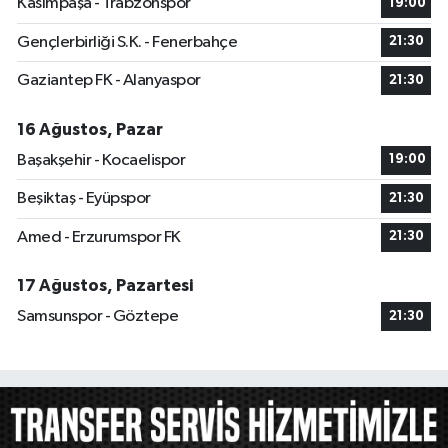
Kasımpaşa - Trabzonspor
19:00
Gençlerbirliği S.K. - Fenerbahçe
21:30
Gaziantep FK - Alanyaspor
21:30
16 Ağustos, Pazar
Başakşehir - Kocaelispor
19:00
Beşiktaş - Eyüpspor
21:30
Amed - Erzurumspor FK
21:30
17 Ağustos, Pazartesi
Samsunspor - Göztepe
21:30