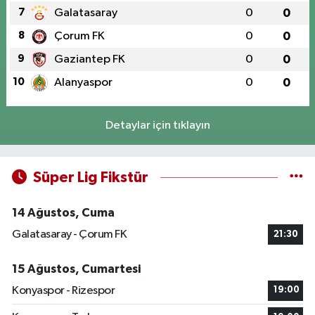
7
Galatasaray
0
0
8
Çorum FK
0
0
9
Gaziantep FK
0
0
10
Alanyaspor
0
0
Detaylar için tıklayın
Süper Lig Fikstür
14 Ağustos, Cuma
Galatasaray - Çorum FK
21:30
15 Ağustos, Cumartesi
Konyaspor - Rizespor
19:00