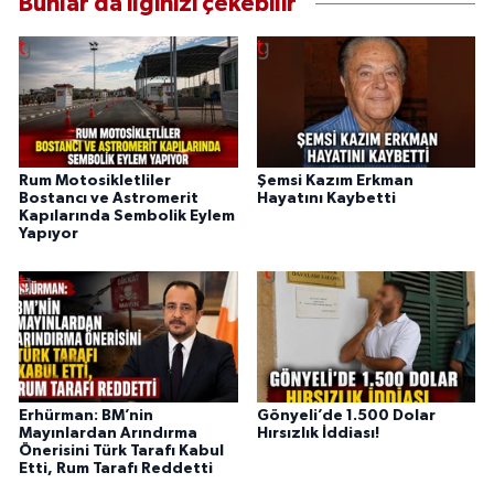
Bunlar da ilginizi çekebilir
Rum Motosikletliler
Şemsi Kazım Erkman
Bostancı ve Astromerit
Hayatını Kaybetti
Kapılarında Sembolik Eylem
Yapıyor
Erhürman: BM’nin
Gönyeli’de 1.500 Dolar
Mayınlardan Arındırma
Hırsızlık İddiası!
Önerisini Türk Tarafı Kabul
Etti, Rum Tarafı Reddetti