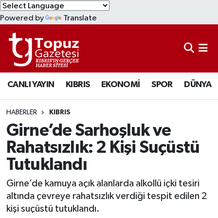
Powered by
Translate
KIBRIS
Lefkoşa Nöbetçi Eczaneler
DÜNYA
Lefkoşa Hava Durumu
CANLI YAYIN
KIBRIS
EKONOMİ
SPOR
DÜNYA
EKONOMİ
Lefkoşa Trafik Yoğunluk Haritası
MAGAZİN
Süper Lig Puan Durumu ve Fikstür
HABERLER
KIBRIS
Girne’de Sarhoşluk ve
SAĞLIK
Tüm Manşetler
Rahatsızlık: 2 Kişi Suçüstü
Tutuklandı
SPOR
Son Dakika Haberleri
Girne’de kamuya açık alanlarda alkollü içki tesiri
TEKNOLOJİ
Haber Arşivi
altında çevreye rahatsızlık verdiği tespit edilen 2
kişi suçüstü tutuklandı.
TÜRKİYE