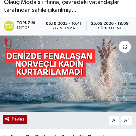
Olaug Modalslı Hinna, çevredeki vatandaşlar
tarafından sahile çıkarılmıştı.
TOPUZ M.
05.10.2025 - 10:41
25.05.2026 - 18:08
EDITÖR
YAYINLANMA
GÜNCELLEME
Paylaş
-
+
A
A