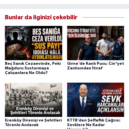
Bunlar da ilginizi çekebilir
Beş Sanık Cezaevinde, Peki
Girne’de Kanlı Pusu: Cin*yet
Mağduru Susturmaya
Zanlısından İtiraf
Çalışanlara Ne Oldu?
Erenköy Direnişi ve Şehitleri
KTTB’den Şeffaflık Çağrısı:
Törenle Anılacak
Sevklere Ne Kadar