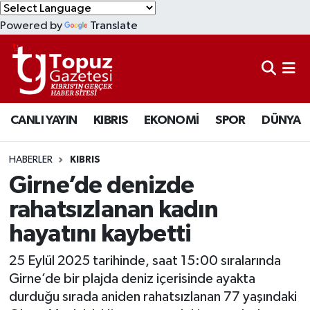
Powered by
Translate
KIBRIS
Lefkoşa Nöbetçi Eczaneler
DÜNYA
Lefkoşa Hava Durumu
CANLI YAYIN
KIBRIS
EKONOMİ
SPOR
DÜNYA
EKONOMİ
Lefkoşa Trafik Yoğunluk Haritası
MAGAZİN
Süper Lig Puan Durumu ve Fikstür
HABERLER
KIBRIS
Girne’de denizde
SAĞLIK
Tüm Manşetler
rahatsızlanan kadın
hayatını kaybetti
SPOR
Son Dakika Haberleri
25 Eylül 2025 tarihinde, saat 15:00 sıralarında
TEKNOLOJİ
Haber Arşivi
Girne’de bir plajda deniz içerisinde ayakta
durduğu sırada aniden rahatsızlanan 77 yaşındaki
TÜRKİYE