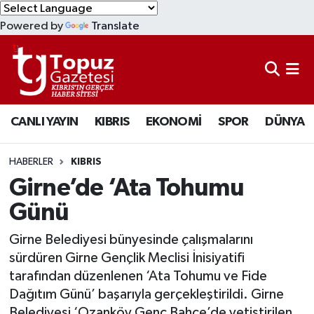
Powered by
Translate
KIBRIS
Lefkoşa Nöbetçi Eczaneler
DÜNYA
Lefkoşa Hava Durumu
CANLI YAYIN
KIBRIS
EKONOMİ
SPOR
DÜNYA
EKONOMİ
Lefkoşa Trafik Yoğunluk Haritası
MAGAZİN
Süper Lig Puan Durumu ve Fikstür
HABERLER
KIBRIS
Girne’de ‘Ata Tohumu
SAĞLIK
Tüm Manşetler
Günü
SPOR
Son Dakika Haberleri
Girne Belediyesi bünyesinde çalışmalarını
sürdüren Girne Gençlik Meclisi İnisiyatifi
TEKNOLOJİ
Haber Arşivi
tarafından düzenlenen ‘Ata Tohumu ve Fide
Dağıtım Günü’ başarıyla gerçekleştirildi. Girne
TÜRKİYE
Belediyesi ‘Ozanköy Genç Bahçe’de yetiştirilen