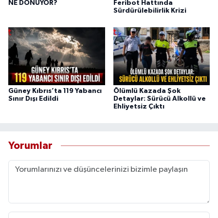
NE DÖNÜYOR?
Feribot Hattında
Sürdürülebilirlik Krizi
Güney Kıbrıs’ta 119 Yabancı
Ölümlü Kazada Şok
Sınır Dışı Edildi
Detaylar: Sürücü Alkollü ve
Ehliyetsiz Çıktı
Yorumlar