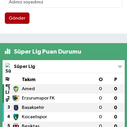
Gönder
Süper Lig Puan Durumu
Süper Lig
#
Takım
O
P
1
Amed
0
0
2
Erzurumspor FK
0
0
3
Başakşehir
0
0
4
Kocaelispor
0
0
5
Beşiktaş
0
0