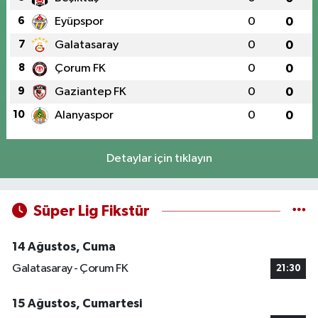
6
Eyüpspor
0
0
7
Galatasaray
0
0
8
Çorum FK
0
0
9
Gaziantep FK
0
0
10
Alanyaspor
0
0
Detaylar için tıklayın
Süper Lig Fikstür
14 Ağustos, Cuma
Galatasaray - Çorum FK
21:30
15 Ağustos, Cumartesi