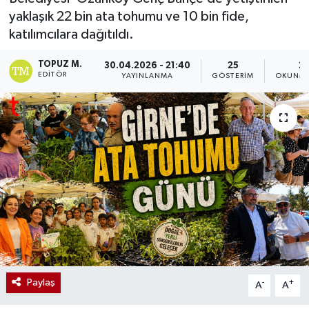
yaklaşık 22 bin ata tohumu ve 10 bin fide,
katılımcılara dağıtıldı.
TOPUZ M.
30.04.2026 - 21:40
25
2 
EDITÖR
YAYINLANMA
GÖSTERIM
OKUNMA
Paylaş
-
+
A
A