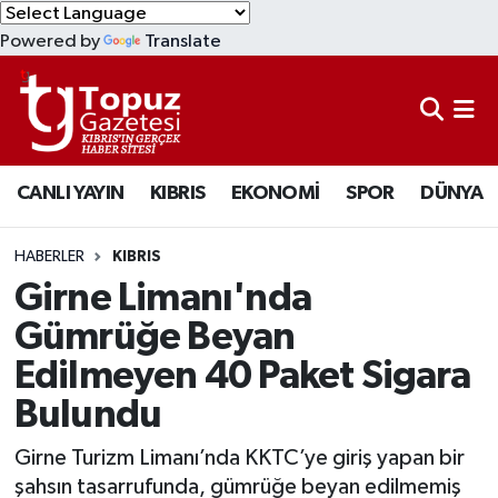
Powered by
Translate
KIBRIS
Lefkoşa Nöbetçi Eczaneler
DÜNYA
Lefkoşa Hava Durumu
CANLI YAYIN
KIBRIS
EKONOMİ
SPOR
DÜNYA
EKONOMİ
Lefkoşa Trafik Yoğunluk Haritası
MAGAZİN
Süper Lig Puan Durumu ve Fikstür
HABERLER
KIBRIS
Girne Limanı'nda
SAĞLIK
Tüm Manşetler
Gümrüğe Beyan
Edilmeyen 40 Paket Sigara
SPOR
Son Dakika Haberleri
Bulundu
TEKNOLOJİ
Haber Arşivi
Girne Turizm Limanı’nda KKTC’ye giriş yapan bir
TÜRKİYE
şahsın tasarrufunda, gümrüğe beyan edilmemiş