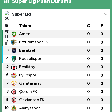
Süper Lig Puan Durumu
Süper Lig
#
Takım
O
P
1
Amed
0
0
2
Erzurumspor FK
0
0
3
Başakşehir
0
0
4
Kocaelispor
0
0
5
Beşiktaş
0
0
6
Eyüpspor
0
0
7
Galatasaray
0
0
8
Çorum FK
0
0
9
Gaziantep FK
0
0
10
Alanyaspor
0
0