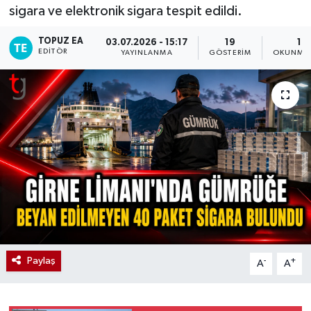
sigara ve elektronik sigara tespit edildi.
TOPUZ EA
03.07.2026 - 15:17
19
1 D
EDITÖR
YAYINLANMA
GÖSTERIM
OKUNMA 
Paylaş
-
+
A
A