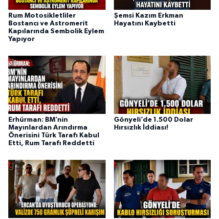
Rum Motosikletliler
Şemsi Kazım Erkman
Bostancı ve Astromerit
Hayatını Kaybetti
Kapılarında Sembolik Eylem
Yapıyor
Erhürman: BM’nin
Gönyeli’de 1.500 Dolar
Mayınlardan Arındırma
Hırsızlık İddiası!
Önerisini Türk Tarafı Kabul
Etti, Rum Tarafı Reddetti