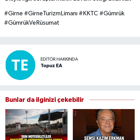
#Girne #GirneTurizmLimanı #KKTC #Gümrük
#GümrükVeRüsumat
EDITÖR HAKKINDA
Topuz EA
Bunlar da ilginizi çekebilir