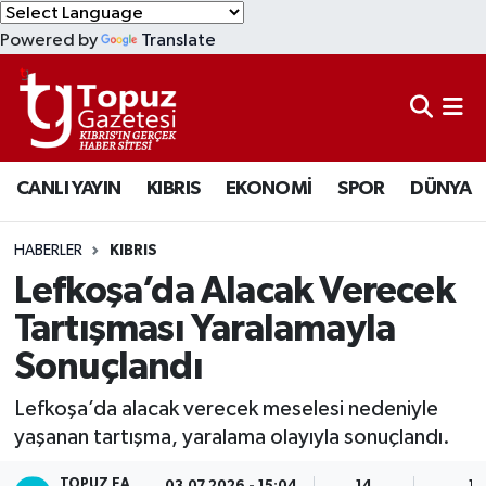
Powered by
Translate
KIBRIS
Lefkoşa Nöbetçi Eczaneler
DÜNYA
Lefkoşa Hava Durumu
CANLI YAYIN
KIBRIS
EKONOMİ
SPOR
DÜNYA
EKONOMİ
Lefkoşa Trafik Yoğunluk Haritası
MAGAZİN
Süper Lig Puan Durumu ve Fikstür
HABERLER
KIBRIS
Lefkoşa’da Alacak Verecek
SAĞLIK
Tüm Manşetler
Tartışması Yaralamayla
Sonuçlandı
SPOR
Son Dakika Haberleri
Lefkoşa’da alacak verecek meselesi nedeniyle
TEKNOLOJİ
Haber Arşivi
yaşanan tartışma, yaralama olayıyla sonuçlandı.
TÜRKİYE
TOPUZ EA