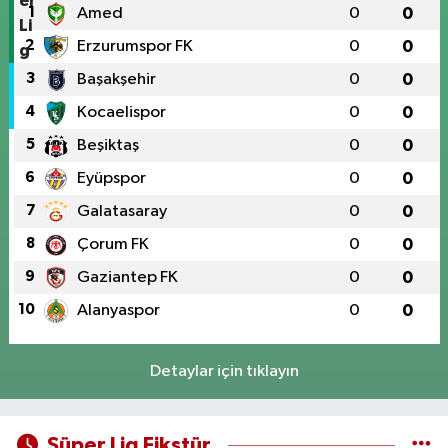
1
Amed
0
0
2
Erzurumspor FK
0
0
3
Başakşehir
0
0
4
Kocaelispor
0
0
5
Beşiktaş
0
0
6
Eyüpspor
0
0
7
Galatasaray
0
0
8
Çorum FK
0
0
9
Gaziantep FK
0
0
10
Alanyaspor
0
0
Detaylar için tıklayın
Süper Lig Fikstür