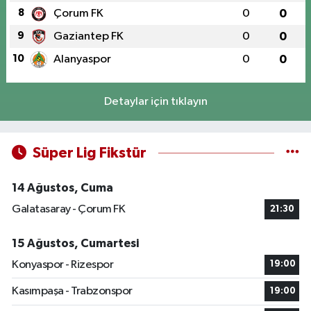
8
Çorum FK
0
0
9
Gaziantep FK
0
0
10
Alanyaspor
0
0
Detaylar için tıklayın
Süper Lig Fikstür
14 Ağustos, Cuma
Galatasaray - Çorum FK
21:30
15 Ağustos, Cumartesi
Konyaspor - Rizespor
19:00
Kasımpaşa - Trabzonspor
19:00