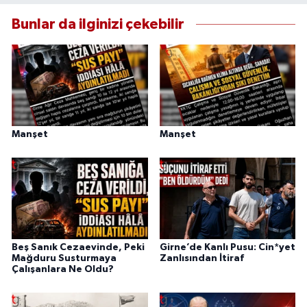
Bunlar da ilginizi çekebilir
Manşet
Manşet
Beş Sanık Cezaevinde, Peki
Girne’de Kanlı Pusu: Cin*yet
Mağduru Susturmaya
Zanlısından İtiraf
Çalışanlara Ne Oldu?