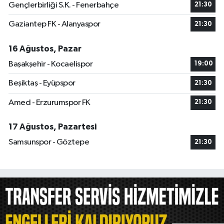
Gençlerbirliği S.K. - Fenerbahçe
21:30
Gaziantep FK - Alanyaspor
21:30
16 Ağustos, Pazar
Başakşehir - Kocaelispor
19:00
Beşiktaş - Eyüpspor
21:30
Amed - Erzurumspor FK
21:30
17 Ağustos, Pazartesi
Samsunspor - Göztepe
21:30