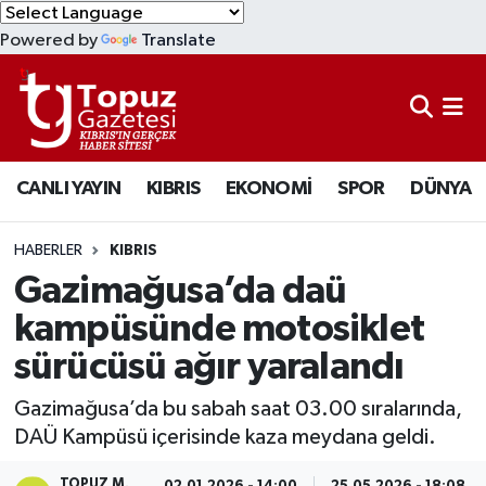
Powered by
Translate
KIBRIS
Lefkoşa Nöbetçi Eczaneler
DÜNYA
Lefkoşa Hava Durumu
CANLI YAYIN
KIBRIS
EKONOMİ
SPOR
DÜNYA
EKONOMİ
Lefkoşa Trafik Yoğunluk Haritası
MAGAZİN
Süper Lig Puan Durumu ve Fikstür
HABERLER
KIBRIS
Gazimağusa’da daü
SAĞLIK
Tüm Manşetler
kampüsünde motosiklet
sürücüsü ağır yaralandı
SPOR
Son Dakika Haberleri
Gazimağusa’da bu sabah saat 03.00 sıralarında,
TEKNOLOJİ
Haber Arşivi
DAÜ Kampüsü içerisinde kaza meydana geldi.
TÜRKİYE
TOPUZ M.