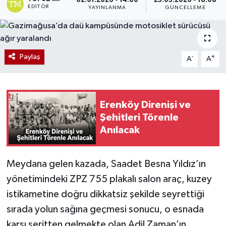
02.01.2026 - 14:00
25.05.2026 - 18:08
EDITÖR
YAYINLANMA
GÜNCELLEME
Paylaş
-
+
A
A
Erenköy Direnişi ve
Şehitleri Törenle
Anılacak
Meydana gelen kazada, Saadet Besna Yıldız’ın
yönetimindeki ZPZ 755 plakalı salon araç, kuzey
istikametine doğru dikkatsiz şekilde seyrettiği
sırada yolun sağına geçmesi sonucu, o esnada
karşı şeritten gelmekte olan Adil Zaman’ın