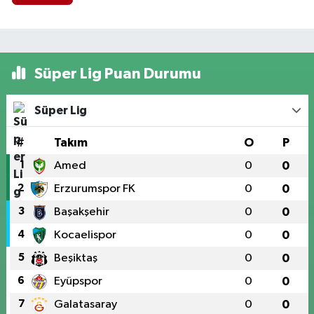
Süper Lig Puan Durumu
Süper Lig
#
Takım
O
P
1
Amed
0
0
2
Erzurumspor FK
0
0
3
Başakşehir
0
0
4
Kocaelispor
0
0
5
Beşiktaş
0
0
6
Eyüpspor
0
0
7
Galatasaray
0
0