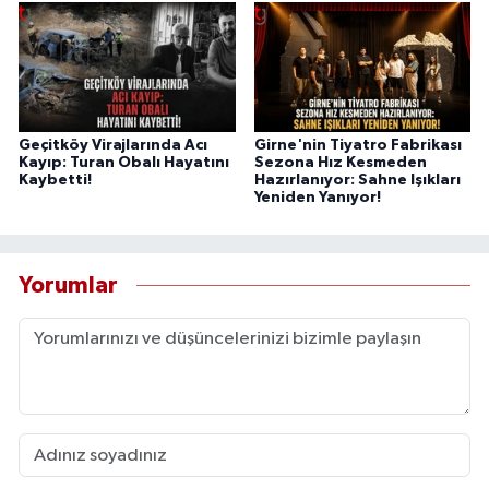
Geçitköy Virajlarında Acı
Girne'nin Tiyatro Fabrikası
Kayıp: Turan Obalı Hayatını
Sezona Hız Kesmeden
Kaybetti!
Hazırlanıyor: Sahne Işıkları
Yeniden Yanıyor!
Yorumlar