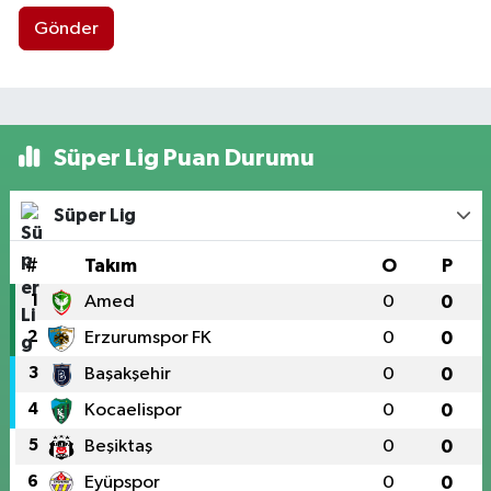
Gönder
Süper Lig Puan Durumu
Süper Lig
#
Takım
O
P
1
Amed
0
0
2
Erzurumspor FK
0
0
3
Başakşehir
0
0
4
Kocaelispor
0
0
5
Beşiktaş
0
0
6
Eyüpspor
0
0