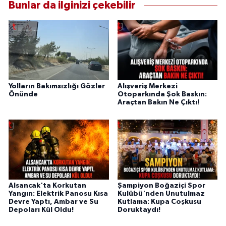
Bunlar da ilginizi çekebilir
Yolların Bakımsızlığı Gözler
Alışveriş Merkezi
Önünde
Otoparkında Şok Baskın:
Araçtan Bakın Ne Çıktı!
Alsancak'ta Korkutan
Şampiyon Boğaziçi Spor
Yangın: Elektrik Panosu Kısa
Kulübü'nden Unutulmaz
Devre Yaptı, Ambar ve Su
Kutlama: Kupa Coşkusu
Depoları Kül Oldu!
Doruktaydı!