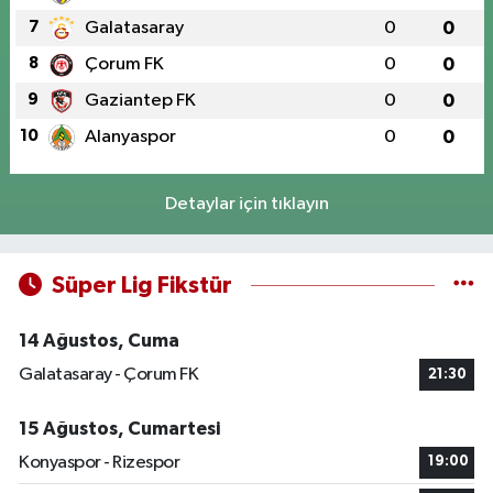
7
Galatasaray
0
0
8
Çorum FK
0
0
9
Gaziantep FK
0
0
10
Alanyaspor
0
0
Detaylar için tıklayın
Süper Lig Fikstür
14 Ağustos, Cuma
Galatasaray - Çorum FK
21:30
15 Ağustos, Cumartesi
Konyaspor - Rizespor
19:00