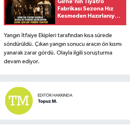
Girne'nin Tiyatro
Fabrikası Sezona Hız
Kesmeden Hazırlanıyor:
Sahne Işıkları Yeniden
Yanıyor!
Yangın İtfaiye Ekipleri tarafından kısa sürede
söndürüldü. Çıkan yangın sonucu aracın ön kısmı
yanarak zarar gördü. Olayla ilgili soruşturma
devam ediyor.
EDITÖR HAKKINDA
Topuz M.