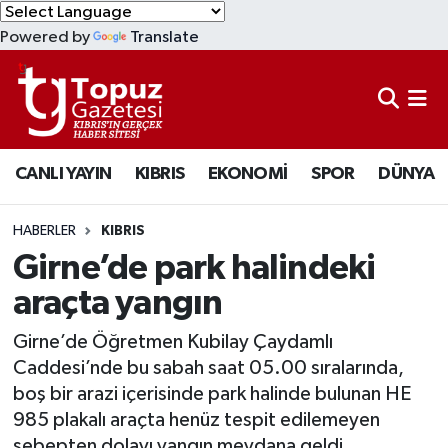
Powered by
Translate
KIBRIS
Lefkoşa Nöbetçi Eczaneler
DÜNYA
Lefkoşa Hava Durumu
CANLI YAYIN
KIBRIS
EKONOMİ
SPOR
DÜNYA
EKONOMİ
Lefkoşa Trafik Yoğunluk Haritası
MAGAZİN
Süper Lig Puan Durumu ve Fikstür
HABERLER
KIBRIS
Girne’de park halindeki
SAĞLIK
Tüm Manşetler
araçta yangın
SPOR
Son Dakika Haberleri
Girne’de Öğretmen Kubilay Çaydamlı
Caddesi’nde bu sabah saat 05.00 sıralarında,
TEKNOLOJİ
Haber Arşivi
boş bir arazi içerisinde park halinde bulunan HE
985 plakalı araçta henüz tespit edilemeyen
TÜRKİYE
sebepten dolayı yangın meydana geldi.