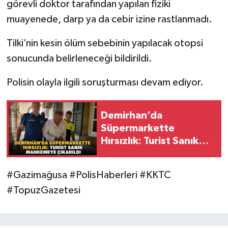
görevli doktor tarafından yapılan fiziki
muayenede, darp ya da cebir izine rastlanmadı.
Tilki’nin kesin ölüm sebebinin yapılacak otopsi
sonucunda belirleneceği bildirildi.
Polisin olayla ilgili soruşturması devam ediyor.
Demirhan’da
Süpermarkette
Hırsızlık: Turist Sanık
Mahkemeye Çıkarıldı
#Gazimağusa #PolisHaberleri #KKTC
#TopuzGazetesi