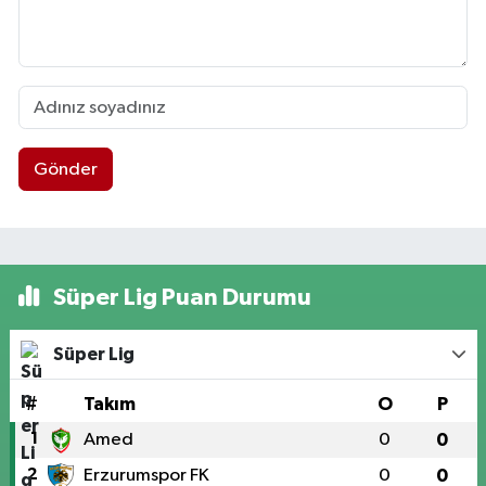
Gönder
Süper Lig Puan Durumu
Süper Lig
#
Takım
O
P
1
Amed
0
0
2
Erzurumspor FK
0
0