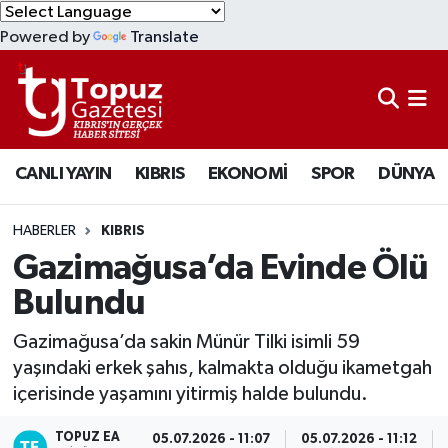
Powered by
Translate
KIBRIS
Lefkoşa Nöbetçi Eczaneler
DÜNYA
Lefkoşa Hava Durumu
CANLI YAYIN
KIBRIS
EKONOMİ
SPOR
DÜNYA
EKONOMİ
Lefkoşa Trafik Yoğunluk Haritası
MAGAZİN
Süper Lig Puan Durumu ve Fikstür
HABERLER
KIBRIS
Gazimağusa’da Evinde Ölü
SAĞLIK
Tüm Manşetler
Bulundu
SPOR
Son Dakika Haberleri
Gazimağusa’da sakin Münür Tilki isimli 59
yaşındaki erkek şahıs, kalmakta olduğu ikametgah
TEKNOLOJİ
Haber Arşivi
içerisinde yaşamını yitirmiş halde bulundu.
TÜRKİYE
TOPUZ EA
05.07.2026 - 11:07
05.07.2026 - 11:12