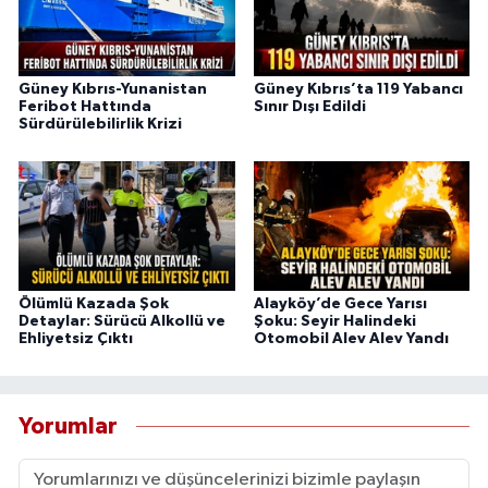
Güney Kıbrıs-Yunanistan
Güney Kıbrıs’ta 119 Yabancı
Feribot Hattında
Sınır Dışı Edildi
Sürdürülebilirlik Krizi
Ölümlü Kazada Şok
Alayköy’de Gece Yarısı
Detaylar: Sürücü Alkollü ve
Şoku: Seyir Halindeki
Ehliyetsiz Çıktı
Otomobil Alev Alev Yandı
Yorumlar