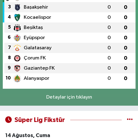
3
Başakşehir
0
0
4
Kocaelispor
0
0
5
Beşiktaş
0
0
6
Eyüpspor
0
0
7
Galatasaray
0
0
8
Çorum FK
0
0
9
Gaziantep FK
0
0
10
Alanyaspor
0
0
Detaylar için tıklayın
Süper Lig Fikstür
14 Ağustos, Cuma