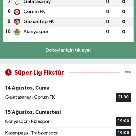
7
Galatasaray
0
0
8
Çorum FK
0
0
9
Gaziantep FK
0
0
10
Alanyaspor
0
0
Detaylar için tıklayın
Süper Lig Fikstür
14 Ağustos, Cuma
Galatasaray - Çorum FK
21:30
15 Ağustos, Cumartesi
Konyaspor - Rizespor
19:00
Kasımpaşa - Trabzonspor
19:00