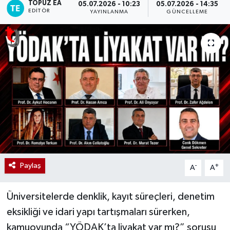
TOPUZ EA
05.07.2026 - 10:23
05.07.2026 - 14:35
EDITÖR
YAYINLANMA
GÜNCELLEME
Paylaş
-
+
A
A
Üniversitelerde denklik, kayıt süreçleri, denetim
eksikliği ve idari yapı tartışmaları sürerken,
kamuoyunda “YÖDAK’ta liyakat var mı?” sorusu