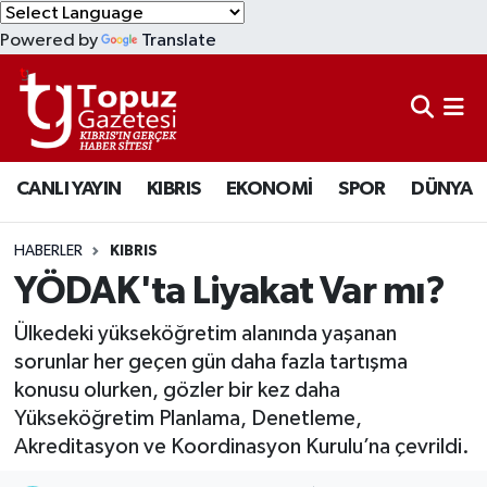
Powered by
Translate
KIBRIS
Lefkoşa Nöbetçi Eczaneler
DÜNYA
Lefkoşa Hava Durumu
CANLI YAYIN
KIBRIS
EKONOMİ
SPOR
DÜNYA
EKONOMİ
Lefkoşa Trafik Yoğunluk Haritası
MAGAZİN
Süper Lig Puan Durumu ve Fikstür
HABERLER
KIBRIS
YÖDAK'ta Liyakat Var mı?
SAĞLIK
Tüm Manşetler
Ülkedeki yükseköğretim alanında yaşanan
SPOR
Son Dakika Haberleri
sorunlar her geçen gün daha fazla tartışma
konusu olurken, gözler bir kez daha
TEKNOLOJİ
Haber Arşivi
Yükseköğretim Planlama, Denetleme,
Akreditasyon ve Koordinasyon Kurulu’na çevrildi.
TÜRKİYE