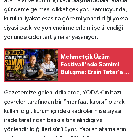
atamalar ve kurum içi kadrolaşma iddialarıyla da
gündeme gelmesi dikkat çekiyor. Kamuoyunda,
kurulun liyakat esasına göre mi yönetildiği yoksa
siyasi baskı ve yönlendirmelerle mi şekillendiği
yönünde ciddi tartışmalar yaşanıyor.
Mehmetçik Üzüm
Festivali’nde Samimi
Buluşma: Ersin Tatar’a
Halktan Yoğun İlgi
Gazetemize gelen iddialarda, YÖDAK’ın bazı
çevreler tarafından bir “menfaat kapısı” olarak
kullanıldığı, kurum içindeki kadroların ise siyasi
irade tarafından baskı altına alındığı ve
yönlendirildiği ileri sürülüyor. Yapılan atamaların