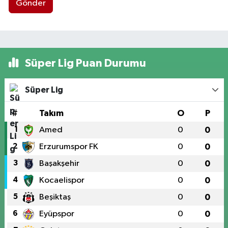
Gönder
Süper Lig Puan Durumu
Süper Lig
#
Takım
O
P
1
Amed
0
0
2
Erzurumspor FK
0
0
3
Başakşehir
0
0
4
Kocaelispor
0
0
5
Beşiktaş
0
0
6
Eyüpspor
0
0