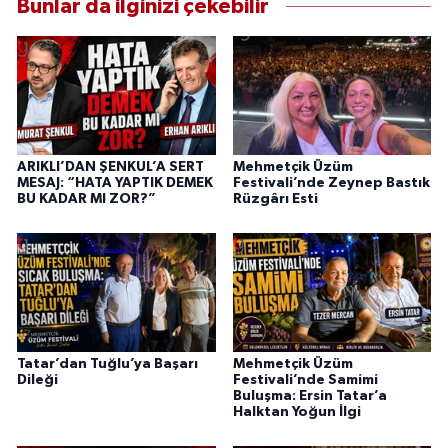
Bunlar da ilginizi çekebilir
ARIKLI’DAN ŞENKUL’A SERT
Mehmetçik Üzüm
MESAJ: “HATA YAPTIK DEMEK
Festivali’nde Zeynep Bastık
BU KADAR MI ZOR?”
Rüzgârı Esti
Tatar’dan Tuğlu’ya Başarı
Mehmetçik Üzüm
Dileği
Festivali’nde Samimi
Buluşma: Ersin Tatar’a
Halktan Yoğun İlgi