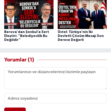
Berova’dan Şenkul’a Sert
Üstel: Türkiye’nin İki
Eleştiri: “Belediyecilik Bu
Devletli Çözüm Mesajı Son
Değildir”
Derece Değerli
Yorumlar (1)