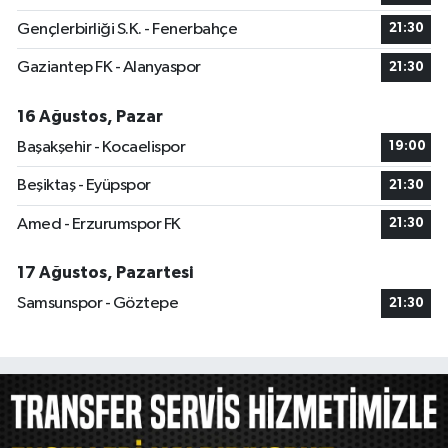
Gençlerbirliği S.K. - Fenerbahçe
21:30
Gaziantep FK - Alanyaspor
21:30
16 Ağustos, Pazar
Başakşehir - Kocaelispor
19:00
Beşiktaş - Eyüpspor
21:30
Amed - Erzurumspor FK
21:30
17 Ağustos, Pazartesi
Samsunspor - Göztepe
21:30