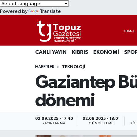
Powered by
Translate
KIBRIS
Lefkoşa Nöbetçi Eczaneler
DÜNYA
Lefkoşa Hava Durumu
CANLI YAYIN
KIBRIS
EKONOMİ
SPO
EKONOMİ
Lefkoşa Trafik Yoğunluk Haritası
HABERLER
TEKNOLOJİ
MAGAZİN
Süper Lig Puan Durumu ve Fikstür
Gaziantep Bü
SAĞLIK
Tüm Manşetler
dönemi
SPOR
Son Dakika Haberleri
TEKNOLOJİ
Haber Arşivi
02.09.2025 - 17:40
02.09.2025 - 18:01
YAYINLANMA
GÜNCELLEME
GÖS
TÜRKİYE