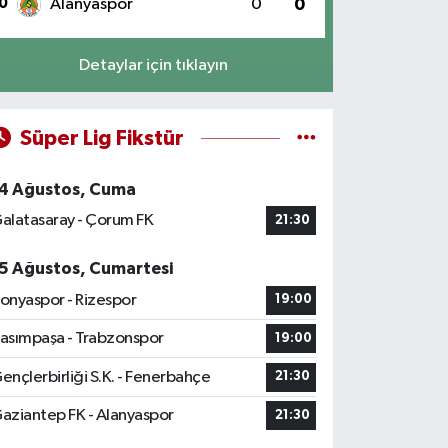
0
Alanyaspor
0
0
Detaylar için tıklayın
Süper Lig Fikstür
4 Ağustos, Cuma
alatasaray - Çorum FK
21:30
5 Ağustos, Cumartesi
onyaspor - Rizespor
19:00
asımpaşa - Trabzonspor
19:00
ençlerbirliği S.K. - Fenerbahçe
21:30
aziantep FK - Alanyaspor
21:30