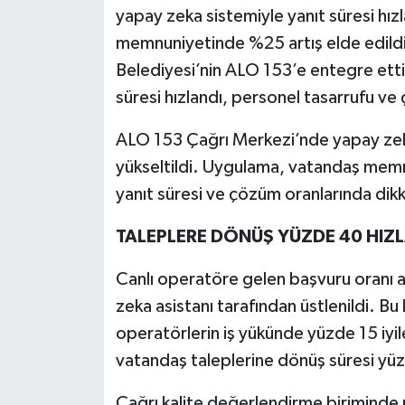
yapay zeka sistemiyle yanıt süresi hız
memnuniyetinde %25 artış elde edildi
Belediyesi’nin ALO 153’e entegre ettiğ
süresi hızlandı, personel tasarrufu ve
ALO 153 Çağrı Merkezi’nde yapay zeka t
yükseltildi. Uygulama, vatandaş memnu
yanıt süresi ve çözüm oranlarında dik
TALEPLERE DÖNÜŞ YÜZDE 40 HIZ
Canlı operatöre gelen başvuru oranı az
zeka asistanı tarafından üstlenildi. 
operatörlerin iş yükünde yüzde 15 iyile
vatandaş taleplerine dönüş süresi yüz
Çağrı kalite değerlendirme biriminde 