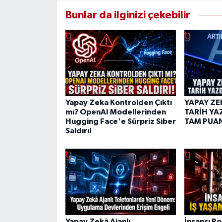
Bunlar da ilginizi çekebilir
Yapay Zeka Kontrolden Çıktı
YAPAY ZE
mı? OpenAI Modellerinden
TARİH YA
Hugging Face'e Sürpriz Siber
TAM PUA
Saldırı!
Yapay Zekâ Ajanlı
İnsansı Ro