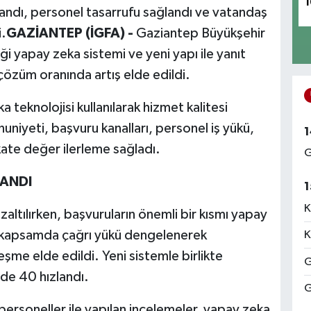
1
landı, personel tasarrufu sağlandı ve vatandaş
.
GAZİANTEP (İGFA) -
Gaziantep Büyükşehir
i yapay zeka sistemi ve yeni yapı ile yanıt
 çözüm oranında artış elde edildi.
eknolojisi kullanılarak hizmet kalitesi
niyeti, başvuru kanalları, personel iş yükü,
1
kate değer ilerleme sağladı.
G
LANDI
1
K
altılırken, başvuruların önemli bir kısmı yapay
Bu kapsamda çağrı yükü dengelenerek
K
şme elde edildi. Yeni sistemle birlikte
G
de 40 hızlandı.
G
personeller ile yapılan incelemeler, yapay zeka