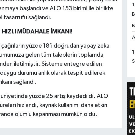
1
nmaya başlandı ve ALO 153 birimi ile birlikte
B
 tasarrufu sağlandı.
B
E HIZLI MÜDAHALE İMKANI!
A
 çağrıların yüzde 18’i doğrudan yapay zeka
1
Kurumumuza gelen tüm taleplerin toplamda
S
nden iletilmiştir. Sisteme entegre edilen
n duygu durumu anlık olarak tespit edilerek
imkanı sağlandı.
iyetinde yüzde 25 artış kaydedildi. ALO
üreleri hızlandı, kaynak kullanımı daha etkin
 oranda olumlu kapanması mümkün oldu.