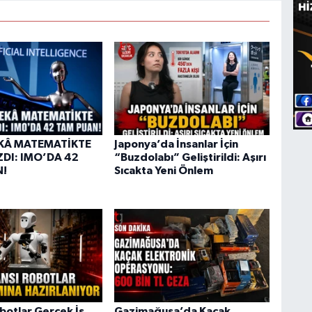
KÂ MATEMATİKTE
Japonya’da İnsanlar İçin
ZDI: IMO’DA 42
“Buzdolabı” Geliştirildi: Aşırı
N!
Sıcakta Yeni Önlem
botlar Gerçek İş
Gazimağusa’da Kaçak