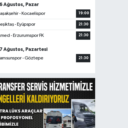
6 Ağustos, Pazar
aşakşehir - Kocaelispor
19:00
eşiktaş - Eyüpspor
21:30
med - Erzurumspor FK
21:30
7 Ağustos, Pazartesi
amsunspor - Göztepe
21:30