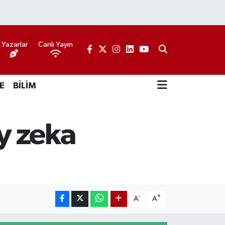
Yazarlar
Canlı Yayın
E
BİLİM
y zeka
-
+
A
A