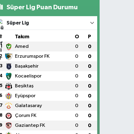
Süper Lig Puan Durumu
Süper Lig
#
Takım
O
P
1
Amed
0
0
2
Erzurumspor FK
0
0
3
Başakşehir
0
0
4
Kocaelispor
0
0
5
Beşiktaş
0
0
6
Eyüpspor
0
0
7
Galatasaray
0
0
8
Çorum FK
0
0
9
Gaziantep FK
0
0