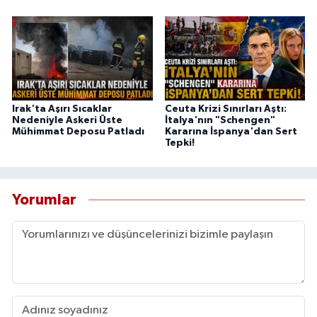
Irak'ta Aşırı Sıcaklar
Ceuta Krizi Sınırları Aştı:
Nedeniyle Askeri Üste
İtalya'nın "Schengen"
Mühimmat Deposu Patladı
Kararına İspanya'dan Sert
Tepki!
Yorumlar