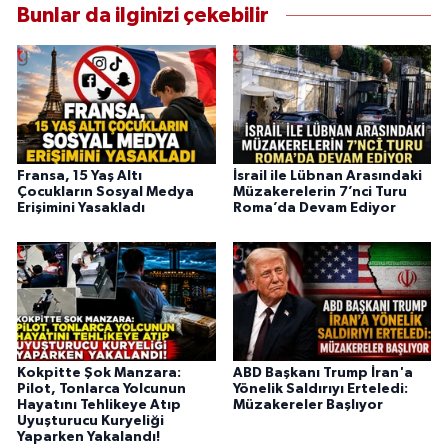
Bunlar da ilginizi çekebilir
Fransa, 15 Yaş Altı
İsrail ile Lübnan Arasındaki
Çocukların Sosyal Medya
Müzakerelerin 7’nci Turu
Erişimini Yasakladı
Roma’da Devam Ediyor
Kokpitte Şok Manzara:
ABD Başkanı Trump İran'a
Pilot, Tonlarca Yolcunun
Yönelik Saldırıyı Erteledi:
Hayatını Tehlikeye Atıp
Müzakereler Başlıyor
Uyuşturucu Kuryeliği
Yaparken Yakalandı!