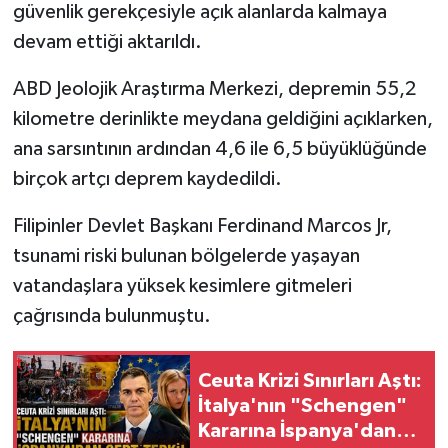
güvenlik gerekçesiyle açık alanlarda kalmaya
devam ettiği aktarıldı.
ABD Jeolojik Araştırma Merkezi, depremin 55,2
kilometre derinlikte meydana geldiğini açıklarken,
ana sarsıntının ardından 4,6 ile 6,5 büyüklüğünde
birçok artçı deprem kaydedildi.
Filipinler Devlet Başkanı Ferdinand Marcos Jr,
tsunami riski bulunan bölgelerde yaşayan
vatandaşlara yüksek kesimlere gitmeleri
çağrısında bulunmuştu.
Ceuta Krizi Sınırları Aştı:
İtalya'nın "Schengen"
Kararına İspanya'dan