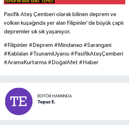
Sert Tepki!
Pasifik Ateş Çemberi olarak bilinen deprem ve
volkan kuşağında yer alan Filipinler’de büyük çaplı
depremler sık sık yaşanıyor.
#Filipinler #Deprem #Mindanao #Sarangani
#Kablalan #TsunamiUyarısı #PasifikAteşÇemberi
#AramaKurtarma #DoğalAfet #Haber
EDITÖR HAKKINDA
Topuz E.