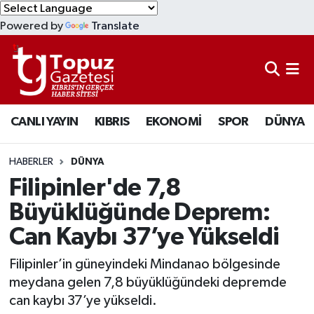
Powered by
Translate
KIBRIS
Lefkoşa Nöbetçi Eczaneler
DÜNYA
Lefkoşa Hava Durumu
CANLI YAYIN
KIBRIS
EKONOMİ
SPOR
DÜNYA
EKONOMİ
Lefkoşa Trafik Yoğunluk Haritası
MAGAZİN
Süper Lig Puan Durumu ve Fikstür
HABERLER
DÜNYA
Filipinler'de 7,8
SAĞLIK
Tüm Manşetler
Büyüklüğünde Deprem:
Can Kaybı 37’ye Yükseldi
SPOR
Son Dakika Haberleri
Filipinler’in güneyindeki Mindanao bölgesinde
TEKNOLOJİ
Haber Arşivi
meydana gelen 7,8 büyüklüğündeki depremde
can kaybı 37’ye yükseldi.
TÜRKİYE