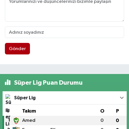
Gönder
Süper Lig Puan Durumu
Süper Lig
#
Takım
O
P
1
Amed
0
0