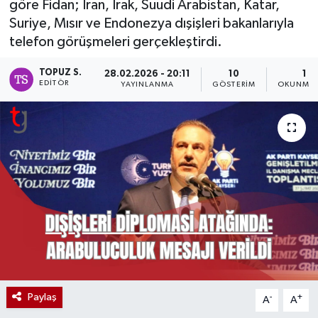
göre Fidan; İran, Irak, Suudi Arabistan, Katar,
Suriye, Mısır ve Endonezya dışişleri bakanlarıyla
telefon görüşmeleri gerçekleştirdi.
TOPUZ S.
28.02.2026 - 20:11
10
1 D
EDITÖR
YAYINLANMA
GÖSTERIM
OKUNMA 
Paylaş
-
+
A
A