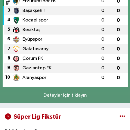
2
Erzurumspor FK
0
0
3
Başakşehir
0
0
4
Kocaelispor
0
0
5
Beşiktaş
0
0
6
Eyüpspor
0
0
7
Galatasaray
0
0
8
Çorum FK
0
0
9
Gaziantep FK
0
0
10
Alanyaspor
0
0
Detaylar için tıklayın
Süper Lig Fikstür