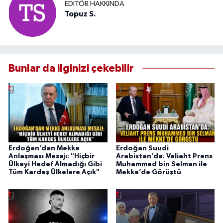
EDITÖR HAKKINDA
Topuz S.
Bunlar da ilginizi çekebilir
Erdoğan’dan Mekke
Erdoğan Suudi
Anlaşması Mesajı: "Hiçbir
Arabistan’da: Veliaht Prens
Ülkeyi Hedef Almadığı Gibi
Muhammed bin Selman ile
Tüm Kardeş Ülkelere Açık"
Mekke’de Görüştü