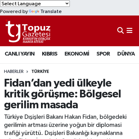
Powered by
Translate
KIBRIS
Lefkoşa Nöbetçi Eczaneler
DÜNYA
Lefkoşa Hava Durumu
CANLI YAYIN
KIBRIS
EKONOMİ
SPOR
DÜNYA
EKONOMİ
Lefkoşa Trafik Yoğunluk Haritası
MAGAZİN
Süper Lig Puan Durumu ve Fikstür
HABERLER
TÜRKİYE
Fidan’dan yedi ülkeyle
SAĞLIK
Tüm Manşetler
kritik görüşme: Bölgesel
gerilim masada
SPOR
Son Dakika Haberleri
Türkiye Dışişleri Bakanı Hakan Fidan, bölgedeki
TEKNOLOJİ
Haber Arşivi
gerilimin artması üzerine yoğun bir diplomasi
trafiği yürüttü. Dışişleri Bakanlığı kaynaklarına
TÜRKİYE