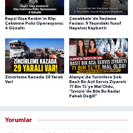
Rapçi Yüşa Keskin’in Klip
Çanakkale’de İlaçlama
Çekimine Polis Operasyonu:
Faciası: 9 Yaşındaki Yusuf
4 Gözaltı
Hayatını Kaybetti
Zincirleme Kazada 29 Yaralı
Alanya'da Turistlere Şok:
Var!
Basit Bir Acil Servis Ziyareti
71 Bin TL'ye Mal Oldu,
"İsviçre'de Bile Bu Kadar
Pahalı Değil!"
Yorumlar