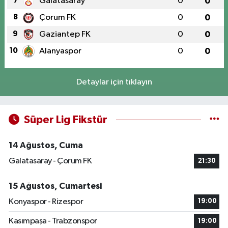
7
Galatasaray
0
0
8
Çorum FK
0
0
9
Gaziantep FK
0
0
10
Alanyaspor
0
0
Detaylar için tıklayın
Süper Lig Fikstür
14 Ağustos, Cuma
Galatasaray - Çorum FK
21:30
15 Ağustos, Cumartesi
Konyaspor - Rizespor
19:00
Kasımpaşa - Trabzonspor
19:00