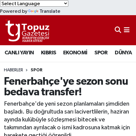
Powered by
Translate
KIBRIS
Lefkoşa Nöbetçi Eczaneler
DÜNYA
Lefkoşa Hava Durumu
CANLI YAYIN
KIBRIS
EKONOMİ
SPOR
DÜNYA
EKONOMİ
Lefkoşa Trafik Yoğunluk Haritası
MAGAZİN
Süper Lig Puan Durumu ve Fikstür
HABERLER
SPOR
Fenerbahçe'ye sezon sonu
SAĞLIK
Tüm Manşetler
bedava transfer!
SPOR
Son Dakika Haberleri
Fenerbahçe'de yeni sezon planlamaları şimdiden
başladı. Bu doğrultuda sarı lacivertlilerin, haziran
TEKNOLOJİ
Haber Arşivi
ayında kulübüyle sözleşmesi bitecek ve
takımından ayrılacak o ismi kadrosuna katmak için
TÜRKİYE
harekete geçtiği öğrenildi.