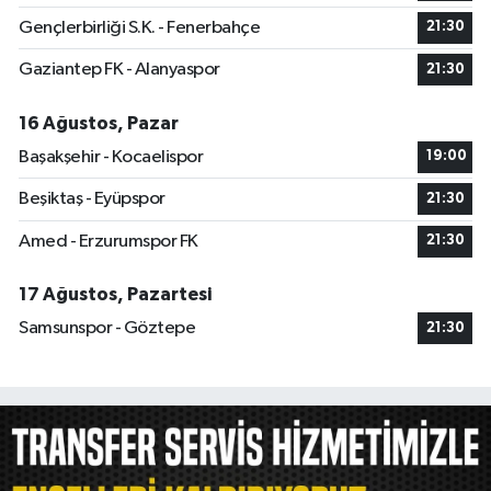
Gençlerbirliği S.K. - Fenerbahçe
21:30
Gaziantep FK - Alanyaspor
21:30
16 Ağustos, Pazar
Başakşehir - Kocaelispor
19:00
Beşiktaş - Eyüpspor
21:30
Amed - Erzurumspor FK
21:30
17 Ağustos, Pazartesi
Samsunspor - Göztepe
21:30