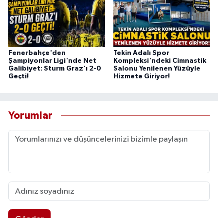
Fenerbahçe'den
Tekin Adalı Spor
Şampiyonlar Ligi'nde Net
Kompleksi'ndeki Cimnastik
Galibiyet: Sturm Graz'ı 2-0
Salonu Yenilenen Yüzüyle
Geçti!
Hizmete Giriyor!
Yorumlar