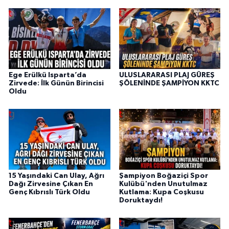
Ege Erülkü Isparta’da
ULUSLARARASI PLAJ GÜREŞ
Zirvede: İlk Günün Birincisi
ŞÖLENİNDE ŞAMPİYON KKTC
Oldu
15 Yaşındaki Can Ulay, Ağrı
Şampiyon Boğaziçi Spor
Dağı Zirvesine Çıkan En
Kulübü'nden Unutulmaz
Genç Kıbrıslı Türk Oldu
Kutlama: Kupa Coşkusu
Doruktaydı!