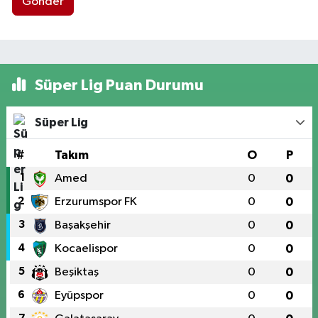
Gönder
Süper Lig Puan Durumu
Süper Lig
#
Takım
O
P
1
Amed
0
0
2
Erzurumspor FK
0
0
3
Başakşehir
0
0
4
Kocaelispor
0
0
5
Beşiktaş
0
0
6
Eyüpspor
0
0