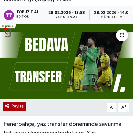
TOPUZ T AL
28.02.2026 - 13:58
28.02.2026 - 14:09
EDITÖR
YAYINLANMA
GÜNCELLEME
Paylaş
-
+
A
A
Fenerbahçe, yaz transfer döneminde savunma
hattını güçlendirmeyi hedefliyor. Sarı-