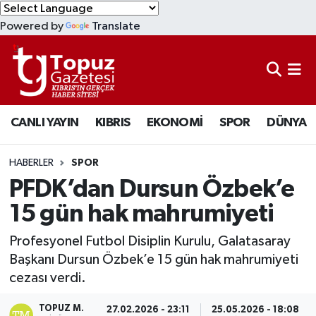
Powered by
Translate
KIBRIS
Lefkoşa Nöbetçi Eczaneler
DÜNYA
Lefkoşa Hava Durumu
CANLI YAYIN
KIBRIS
EKONOMİ
SPOR
DÜNYA
EKONOMİ
Lefkoşa Trafik Yoğunluk Haritası
MAGAZİN
Süper Lig Puan Durumu ve Fikstür
HABERLER
SPOR
PFDK’dan Dursun Özbek’e
SAĞLIK
Tüm Manşetler
15 gün hak mahrumiyeti
SPOR
Son Dakika Haberleri
Profesyonel Futbol Disiplin Kurulu, Galatasaray
Başkanı Dursun Özbek’e 15 gün hak mahrumiyeti
TEKNOLOJİ
Haber Arşivi
cezası verdi.
TÜRKİYE
TOPUZ M.
27.02.2026 - 23:11
25.05.2026 - 18:08