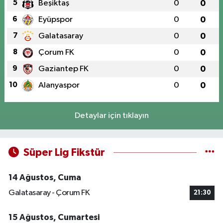
5
Beşiktaş
0
0
6
Eyüpspor
0
0
7
Galatasaray
0
0
8
Çorum FK
0
0
9
Gaziantep FK
0
0
10
Alanyaspor
0
0
Detaylar için tıklayın
Süper Lig Fikstür
14 Ağustos, Cuma
Galatasaray - Çorum FK
21:30
15 Ağustos, Cumartesi