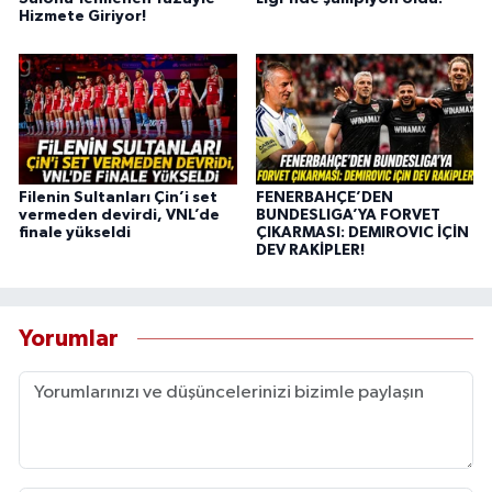
Hizmete Giriyor!
Filenin Sultanları Çin’i set
FENERBAHÇE’DEN
vermeden devirdi, VNL’de
BUNDESLIGA’YA FORVET
finale yükseldi
ÇIKARMASI: DEMIROVIC İÇİN
DEV RAKİPLER!
Yorumlar