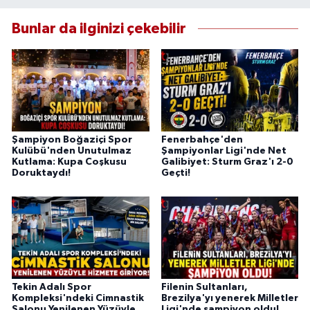
Bunlar da ilginizi çekebilir
Şampiyon Boğaziçi Spor
Fenerbahçe'den
Kulübü'nden Unutulmaz
Şampiyonlar Ligi'nde Net
Kutlama: Kupa Coşkusu
Galibiyet: Sturm Graz'ı 2-0
Doruktaydı!
Geçti!
Tekin Adalı Spor
Filenin Sultanları,
Kompleksi'ndeki Cimnastik
Brezilya'yı yenerek Milletler
Salonu Yenilenen Yüzüyle
Ligi'nde şampiyon oldu!