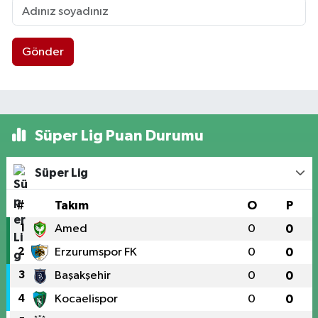
Gönder
Süper Lig Puan Durumu
Süper Lig
#
Takım
O
P
1
Amed
0
0
2
Erzurumspor FK
0
0
3
Başakşehir
0
0
4
Kocaelispor
0
0