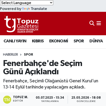
Powered by
Translate
KIBRIS
Lefkoşa Nöbetçi Eczaneler
DÜNYA
Lefkoşa Hava Durumu
CANLI YAYIN
KIBRIS
EKONOMİ
SPOR
DÜNYA
EKONOMİ
Lefkoşa Trafik Yoğunluk Haritası
MAGAZİN
Süper Lig Puan Durumu ve Fikstür
HABERLER
SPOR
Fenerbahçe'de Seçim
SAĞLIK
Tüm Manşetler
Günü Açıklandı
SPOR
Son Dakika Haberleri
Fenerbahçe, Seçimli Olağanüstü Genel Kurul’un
13-14 Eylül tarihinde yapılacağını açıkladı.
TEKNOLOJİ
Haber Arşivi
TOPUZ M.
05.07.2025 - 15:34
25.05.2026 - 18:08
EDITÖR
YAYINLANMA
GÜNCELLEME
TÜRKİYE