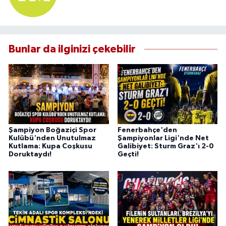
Bunlar da ilginizi çekebilir
Şampiyon Boğaziçi Spor
Fenerbahçe'den
Kulübü'nden Unutulmaz
Şampiyonlar Ligi'nde Net
Kutlama: Kupa Coşkusu
Galibiyet: Sturm Graz'ı 2-0
Doruktaydı!
Geçti!