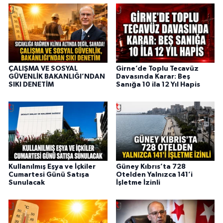
ÇALIŞMA VE SOSYAL
Girne’de Toplu Tecavüz
GÜVENLİK BAKANLIĞI’NDAN
Davasında Karar: Beş
SIKI DENETİM
Sanığa 10 ila 12 Yıl Hapis
Kullanılmış Eşya ve İçkiler
Güney Kıbrıs’ta 728
Cumartesi Günü Satışa
Otelden Yalnızca 141’i
Sunulacak
İşletme İzinli