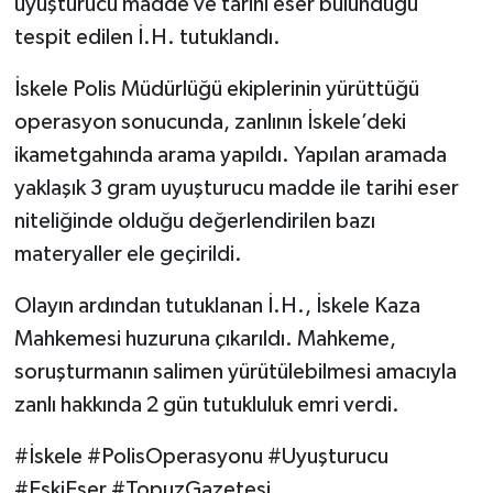
uyuşturucu madde ve tarihi eser bulunduğu
tespit edilen İ.H. tutuklandı.
İskele Polis Müdürlüğü ekiplerinin yürüttüğü
operasyon sonucunda, zanlının İskele’deki
ikametgahında arama yapıldı. Yapılan aramada
yaklaşık 3 gram uyuşturucu madde ile tarihi eser
niteliğinde olduğu değerlendirilen bazı
materyaller ele geçirildi.
Olayın ardından tutuklanan İ.H., İskele Kaza
Mahkemesi huzuruna çıkarıldı. Mahkeme,
soruşturmanın salimen yürütülebilmesi amacıyla
zanlı hakkında 2 gün tutukluluk emri verdi.
#İskele #PolisOperasyonu #Uyuşturucu
#EskiEser #TopuzGazetesi