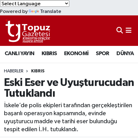
Powered by
Translate
KIBRIS
Lefkoşa Nöbetçi Eczaneler
DÜNYA
Lefkoşa Hava Durumu
CANLI YAYIN
KIBRIS
EKONOMİ
SPOR
DÜNYA
EKONOMİ
Lefkoşa Trafik Yoğunluk Haritası
MAGAZİN
Süper Lig Puan Durumu ve Fikstür
HABERLER
KIBRIS
Eski Eser ve Uyuşturucudan
SAĞLIK
Tüm Manşetler
Tutuklandı
SPOR
Son Dakika Haberleri
İskele’de polis ekipleri tarafından gerçekleştirilen
başarılı operasyon kapsamında, evinde
TEKNOLOJİ
Haber Arşivi
uyuşturucu madde ve tarihi eser bulunduğu
tespit edilen İ.H. tutuklandı.
TÜRKİYE