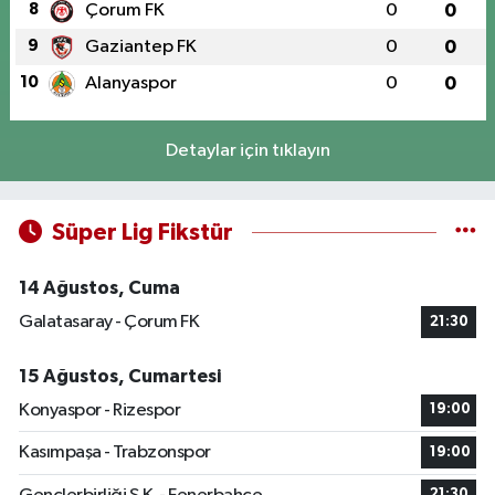
8
Çorum FK
0
0
9
Gaziantep FK
0
0
10
Alanyaspor
0
0
Detaylar için tıklayın
Süper Lig Fikstür
14 Ağustos, Cuma
Galatasaray - Çorum FK
21:30
15 Ağustos, Cumartesi
Konyaspor - Rizespor
19:00
Kasımpaşa - Trabzonspor
19:00
21:30