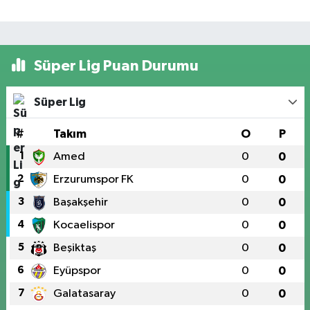
Süper Lig Puan Durumu
Süper Lig
#
Takım
O
P
1
Amed
0
0
2
Erzurumspor FK
0
0
3
Başakşehir
0
0
4
Kocaelispor
0
0
5
Beşiktaş
0
0
6
Eyüpspor
0
0
7
Galatasaray
0
0