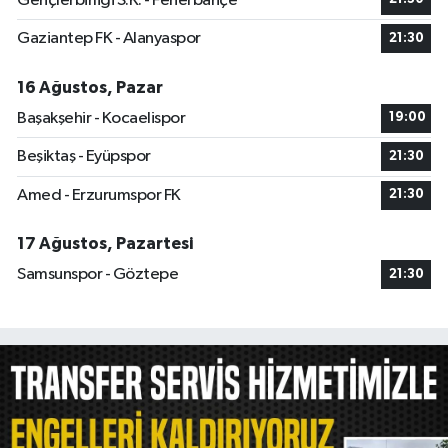
Gençlerbirliği S.K. - Fenerbahçe
Gaziantep FK - Alanyaspor
21:30
16 Ağustos, Pazar
Başakşehir - Kocaelispor
19:00
Beşiktaş - Eyüpspor
21:30
Amed - Erzurumspor FK
21:30
17 Ağustos, Pazartesi
Samsunspor - Göztepe
21:30