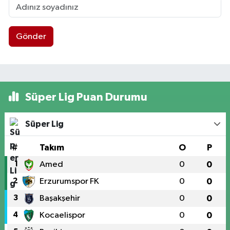
Gönder
Süper Lig Puan Durumu
Süper Lig
#
Takım
O
P
1
Amed
0
0
2
Erzurumspor FK
0
0
3
Başakşehir
0
0
4
Kocaelispor
0
0