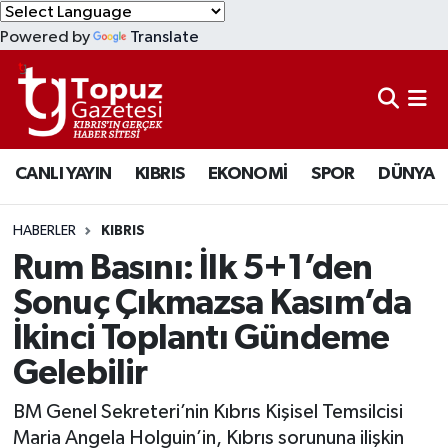
Powered by
Translate
KIBRIS
Lefkoşa Nöbetçi Eczaneler
DÜNYA
Lefkoşa Hava Durumu
CANLI YAYIN
KIBRIS
EKONOMİ
SPOR
DÜNYA
EKONOMİ
Lefkoşa Trafik Yoğunluk Haritası
MAGAZİN
Süper Lig Puan Durumu ve Fikstür
HABERLER
KIBRIS
Rum Basını: İlk 5+1’den
SAĞLIK
Tüm Manşetler
Sonuç Çıkmazsa Kasım’da
İkinci Toplantı Gündeme
SPOR
Son Dakika Haberleri
Gelebilir
TEKNOLOJİ
Haber Arşivi
BM Genel Sekreteri’nin Kıbrıs Kişisel Temsilcisi
TÜRKİYE
Maria Angela Holguin’in, Kıbrıs sorununa ilişkin