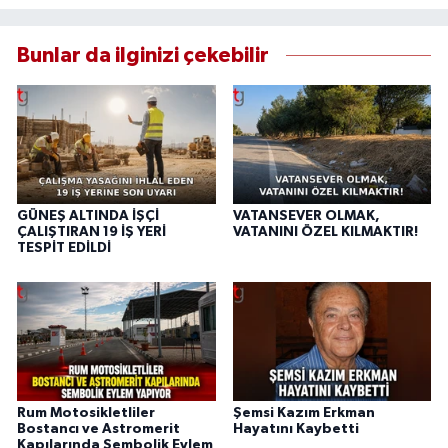
Bunlar da ilginizi çekebilir
GÜNEŞ ALTINDA İŞÇİ
VATANSEVER OLMAK,
ÇALIŞTIRAN 19 İŞ YERİ
VATANINI ÖZEL KILMAKTIR!
TESPİT EDİLDİ
Rum Motosikletliler
Şemsi Kazım Erkman
Bostancı ve Astromerit
Hayatını Kaybetti
Kapılarında Sembolik Eylem