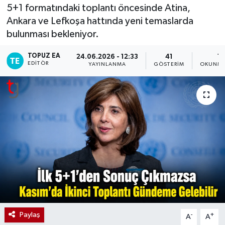
5+1 formatındaki toplantı öncesinde Atina,
Ankara ve Lefkoşa hattında yeni temaslarda
bulunması bekleniyor.
TOPUZ EA
24.06.2026 - 12:33
41
1 
EDITÖR
YAYINLANMA
GÖSTERIM
OKUNMA
Paylaş
-
+
A
A