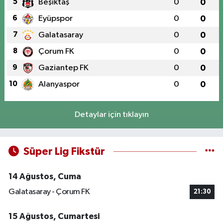
5
Beşiktaş
0
0
6
Eyüpspor
0
0
7
Galatasaray
0
0
8
Çorum FK
0
0
9
Gaziantep FK
0
0
10
Alanyaspor
0
0
Detaylar için tıklayın
Süper Lig Fikstür
14 Ağustos, Cuma
Galatasaray - Çorum FK
21:30
15 Ağustos, Cumartesi