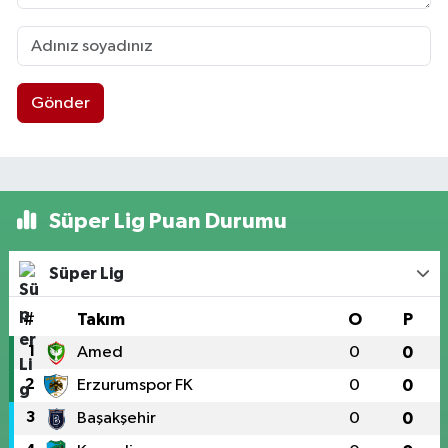
Gönder
Süper Lig Puan Durumu
Süper Lig
#
Takım
O
P
1
Amed
0
0
2
Erzurumspor FK
0
0
3
Başakşehir
0
0