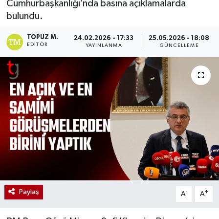
Cumhurbaşkanlığı’nda basına açıklamalarda
bulundu.
TOPUZ M.
24.02.2026 - 17:33
25.05.2026 - 18:08
EDITÖR
YAYINLANMA
GÜNCELLEME
Paylaş
-
+
A
A