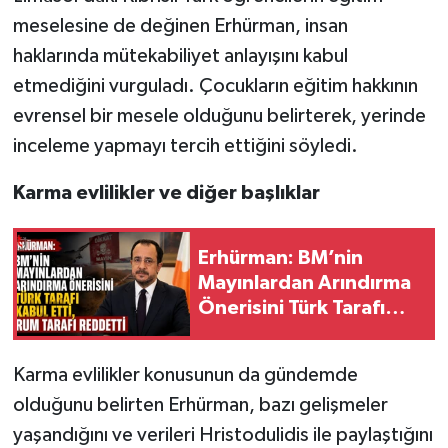
meselesine de değinen Erhürman, insan
haklarında mütekabiliyet anlayışını kabul
etmediğini vurguladı. Çocukların eğitim hakkının
evrensel bir mesele olduğunu belirterek, yerinde
inceleme yapmayı tercih ettiğini söyledi.
Karma evlilikler ve diğer başlıklar
Erhürman: BM’nin
Mayınlardan Arındırma
Önerisini Türk Tarafı
Kabul Etti, Rum Tarafı
Reddetti
Karma evlilikler konusunun da gündemde
olduğunu belirten Erhürman, bazı gelişmeler
yaşandığını ve verileri Hristodulidis ile paylaştığını