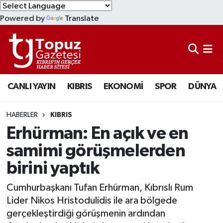
Powered by
Translate
KIBRIS
Lefkoşa Nöbetçi Eczaneler
DÜNYA
Lefkoşa Hava Durumu
CANLI YAYIN
KIBRIS
EKONOMİ
SPOR
DÜNYA
EKONOMİ
Lefkoşa Trafik Yoğunluk Haritası
MAGAZİN
Süper Lig Puan Durumu ve Fikstür
HABERLER
KIBRIS
Erhürman: En açık ve en
SAĞLIK
Tüm Manşetler
samimi görüşmelerden
birini yaptık
SPOR
Son Dakika Haberleri
Cumhurbaşkanı Tufan Erhürman, Kıbrıslı Rum
TEKNOLOJİ
Haber Arşivi
Lider Nikos Hristodulidis ile ara bölgede
gerçekleştirdiği görüşmenin ardından
TÜRKİYE