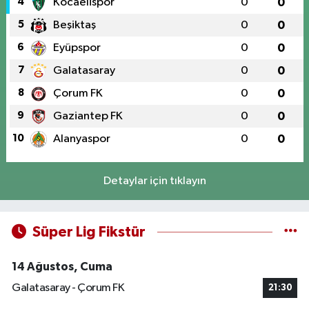
4
Kocaelispor
0
0
5
Beşiktaş
0
0
6
Eyüpspor
0
0
7
Galatasaray
0
0
8
Çorum FK
0
0
9
Gaziantep FK
0
0
10
Alanyaspor
0
0
Detaylar için tıklayın
Süper Lig Fikstür
14 Ağustos, Cuma
Galatasaray - Çorum FK
21:30