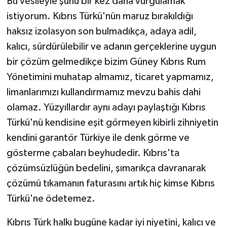
Bu vesileyle şunu bir kez daha vurgulamak
istiyorum. Kıbrıs Türkü'nün maruz bırakıldığı
haksız izolasyon son bulmadıkça, adaya adil,
kalıcı, sürdürülebilir ve adanın gerçeklerine uygun
bir çözüm gelmedikçe bizim Güney Kıbrıs Rum
Yönetimini muhatap almamız, ticaret yapmamız,
limanlarımızı kullandırmamız mevzu bahis dahi
olamaz. Yüzyıllardır aynı adayı paylaştığı Kıbrıs
Türkü'nü kendisine eşit görmeyen kibirli zihniyetin
kendini garantör Türkiye ile denk görme ve
gösterme çabaları beyhudedir. Kıbrıs'ta
çözümsüzlüğün bedelini, şımarıkça davranarak
çözümü tıkamanın faturasını artık hiç kimse Kıbrıs
Türkü'ne ödetemez.
Kıbrıs Türk halkı bugüne kadar iyi niyetini, kalıcı ve