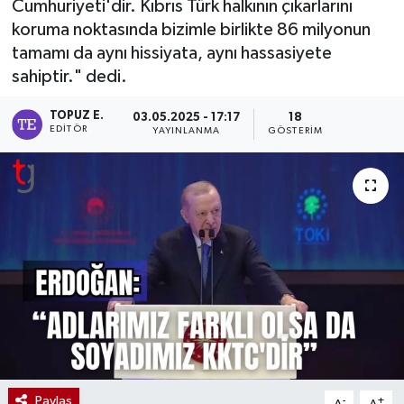
Cumhuriyeti'dir. Kıbrıs Türk halkının çıkarlarını
koruma noktasında bizimle birlikte 86 milyonun
tamamı da aynı hissiyata, aynı hassasiyete
sahiptir." dedi.
TOPUZ E.
03.05.2025 - 17:17
18
EDITÖR
YAYINLANMA
GÖSTERIM
Paylaş
-
+