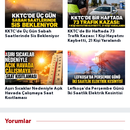
KKTC’de Üç Gün Sabah
KKTC’de Bir Haftada 73
Saatlerinde Sis Bekleniyor
Trafik Kazası: 1 Kişi Hayatını
Kaybetti, 21 Kişi Yaralandı
Aşırı Sıcaklar Nedeniyle Açık
Lefkoşa’da Perşembe Günü
Havada Çalışmaya Saat
İki Saatlik Elektrik Kesintisi
Kısıtlaması
Yorumlar