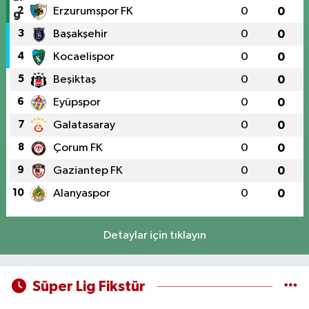
2
Erzurumspor FK
0
0
3
Başakşehir
0
0
4
Kocaelispor
0
0
5
Beşiktaş
0
0
6
Eyüpspor
0
0
7
Galatasaray
0
0
8
Çorum FK
0
0
9
Gaziantep FK
0
0
10
Alanyaspor
0
0
Detaylar için tıklayın
Süper Lig Fikstür