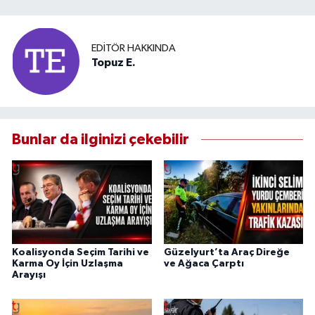
EDITÖR HAKKINDA
Topuz E.
Bunlar da ilginizi çekebilir
Koalisyonda Seçim Tarihi ve
Güzelyurt’ta Araç Direğe
Karma Oy İçin Uzlaşma
ve Ağaca Çarptı
Arayışı