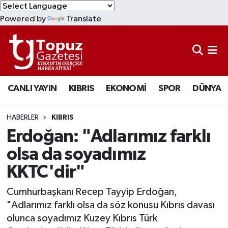
Powered by
Translate
KIBRIS
Lefkoşa Nöbetçi Eczaneler
DÜNYA
Lefkoşa Hava Durumu
CANLI YAYIN
KIBRIS
EKONOMİ
SPOR
DÜNYA
EKONOMİ
Lefkoşa Trafik Yoğunluk Haritası
MAGAZİN
Süper Lig Puan Durumu ve Fikstür
HABERLER
KIBRIS
Erdoğan: "Adlarımız farklı
SAĞLIK
Tüm Manşetler
olsa da soyadımız
KKTC'dir"
SPOR
Son Dakika Haberleri
Cumhurbaşkanı Recep Tayyip Erdoğan,
TEKNOLOJİ
Haber Arşivi
"Adlarımız farklı olsa da söz konusu Kıbrıs davası
olunca soyadımız Kuzey Kıbrıs Türk
TÜRKİYE