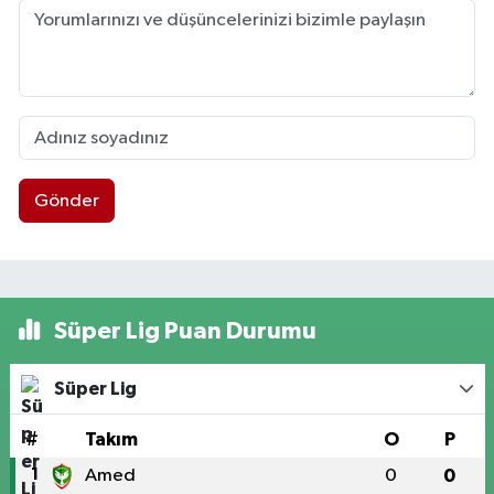
Gönder
Süper Lig Puan Durumu
Süper Lig
#
Takım
O
P
1
Amed
0
0