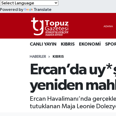
Powered by
Translate
KIBRIS
Lefkoşa Nöbetçi Eczaneler
DÜNYA
Lefkoşa Hava Durumu
CANLI YAYIN
KIBRIS
EKONOMİ
SPO
EKONOMİ
Lefkoşa Trafik Yoğunluk Haritası
HABERLER
KIBRIS
MAGAZİN
Süper Lig Puan Durumu ve Fikstür
Ercan’da uy*
SAĞLIK
Tüm Manşetler
yeniden ma
SPOR
Son Dakika Haberleri
Ercan Havalimanı’nda gerçekle
TEKNOLOJİ
Haber Arşivi
tutuklanan Maja Leonie Dolezy
TÜRKİYE