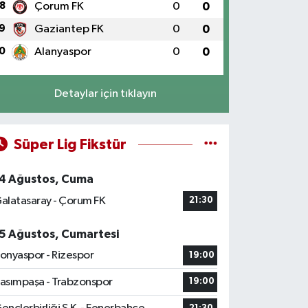
8
Çorum FK
0
0
9
Gaziantep FK
0
0
0
Alanyaspor
0
0
Detaylar için tıklayın
Süper Lig Fikstür
4 Ağustos, Cuma
alatasaray - Çorum FK
21:30
5 Ağustos, Cumartesi
onyaspor - Rizespor
19:00
asımpaşa - Trabzonspor
19:00