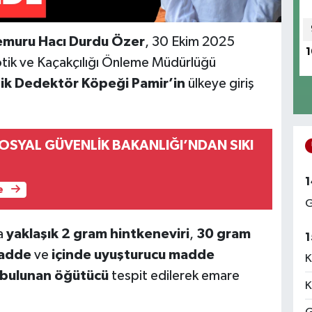
emuru Hacı Durdu Özer
, 30 Ekim 2025
1
otik ve Kaçakçılığı Önleme Müdürlüğü
ik Dedektör Köpeği Pamir’in
ülkeye giriş
OSYAL GÜVENLİK BAKANLIĞI’NDAN SIKI
1
e
G
a
yaklaşık 2 gram hintkeneviri
,
30 gram
1
madde
ve
içinde uyuşturucu madde
K
p bulunan öğütücü
tespit edilerek emare
K