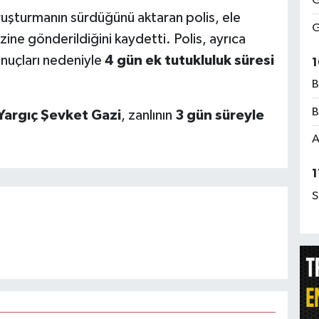
G
oruşturmanın sürdüğünü aktaran polis, ele
G
ine gönderildiğini kaydetti. Polis, ayrıca
onuçları nedeniyle
4 gün ek tutukluluk süresi
1
B
B
Yargıç Şevket Gazi
, zanlının
3 gün süreyle
A
1
S