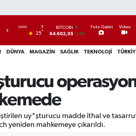
Foto Galeri
Video
BITCOIN
°
25
64.602,05
0.69
DOLAR
47,6006
0.06
R
DÜNYA
MAGAZİN
SAĞLIK
TEKNOLOJİ
TÜRKİY
EURO
55,0250
0.02
STERLİN
64,2398
0.2
şturucu operasyon
GRAM ALTIN
6513.94
0.32
BİST100
hkemede
13.768
48
ştirilen uy*şturucu madde ithal ve tasar
ch yeniden mahkemeye çıkarıldı.