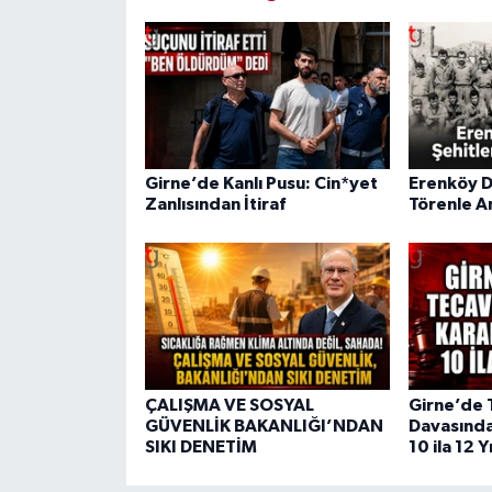
Girne’de Kanlı Pusu: Cin*yet
Erenköy Di
Zanlısından İtiraf
Törenle A
ÇALIŞMA VE SOSYAL
Girne’de 
GÜVENLİK BAKANLIĞI’NDAN
Davasında
SIKI DENETİM
10 ila 12 Y