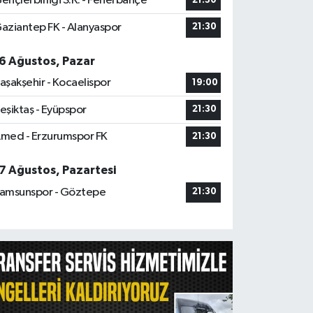
ençlerbirliği S.K. - Fenerbahçe
21:30
aziantep FK - Alanyaspor
21:30
6 Ağustos, Pazar
aşakşehir - Kocaelispor
19:00
eşiktaş - Eyüpspor
21:30
med - Erzurumspor FK
21:30
7 Ağustos, Pazartesi
amsunspor - Göztepe
21:30