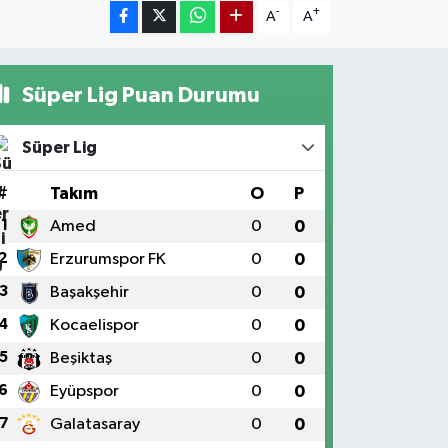
-
+
A
A
Süper Lig Puan Durumu
Süper Lig
#
Takım
O
P
1
Amed
0
0
2
Erzurumspor FK
0
0
3
Başakşehir
0
0
4
Kocaelispor
0
0
5
Beşiktaş
0
0
6
Eyüpspor
0
0
7
Galatasaray
0
0