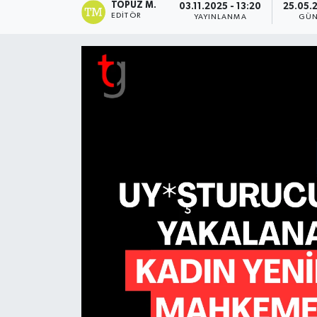
TOPUZ M.
03.11.2025 - 13:20
25.05.
EDITÖR
YAYINLANMA
GÜN