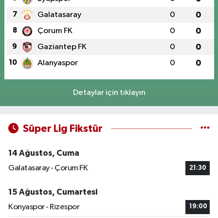
7
Galatasaray
0
0
8
Çorum FK
0
0
9
Gaziantep FK
0
0
10
Alanyaspor
0
0
Detaylar için tıklayın
Süper Lig Fikstür
14 Ağustos, Cuma
Galatasaray - Çorum FK
21:30
15 Ağustos, Cumartesi
Konyaspor - Rizespor
19:00