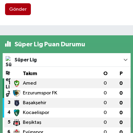
Gönder
Süper Lig Puan Durumu
Süper Lig
#
Takım
O
P
1
Amed
0
0
2
Erzurumspor FK
0
0
3
Başakşehir
0
0
4
Kocaelispor
0
0
5
Beşiktaş
0
0
6
Eyüpspor
0
0