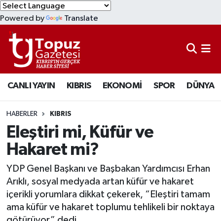
Powered by
Translate
KIBRIS
Lefkoşa Nöbetçi Eczaneler
DÜNYA
Lefkoşa Hava Durumu
CANLI YAYIN
KIBRIS
EKONOMİ
SPOR
DÜNYA
EKONOMİ
Lefkoşa Trafik Yoğunluk Haritası
MAGAZİN
Süper Lig Puan Durumu ve Fikstür
HABERLER
KIBRIS
Eleştiri mi, Küfür ve
SAĞLIK
Tüm Manşetler
Hakaret mi?
SPOR
Son Dakika Haberleri
YDP Genel Başkanı ve Başbakan Yardımcısı Erhan
Arıklı, sosyal medyada artan küfür ve hakaret
TEKNOLOJİ
Haber Arşivi
içerikli yorumlara dikkat çekerek, “Eleştiri tamam
ama küfür ve hakaret toplumu tehlikeli bir noktaya
TÜRKİYE
götürüyor” dedi.