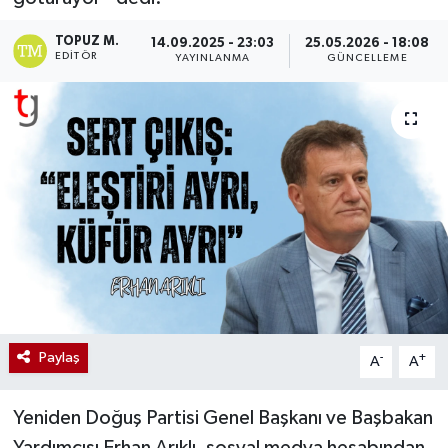
TOPUZ M.
14.09.2025 - 23:03
25.05.2026 - 18:08
EDITÖR
YAYINLANMA
GÜNCELLEME
Paylaş
-
+
A
A
Yeniden Doğuş Partisi Genel Başkanı ve Başbakan
Yardımcısı Erhan Arıklı, sosyal medya hesabından