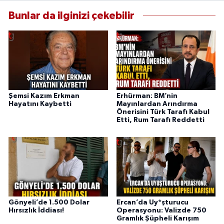
Bunlar da ilginizi çekebilir
Şemsi Kazım Erkman
Erhürman: BM’nin
Hayatını Kaybetti
Mayınlardan Arındırma
Önerisini Türk Tarafı Kabul
Etti, Rum Tarafı Reddetti
Gönyeli’de 1.500 Dolar
Ercan’da Uy*şturucu
Hırsızlık İddiası!
Operasyonu: Valizde 750
Gramlık Şüpheli Karışım