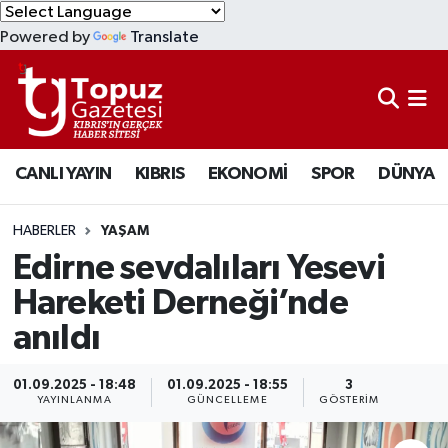
Powered by
Translate
KIBRIS
Lefkoşa Nöbetçi Eczaneler
DÜNYA
Lefkoşa Hava Durumu
CANLI YAYIN
KIBRIS
EKONOMİ
SPOR
DÜNYA
EKONOMİ
Lefkoşa Trafik Yoğunluk Haritası
MAGAZİN
Süper Lig Puan Durumu ve Fikstür
HABERLER
YAŞAM
Edirne sevdalıları Yesevi
SAĞLIK
Tüm Manşetler
Hareketi Derneği’nde
anıldı
SPOR
Son Dakika Haberleri
TEKNOLOJİ
Haber Arşivi
01.09.2025 - 18:48
01.09.2025 - 18:55
3
YAYINLANMA
GÜNCELLEME
GÖSTERIM
TÜRKİYE