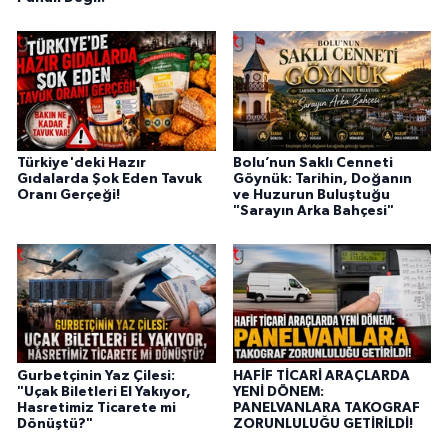
Türkiye'deki Hazır
Bolu’nun Saklı Cenneti
Gıdalarda Şok Eden Tavuk
Göynük: Tarihin, Doğanın
Oranı Gerçeği!
ve Huzurun Buluştuğu
"Sarayın Arka Bahçesi"
Gurbetçinin Yaz Çilesi:
HAFİF TİCARİ ARAÇLARDA
"Uçak Biletleri El Yakıyor,
YENİ DÖNEM:
Hasretimiz Ticarete mi
PANELVANLARA TAKOGRAF
Dönüştü?"
ZORUNLULUĞU GETİRİLDİ!