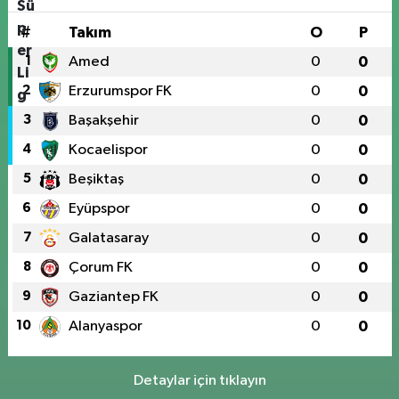
#
Takım
O
P
1
Amed
0
0
2
Erzurumspor FK
0
0
3
Başakşehir
0
0
4
Kocaelispor
0
0
5
Beşiktaş
0
0
6
Eyüpspor
0
0
7
Galatasaray
0
0
8
Çorum FK
0
0
9
Gaziantep FK
0
0
10
Alanyaspor
0
0
Detaylar için tıklayın