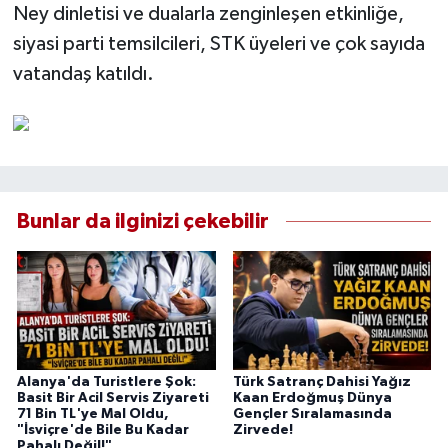
Ney dinletisi ve dualarla zenginleşen etkinliğe,
siyasi parti temsilcileri, STK üyeleri ve çok sayıda
vatandaş katıldı.
Bunlar da ilginizi çekebilir
Alanya'da Turistlere Şok:
Türk Satranç Dahisi Yağız
Basit Bir Acil Servis Ziyareti
Kaan Erdoğmuş Dünya
71 Bin TL'ye Mal Oldu,
Gençler Sıralamasında
"İsviçre'de Bile Bu Kadar
Zirvede!
Pahalı Değil!"