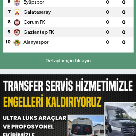
6
Eyüpspor
0
0
7
Galatasaray
0
0
8
Çorum FK
0
0
9
Gaziantep FK
0
0
10
Alanyaspor
0
0
Detaylar için tıklayın