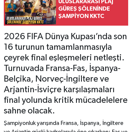
ULUSLARARASI PLAJ
GÜREŞ ŞÖLENİNDE
ŞAMPİYON KKTC
2026 FIFA Dünya Kupası’nda son
16 turunun tamamlanmasıyla
çeyrek final eşleşmeleri netleşti.
Turnuvada Fransa-Fas, İspanya-
Belçika, Norveç-İngiltere ve
Arjantin-İsviçre karşılaşmaları
final yolunda kritik mücadelelere
sahne olacak.
Şampiyonluk yarışında Fransa, İspanya, İngiltere