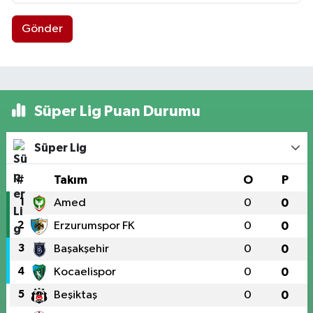
Gönder
Süper Lig Puan Durumu
Süper Lig
#
Takım
O
P
1
Amed
0
0
2
Erzurumspor FK
0
0
3
Başakşehir
0
0
4
Kocaelispor
0
0
5
Beşiktaş
0
0