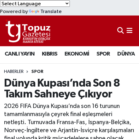
Powered by
Translate
KIBRIS
Lefkoşa Nöbetçi Eczaneler
DÜNYA
Lefkoşa Hava Durumu
CANLI YAYIN
KIBRIS
EKONOMİ
SPOR
DÜNYA
EKONOMİ
Lefkoşa Trafik Yoğunluk Haritası
MAGAZİN
Süper Lig Puan Durumu ve Fikstür
HABERLER
SPOR
Dünya Kupası’nda Son 8
SAĞLIK
Tüm Manşetler
Takım Sahneye Çıkıyor
SPOR
Son Dakika Haberleri
2026 FIFA Dünya Kupası’nda son 16 turunun
tamamlanmasıyla çeyrek final eşleşmeleri
TEKNOLOJİ
Haber Arşivi
netleşti. Turnuvada Fransa-Fas, İspanya-Belçika,
Norveç-İngiltere ve Arjantin-İsviçre karşılaşmaları
TÜRKİYE
final yolunda kritik mücadelelere sahne olacak.