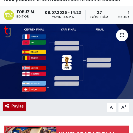
TOPUZ M.
08.07.2026 - 14:23
27
1 
EDITÖR
YAYINLANMA
GÖSTERIM
OKUNMA 
Paylaş
-
+
A
A