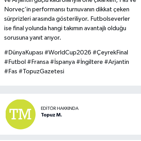
ve Arjantin güçlü kadrolarıyla öne çıkarken; Fas ve
Norveç’in performansı turnuvanın dikkat çeken
sürprizleri arasında gösteriliyor. Futbolseverler
ise final yolunda hangi takımın avantajlı olduğu
sorusuna yanıt arıyor.
#DünyaKupası #WorldCup2026 #ÇeyrekFinal
#Futbol #Fransa #İspanya #İngiltere #Arjantin
#Fas #TopuzGazetesi
EDITÖR HAKKINDA
Topuz M.