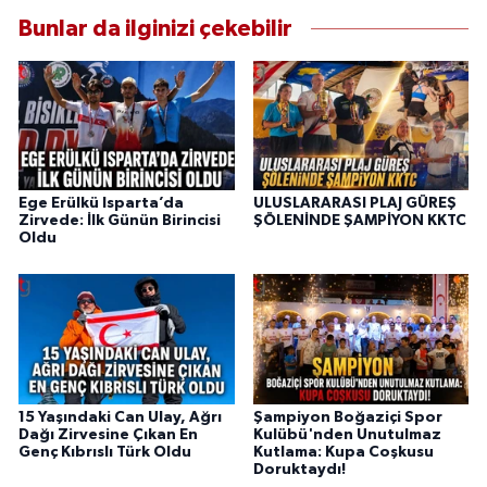
Bunlar da ilginizi çekebilir
Ege Erülkü Isparta’da
ULUSLARARASI PLAJ GÜREŞ
Zirvede: İlk Günün Birincisi
ŞÖLENİNDE ŞAMPİYON KKTC
Oldu
15 Yaşındaki Can Ulay, Ağrı
Şampiyon Boğaziçi Spor
Dağı Zirvesine Çıkan En
Kulübü'nden Unutulmaz
Genç Kıbrıslı Türk Oldu
Kutlama: Kupa Coşkusu
Doruktaydı!