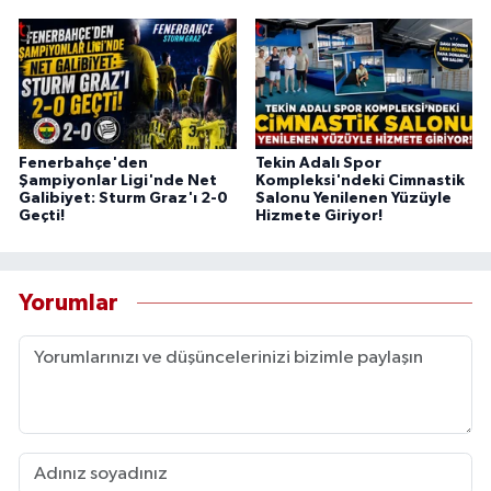
Fenerbahçe'den
Tekin Adalı Spor
Şampiyonlar Ligi'nde Net
Kompleksi'ndeki Cimnastik
Galibiyet: Sturm Graz'ı 2-0
Salonu Yenilenen Yüzüyle
Geçti!
Hizmete Giriyor!
Yorumlar