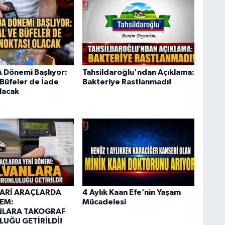
 Dönemi Başlıyor:
Tahsildaroğlu'ndan Açıklama:
 Büfeler de İade
Bakteriye Rastlanmadı!
lacak
CARİ ARAÇLARDA
4 Aylık Kaan Efe’nin Yaşam
EM:
Mücadelesi
NLARA TAKOGRAF
UĞU GETİRİLDİ!