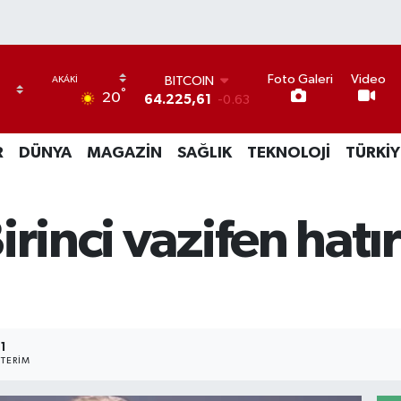
BITCOIN
64.225,61
-0.63
Foto Galeri
Video
°
DOLAR
20
47,7143
0.16
EURO
55,0317
-0.02
R
DÜNYA
MAGAZİN
SAĞLIK
TEKNOLOJİ
TÜRKİY
STERLİN
64,2463
0.07
GRAM ALTIN
irinci vazifen hatı
6574.81
1.44
BİST100
13.799
70
1
TERIM