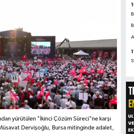
1
B
B
A
1
S
dan yürütülen "İkinci Çözüm Süreci"ne karşı
 Müsavat Dervişoğlu, Bursa mitinginde adalet,