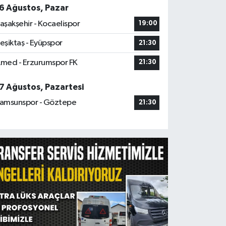
6 Ağustos, Pazar
aşakşehir - Kocaelispor
19:00
eşiktaş - Eyüpspor
21:30
med - Erzurumspor FK
21:30
7 Ağustos, Pazartesi
amsunspor - Göztepe
21:30