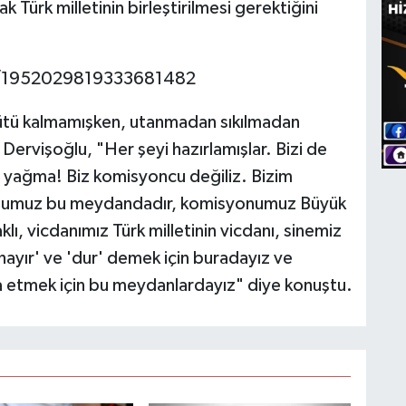
k Türk milletinin birleştirilmesi gerektiğini
tus/1952029819333681482
rgütü kalmamışken, utanmadan sıkılmadan
Dervişoğlu, "Her şeyi hazırlamışlar. Bizi de
e yağma! Biz komisyoncu değiliz. Bizim
numuz bu meydandadır, komisyonumuz Büyük
 aklı, vicdanımız Türk milletinin vicdanı, sinemiz
'hayır' ve 'dur' demek için buradayız ve
ra etmek için bu meydanlardayız" diye konuştu.