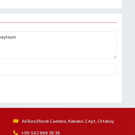
Ali Riza Efendi Caddesi, Kabakci 2 Apt, Ortaköy
+90 542 866 38 38