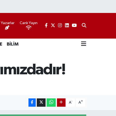
Yazarlar
Canlı Yayın
E
BİLİM
rımızdadır!
-
+
A
A