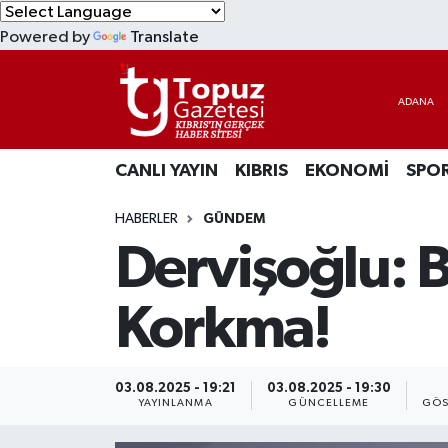
Powered by
Translate
KIBRIS
Lefkoşa Nöbetçi Eczaneler
DÜNYA
Lefkoşa Hava Durumu
CANLI YAYIN
KIBRIS
EKONOMİ
SPO
EKONOMİ
Lefkoşa Trafik Yoğunluk Haritası
HABERLER
GÜNDEM
MAGAZİN
Süper Lig Puan Durumu ve Fikstür
Dervişoğlu: B
SAĞLIK
Tüm Manşetler
Korkma!
SPOR
Son Dakika Haberleri
TEKNOLOJİ
Haber Arşivi
03.08.2025 - 19:21
03.08.2025 - 19:30
YAYINLANMA
GÜNCELLEME
GÖS
TÜRKİYE