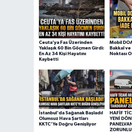
Ceuta’ya Fas Üzerinden
Mobil DOA
Yaklaşık 60 Bin Göçmen Girdi:
Bakkal ve
En Az 34 Kişi Hayatını
Noktası O
Kaybetti
İstanbul'da Sağanak Başladı!
HAFİF Tİ
Olumsuz Hava Şartları
YENİ DÖN
KKTC'Ye Doğru Genişliyor
PANELVA
ZORUNLUL