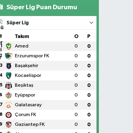
Süper Lig Puan Durumu
Süper Lig
#
Takım
O
P
1
Amed
0
0
2
Erzurumspor FK
0
0
3
Başakşehir
0
0
4
Kocaelispor
0
0
5
Beşiktaş
0
0
6
Eyüpspor
0
0
7
Galatasaray
0
0
8
Çorum FK
0
0
9
Gaziantep FK
0
0