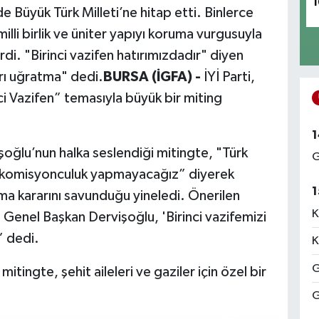
1
e Büyük Türk Milleti’ne hitap etti. Binlerce
milli birlik ve üniter yapıyı koruma vurgusuyla
i. "Birinci vazifen hatırımızdadır" diyen
rı uğratma" dedi.
BURSA (İGFA) -
İYİ Parti,
 Vazifen” temasıyla büyük bir miting
1
şoğlu’nun halka seslendiği mitingte, "Türk
G
ta komisyonculuk yapmayacağız” diyerek
1
ma kararını savunduğu yineledi. Önerilen
K
 Genel Başkan Dervişoğlu, 'Birinci vazifemizi
” dedi.
K
G
mitingte, şehit aileleri ve gaziler için özel bir
G