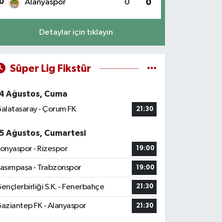
0
Alanyaspor
0
0
Detaylar için tıklayın
Süper Lig Fikstür
4 Ağustos, Cuma
alatasaray - Çorum FK
21:30
5 Ağustos, Cumartesi
onyaspor - Rizespor
19:00
asımpaşa - Trabzonspor
19:00
ençlerbirliği S.K. - Fenerbahçe
21:30
aziantep FK - Alanyaspor
21:30