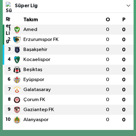
Süper Lig
#
Takım
O
P
1
Amed
0
0
2
Erzurumspor FK
0
0
3
Başakşehir
0
0
4
Kocaelispor
0
0
5
Beşiktaş
0
0
6
Eyüpspor
0
0
7
Galatasaray
0
0
8
Çorum FK
0
0
9
Gaziantep FK
0
0
10
Alanyaspor
0
0