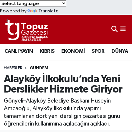
Powered by
Translate
KIBRIS
Lefkoşa Nöbetçi Eczaneler
DÜNYA
Lefkoşa Hava Durumu
CANLI YAYIN
KIBRIS
EKONOMİ
SPOR
DÜNYA
EKONOMİ
Lefkoşa Trafik Yoğunluk Haritası
MAGAZİN
Süper Lig Puan Durumu ve Fikstür
HABERLER
GÜNDEM
Alayköy İlkokulu’nda Yeni
SAĞLIK
Tüm Manşetler
Derslikler Hizmete Giriyor
SPOR
Son Dakika Haberleri
Gönyeli–Alayköy Belediye Başkanı Hüseyin
Amcaoğlu, Alayköy İlkokulu’nda yapımı
TEKNOLOJİ
Haber Arşivi
tamamlanan dört yeni dersliğin pazartesi günü
öğrencilerin kullanımına açılacağını açıkladı.
TÜRKİYE