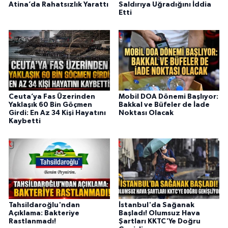
Atina’da Rahatsızlık Yarattı
Saldırıya Uğradığını İddia
Etti
Ceuta’ya Fas Üzerinden
Mobil DOA Dönemi Başlıyor:
Yaklaşık 60 Bin Göçmen
Bakkal ve Büfeler de İade
Girdi: En Az 34 Kişi Hayatını
Noktası Olacak
Kaybetti
Tahsildaroğlu'ndan
İstanbul'da Sağanak
Açıklama: Bakteriye
Başladı! Olumsuz Hava
Rastlanmadı!
Şartları KKTC'Ye Doğru