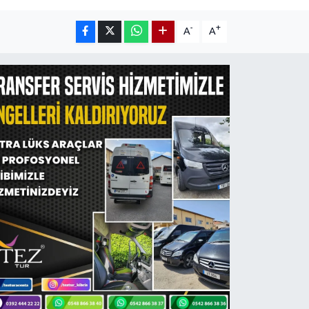
-
+
A
A