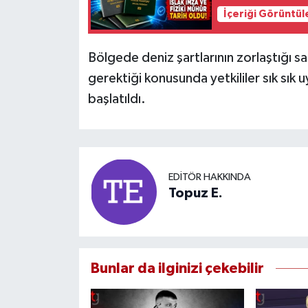
İçeriği Görüntül
Bölgede deniz şartlarının zorlaştığı s
gerektiği konusunda yetkililer sık sık u
başlatıldı.
EDITÖR HAKKINDA
Topuz E.
Bunlar da ilginizi çekebilir