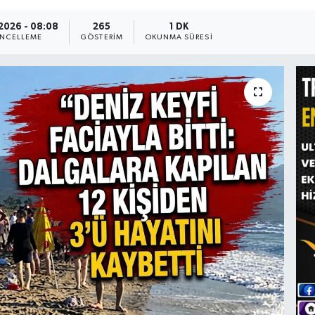
2026 - 08:08
265
1 DK
NCELLEME
GÖSTERIM
OKUNMA SÜRESI