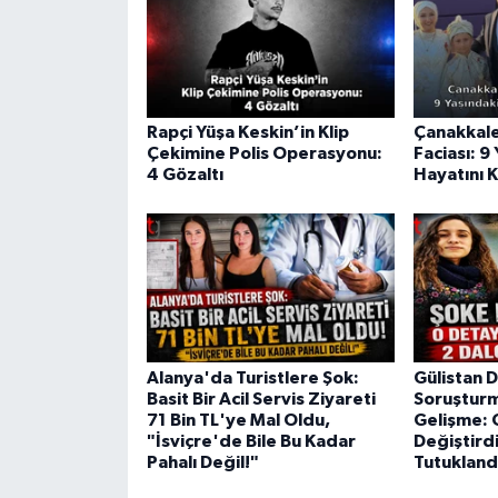
Rapçi Yüşa Keskin’in Klip
Çanakkale
Çekimine Polis Operasyonu:
Faciası: 9
4 Gözaltı
Hayatını 
Alanya'da Turistlere Şok:
Gülistan 
Basit Bir Acil Servis Ziyareti
Soruştur
71 Bin TL'ye Mal Oldu,
Gelişme: 
"İsviçre'de Bile Bu Kadar
Değiştirdi
Pahalı Değil!"
Tutukland