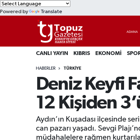
Powered by
Translate
KIBRIS
Lefkoşa Nöbetçi Eczaneler
DÜNYA
Lefkoşa Hava Durumu
CANLI YAYIN
KIBRIS
EKONOMİ
SPO
EKONOMİ
Lefkoşa Trafik Yoğunluk Haritası
HABERLER
TÜRKİYE
MAGAZİN
Süper Lig Puan Durumu ve Fikstür
Deniz Keyfi F
SAĞLIK
Tüm Manşetler
12 Kişiden 3’
SPOR
Son Dakika Haberleri
Aydın’ın Kuşadası ilçesinde ser
TEKNOLOJİ
Haber Arşivi
can pazarı yaşadı. Sevgi Plajı’
TÜRKİYE
müdahalelere rağmen kurtarıl