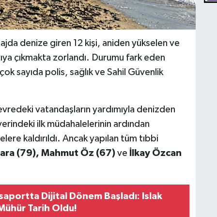
lajda denize giren 12 kişi, aniden yükselen ve
ıyıya çıkmakta zorlandı. Durumu fark eden
ok sayıda polis, sağlık ve Sahil Güvenlik
evredeki vatandaşların yardımıyla denizden
y yerindeki ilk müdahalelerinin ardından
lere kaldırıldı. Ancak yapılan tüm tıbbi
ara (79), Mahmut Öz (67)
ve
İlkay Özcan
asaportta Dijital Dönem Başladı: Islak
 Mühür Tarih Oldu!