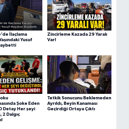
’de İlaçlama
Zincirleme Kazada 29 Yaralı
 Yaşındaki Yusuf
Var!
Kaybetti
Doku
Tetkik Sonucunu Beklemeden
masında Şoke Eden
Ayrıldı, Beyin Kanaması
O Detay Her şeyi
Geçirdiği Ortaya Çıktı
, 2 Dalgıç
ı!