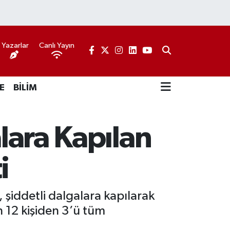
Yazarlar
Canlı Yayın
E
BİLİM
alara Kapılan
i
 şiddetli dalgalara kapılarak
n 12 kişiden 3’ü tüm