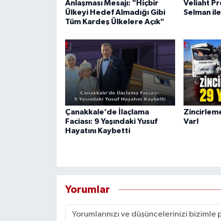
Anlaşması Mesajı: "Hiçbir
Veliaht P
Ülkeyi Hedef Almadığı Gibi
Selman il
Tüm Kardeş Ülkelere Açık"
Çanakkale’de İlaçlama
Zincirlem
Faciası: 9 Yaşındaki Yusuf
Var!
Hayatını Kaybetti
Yorumlar