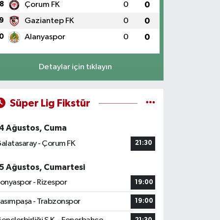
8
Çorum FK
0
0
9
Gaziantep FK
0
0
0
Alanyaspor
0
0
Detaylar için tıklayın
Süper Lig Fikstür
4 Ağustos, Cuma
alatasaray - Çorum FK
21:30
5 Ağustos, Cumartesi
onyaspor - Rizespor
19:00
asımpaşa - Trabzonspor
19:00