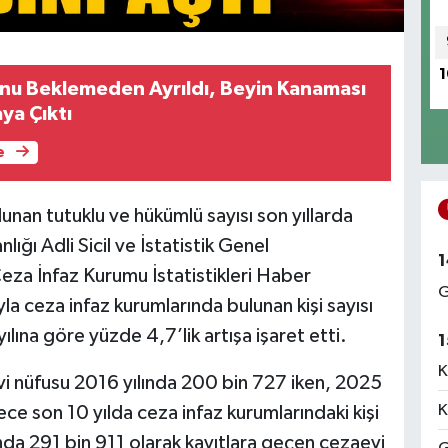
1
nu Beklemeden Ayrıldı, Beyin Kanaması
ya Çıktı
e
unan tutuklu ve hükümlü sayısı son yıllarda
lığı Adli Sicil ve İstatistik Genel
1
eza İnfaz Kurumu İstatistikleri Haber
G
yla ceza infaz kurumlarında bulunan kişi sayısı
lına göre yüzde 4,7’lik artışa işaret etti.
1
K
vi nüfusu 2016 yılında 200 bin 727 iken, 2025
K
e son 10 yılda ceza infaz kurumlarındaki kişi
ılında 291 bin 911 olarak kayıtlara geçen cezaevi