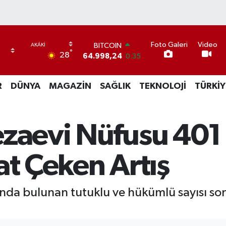
BITCOIN
Foto Galeri
Video
64.998,24
0.35
°
28
DOLAR
47,7436
0.18
EURO
R
DÜNYA
MAGAZİN
SAĞLIK
TEKNOLOJİ
TÜRKİY
55,2510
0.32
STERLİN
64,4811
0.38
GRAM ALTIN
zaevi Nüfusu 401 B
6660.55
0.03
BİST100
at Çeken Artış
13.779
-14
nda bulunan tutuklu ve hükümlü sayısı son y