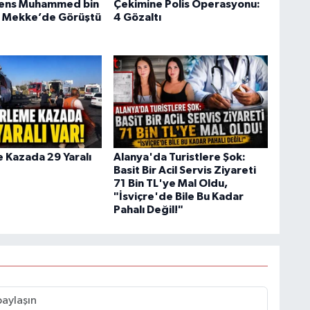
rens Muhammed bin
Çekimine Polis Operasyonu:
e Mekke’de Görüştü
4 Gözaltı
e Kazada 29 Yaralı
Alanya'da Turistlere Şok:
Basit Bir Acil Servis Ziyareti
71 Bin TL'ye Mal Oldu,
"İsviçre'de Bile Bu Kadar
Pahalı Değil!"