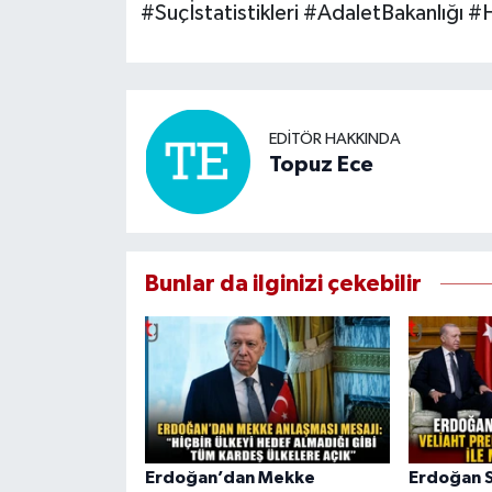
#Suçİstatistikleri #AdaletBakanlığı #
EDITÖR HAKKINDA
Topuz Ece
Bunlar da ilginizi çekebilir
Erdoğan’dan Mekke
Erdoğan S