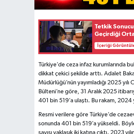
Tetkik Sonucu
Geçirdiği Orta
İçeriği Görüntül
Türkiye’de ceza infaz kurumlarında bul
dikkat çekici şekilde arttı. Adalet Bakan
Müdürlüğü’nün yayımladığı 2025 yılı C
Bülteni’ne göre, 31 Aralık 2025 itibarı
401 bin 519’a ulaştı. Bu rakam, 2024 yı
Resmi verilere göre Türkiye’de cezae
sonunda 401 bin 519’a yükseldi. Böylec
sayısı yaklaşık iki katına çıktı. 2023 y