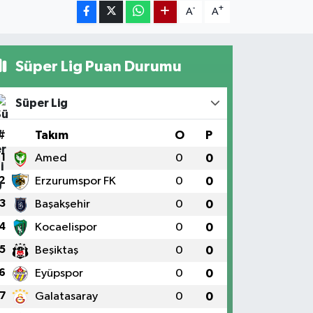
-
+
A
A
Süper Lig Puan Durumu
Süper Lig
#
Takım
O
P
1
Amed
0
0
2
Erzurumspor FK
0
0
3
Başakşehir
0
0
4
Kocaelispor
0
0
5
Beşiktaş
0
0
6
Eyüpspor
0
0
7
Galatasaray
0
0