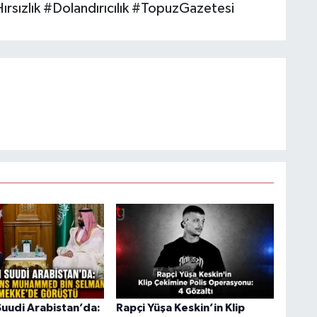
Hırsızlık #Dolandırıcılık #TopuzGazetesi
uudi Arabistan’da:
Rapçi Yüşa Keskin’in Klip