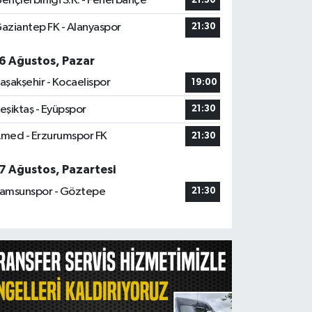
ençlerbirliği S.K. - Fenerbahçe
21:30
aziantep FK - Alanyaspor
21:30
6 Ağustos, Pazar
aşakşehir - Kocaelispor
19:00
eşiktaş - Eyüpspor
21:30
med - Erzurumspor FK
21:30
7 Ağustos, Pazartesi
amsunspor - Göztepe
21:30