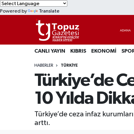
Powered by
Translate
KIBRIS
Lefkoşa Nöbetçi Eczaneler
DÜNYA
Lefkoşa Hava Durumu
CANLI YAYIN
KIBRIS
EKONOMİ
SPO
EKONOMİ
Lefkoşa Trafik Yoğunluk Haritası
HABERLER
TÜRKİYE
MAGAZİN
Süper Lig Puan Durumu ve Fikstür
Türkiye’de Ce
SAĞLIK
Tüm Manşetler
10 Yılda Dikk
SPOR
Son Dakika Haberleri
Türkiye’de ceza infaz kurumları
TEKNOLOJİ
Haber Arşivi
arttı.
TÜRKİYE