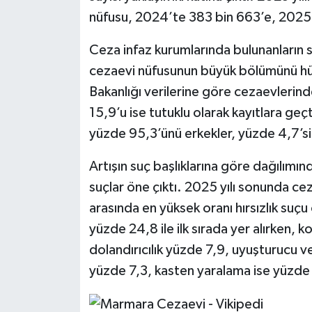
nüfusu, 2024’te 383 bin 663’e, 2025’t
Ceza infaz kurumlarında bulunanların 
cezaevi nüfusunun büyük bölümünü hü
Bakanlığı verilerine göre cezaevlerin
15,9’u ise tutuklu olarak kayıtlara geç
yüzde 95,3’ünü erkekler, yüzde 4,7’sin
Artışın suç başlıklarına göre dağılımın
suçlar öne çıktı. 2025 yılı sonunda ce
arasında en yüksek oranı hırsızlık suçu
yüzde 24,8 ile ilk sırada yer alırken, k
dolandırıcılık yüzde 7,9, uyuşturucu
yüzde 7,3, kasten yaralama ise yüzde 6