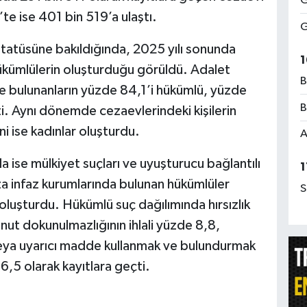
G
e ise 401 bin 519’a ulaştı.
G
statüsüne bakıldığında, 2025 yılı sonunda
1
kümlülerin oluşturduğu görüldü. Adalet
B
de bulunanların yüzde 84,1’i hükümlü, yüzde
B
ti. Aynı dönemde cezaevlerindeki kişilerin
i ise kadınlar oluşturdu.
A
da ise mülkiyet suçları ve uyuşturucu bağlantılı
1
za infaz kurumlarında bulunan hükümlüler
S
 oluşturdu. Hükümlü suç dağılımında hırsızlık
onut dokunulmazlığının ihlali yüzde 8,8,
 veya uyarıcı madde kullanmak ve bulundurmak
,5 olarak kayıtlara geçti.