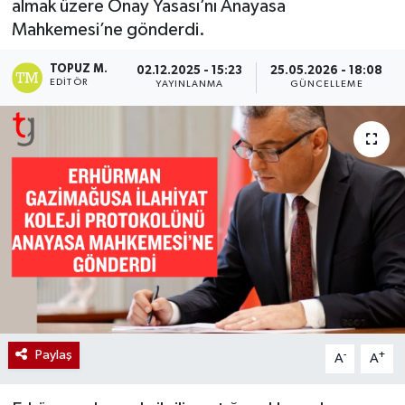
almak üzere Onay Yasası’nı Anayasa
Mahkemesi’ne gönderdi.
TOPUZ M.
02.12.2025 - 15:23
25.05.2026 - 18:08
EDITÖR
YAYINLANMA
GÜNCELLEME
Paylaş
-
+
A
A