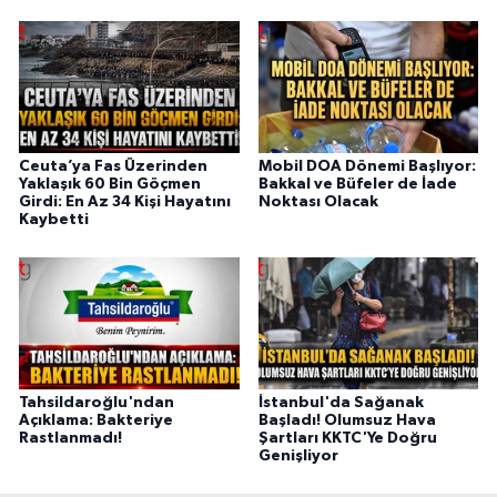
Ceuta’ya Fas Üzerinden
Mobil DOA Dönemi Başlıyor:
Yaklaşık 60 Bin Göçmen
Bakkal ve Büfeler de İade
Girdi: En Az 34 Kişi Hayatını
Noktası Olacak
Kaybetti
Tahsildaroğlu'ndan
İstanbul'da Sağanak
Açıklama: Bakteriye
Başladı! Olumsuz Hava
Rastlanmadı!
Şartları KKTC'Ye Doğru
Genişliyor