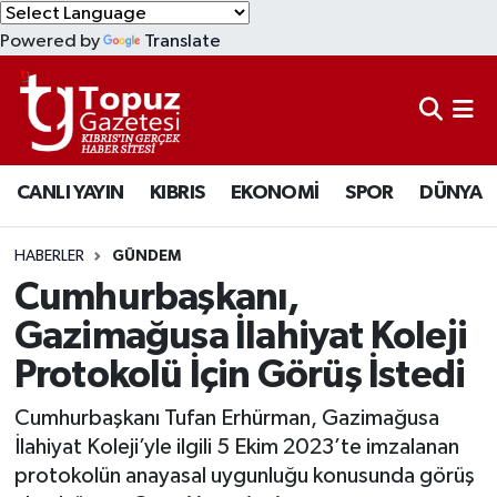
Powered by
Translate
KIBRIS
Lefkoşa Nöbetçi Eczaneler
DÜNYA
Lefkoşa Hava Durumu
CANLI YAYIN
KIBRIS
EKONOMİ
SPOR
DÜNYA
EKONOMİ
Lefkoşa Trafik Yoğunluk Haritası
MAGAZİN
Süper Lig Puan Durumu ve Fikstür
HABERLER
GÜNDEM
Cumhurbaşkanı,
SAĞLIK
Tüm Manşetler
Gazimağusa İlahiyat Koleji
Protokolü İçin Görüş İstedi
SPOR
Son Dakika Haberleri
Cumhurbaşkanı Tufan Erhürman, Gazimağusa
TEKNOLOJİ
Haber Arşivi
İlahiyat Koleji’yle ilgili 5 Ekim 2023’te imzalanan
protokolün anayasal uygunluğu konusunda görüş
TÜRKİYE