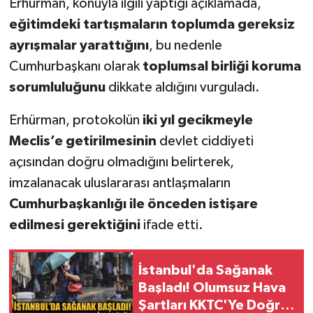
Erhürman, konuyla ilgili yaptığı açıklamada,
eğitimdeki tartışmaların toplumda gereksiz
ayrışmalar yarattığını
, bu nedenle
Cumhurbaşkanı olarak
toplumsal birliği koruma
sorumluluğunu
dikkate aldığını vurguladı.
Erhürman, protokolün
iki yıl gecikmeyle
Meclis’e getirilmesinin
devlet ciddiyeti
açısından doğru olmadığını belirterek,
imzalanacak uluslararası antlaşmaların
Cumhurbaşkanlığı ile önceden istişare
edilmesi gerektiğini
ifade etti.
İstanbul'da Sağanak
Başladı! Olumsuz Hava
Şartları KKTC'Ye Doğru