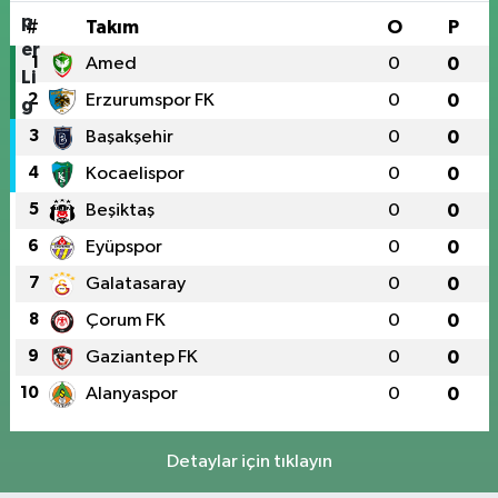
#
Takım
O
P
1
Amed
0
0
2
Erzurumspor FK
0
0
3
Başakşehir
0
0
4
Kocaelispor
0
0
5
Beşiktaş
0
0
6
Eyüpspor
0
0
7
Galatasaray
0
0
8
Çorum FK
0
0
9
Gaziantep FK
0
0
10
Alanyaspor
0
0
Detaylar için tıklayın