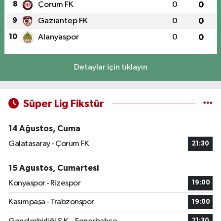
8
Çorum FK
0
0
9
Gaziantep FK
0
0
10
Alanyaspor
0
0
Detaylar için tıklayın
Süper Lig Fikstür
14 Ağustos, Cuma
Galatasaray - Çorum FK
21:30
15 Ağustos, Cumartesi
Konyaspor - Rizespor
19:00
Kasımpaşa - Trabzonspor
19:00
21:30