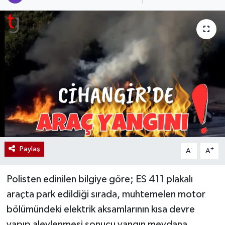
Paylaş
-
+
A
A
Polisten edinilen bilgiye göre; ES 411 plakalı
araçta park edildiği sırada, muhtemelen motor
bölümündeki elektrik aksamlarının kısa devre
yapıp alevlenmesi sonucu yangın meydana