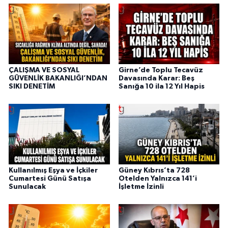
ÇALIŞMA VE SOSYAL
Girne’de Toplu Tecavüz
GÜVENLİK BAKANLIĞI’NDAN
Davasında Karar: Beş
SIKI DENETİM
Sanığa 10 ila 12 Yıl Hapis
Kullanılmış Eşya ve İçkiler
Güney Kıbrıs’ta 728
Cumartesi Günü Satışa
Otelden Yalnızca 141’i
Sunulacak
İşletme İzinli