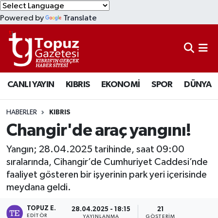
Powered by
Translate
KIBRIS
Lefkoşa Nöbetçi Eczaneler
DÜNYA
Lefkoşa Hava Durumu
CANLI YAYIN
KIBRIS
EKONOMİ
SPOR
DÜNYA
EKONOMİ
Lefkoşa Trafik Yoğunluk Haritası
MAGAZİN
Süper Lig Puan Durumu ve Fikstür
HABERLER
KIBRIS
Changir'de araç yangını!
SAĞLIK
Tüm Manşetler
Yangın; 28.04.2025 tarihinde, saat 09:00
SPOR
Son Dakika Haberleri
sıralarında, Cihangir’de Cumhuriyet Caddesi’nde
faaliyet gösteren bir işyerinin park yeri içerisinde
TEKNOLOJİ
Haber Arşivi
meydana geldi.
TOPUZ E.
TÜRKİYE
28.04.2025 - 18:15
21
EDITÖR
YAYINLANMA
GÖSTERIM