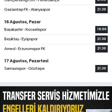
Gençlerbirliği S.K. - Fenerbahçe
Gaziantep FK - Alanyaspor
21:30
16 Ağustos, Pazar
Başakşehir - Kocaelispor
19:00
Beşiktaş - Eyüpspor
21:30
Amed - Erzurumspor FK
21:30
17 Ağustos, Pazartesi
Samsunspor - Göztepe
21:30