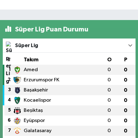
Süper Lig Puan Durumu
Süper Lig
#
Takım
O
P
1
Amed
0
0
2
Erzurumspor FK
0
0
3
Başakşehir
0
0
4
Kocaelispor
0
0
5
Beşiktaş
0
0
6
Eyüpspor
0
0
7
Galatasaray
0
0