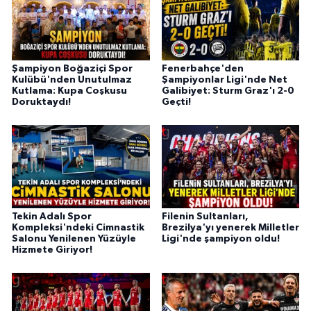
Şampiyon Boğaziçi Spor
Fenerbahçe'den
Kulübü'nden Unutulmaz
Şampiyonlar Ligi'nde Net
Kutlama: Kupa Coşkusu
Galibiyet: Sturm Graz'ı 2-0
Doruktaydı!
Geçti!
Tekin Adalı Spor
Filenin Sultanları,
Kompleksi'ndeki Cimnastik
Brezilya'yı yenerek Milletler
Salonu Yenilenen Yüzüyle
Ligi'nde şampiyon oldu!
Hizmete Giriyor!