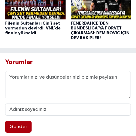
Filenin Sultanları Çin’i set
FENERBAHÇE’DEN
vermeden devirdi, VNL’de
BUNDESLIGA’YA FORVET
finale yükseldi
ÇIKARMASI: DEMIROVIC İÇİN
DEV RAKİPLER!
Yorumlar
Gönder