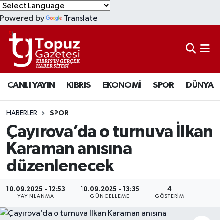
Powered by
Translate
KIBRIS
Lefkoşa Nöbetçi Eczaneler
DÜNYA
Lefkoşa Hava Durumu
CANLI YAYIN
KIBRIS
EKONOMİ
SPOR
DÜNYA
EKONOMİ
Lefkoşa Trafik Yoğunluk Haritası
MAGAZİN
Süper Lig Puan Durumu ve Fikstür
HABERLER
SPOR
Çayırova’da o turnuva İlkan
SAĞLIK
Tüm Manşetler
Karaman anısına
düzenlenecek
SPOR
Son Dakika Haberleri
TEKNOLOJİ
Haber Arşivi
10.09.2025 - 12:53
10.09.2025 - 13:35
4
YAYINLANMA
GÜNCELLEME
GÖSTERIM
TÜRKİYE