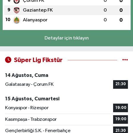
8
Çorum FK
0
0
9
Gaziantep FK
0
0
10
Alanyaspor
0
0
Detaylar için tıklayın
Süper Lig Fikstür
14 Ağustos, Cuma
Galatasaray - Çorum FK
21:30
15 Ağustos, Cumartesi
Konyaspor - Rizespor
19:00
Kasımpaşa - Trabzonspor
19:00
Gençlerbirliği S.K. - Fenerbahçe
21:30