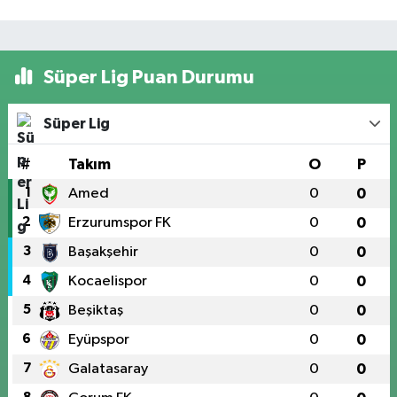
Süper Lig Puan Durumu
Süper Lig
#
Takım
O
P
1
Amed
0
0
2
Erzurumspor FK
0
0
3
Başakşehir
0
0
4
Kocaelispor
0
0
5
Beşiktaş
0
0
6
Eyüpspor
0
0
7
Galatasaray
0
0