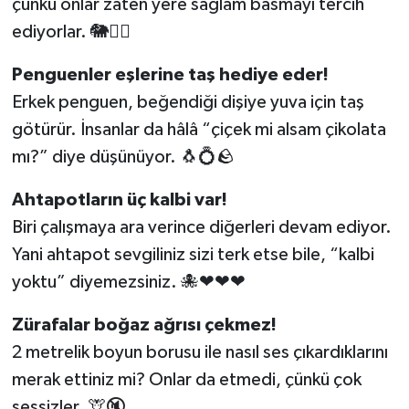
çünkü onlar zaten yere sağlam basmayı tercih
ediyorlar. 🐘🙅‍♂
Penguenler eşlerine taş hediye eder!
Erkek penguen, beğendiği dişiye yuva için taş
götürür. İnsanlar da hâlâ “çiçek mi alsam çikolata
mı?” diye düşünüyor. 🐧💍🪨
Ahtapotların üç kalbi var!
Biri çalışmaya ara verince diğerleri devam ediyor.
Yani ahtapot sevgiliniz sizi terk etse bile, “kalbi
yoktu” diyemezsiniz. 🐙❤❤❤
Zürafalar boğaz ağrısı çekmez!
2 metrelik boyun borusu ile nasıl ses çıkardıklarını
merak ettiniz mi? Onlar da etmedi, çünkü çok
sessizler. 🦒🔇