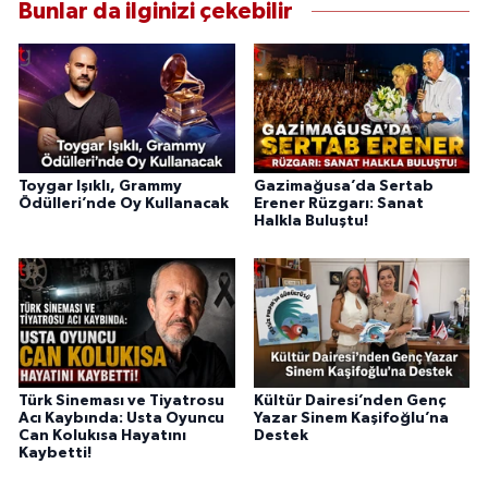
Bunlar da ilginizi çekebilir
Toygar Işıklı, Grammy
Gazimağusa’da Sertab
Ödülleri’nde Oy Kullanacak
Erener Rüzgarı: Sanat
Halkla Buluştu!
Türk Sineması ve Tiyatrosu
Kültür Dairesi’nden Genç
Acı Kaybında: Usta Oyuncu
Yazar Sinem Kaşifoğlu’na
Can Kolukısa Hayatını
Destek
Kaybetti!