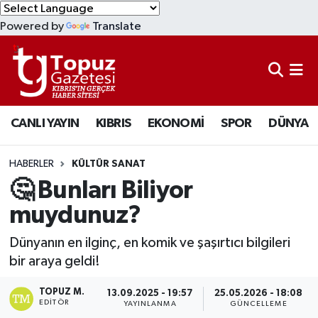
Powered by
Translate
KIBRIS
Lefkoşa Nöbetçi Eczaneler
DÜNYA
Lefkoşa Hava Durumu
CANLI YAYIN
KIBRIS
EKONOMİ
SPOR
DÜNYA
EKONOMİ
Lefkoşa Trafik Yoğunluk Haritası
MAGAZİN
Süper Lig Puan Durumu ve Fikstür
HABERLER
KÜLTÜR SANAT
🤔 Bunları Biliyor
SAĞLIK
Tüm Manşetler
muydunuz?
SPOR
Son Dakika Haberleri
Dünyanın en ilginç, en komik ve şaşırtıcı bilgileri
bir araya geldi!
TEKNOLOJİ
Haber Arşivi
TOPUZ M.
13.09.2025 - 19:57
25.05.2026 - 18:08
EDITÖR
YAYINLANMA
GÜNCELLEME
TÜRKİYE