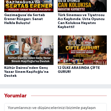
Gazimağusa’da Sertab
Türk Sineması ve Tiyatrosu
Erener Rüzgarı: Sanat
Acı Kaybında: Usta Oyuncu
Halkla Buluştu!
Can Kolukısa Hayatını
Kaybetti!
Kültür Dairesi’nden Genç
12 ÜLKE ARASINDA ÇİFTE
Yazar Sinem Kaşifoğlu’na
GURUR!
Destek
Yorumlar