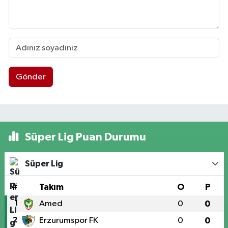
Gönder
Süper Lig Puan Durumu
Süper Lig
#
Takım
O
P
1
Amed
0
0
2
Erzurumspor FK
0
0