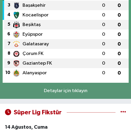
3
Başakşehir
0
0
4
Kocaelispor
0
0
5
Beşiktaş
0
0
6
Eyüpspor
0
0
7
Galatasaray
0
0
8
Çorum FK
0
0
9
Gaziantep FK
0
0
10
Alanyaspor
0
0
Detaylar için tıklayın
Süper Lig Fikstür
14 Ağustos, Cuma