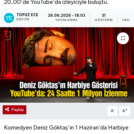
20.00’de YouTube’da izleyiciyle buluştu.
TOPUZ ECE
26.06.2026 - 18:03
31
EDITÖR
YAYINLANMA
GÖSTERIM
OKUNM
Paylaş
-
+
A
A
Komedyen Deniz Göktaş’ın 1 Haziran’da Harbiye