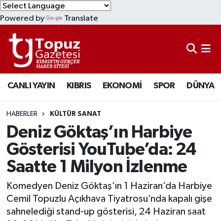
Powered by
Translate
KIBRIS
Lefkoşa Nöbetçi Eczaneler
DÜNYA
Lefkoşa Hava Durumu
CANLI YAYIN
KIBRIS
EKONOMİ
SPOR
DÜNYA
EKONOMİ
Lefkoşa Trafik Yoğunluk Haritası
MAGAZİN
Süper Lig Puan Durumu ve Fikstür
HABERLER
KÜLTÜR SANAT
Deniz Göktaş’ın Harbiye
SAĞLIK
Tüm Manşetler
Gösterisi YouTube’da: 24
Saatte 1 Milyon İzlenme
SPOR
Son Dakika Haberleri
Komedyen Deniz Göktaş’ın 1 Haziran’da Harbiye
TEKNOLOJİ
Haber Arşivi
Cemil Topuzlu Açıkhava Tiyatrosu’nda kapalı gişe
sahnelediği stand-up gösterisi, 24 Haziran saat
TÜRKİYE