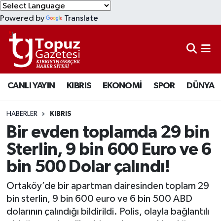
Powered by
Translate
KIBRIS
Lefkoşa Nöbetçi Eczaneler
DÜNYA
Lefkoşa Hava Durumu
CANLI YAYIN
KIBRIS
EKONOMİ
SPOR
DÜNYA
EKONOMİ
Lefkoşa Trafik Yoğunluk Haritası
MAGAZİN
Süper Lig Puan Durumu ve Fikstür
HABERLER
KIBRIS
Bir evden toplamda 29 bin
SAĞLIK
Tüm Manşetler
Sterlin, 9 bin 600 Euro ve 6
bin 500 Dolar çalındı!
SPOR
Son Dakika Haberleri
Ortaköy’de bir apartman dairesinden toplam 29
TEKNOLOJİ
Haber Arşivi
bin sterlin, 9 bin 600 euro ve 6 bin 500 ABD
dolarının çalındığı bildirildi. Polis, olayla bağlantılı
TÜRKİYE