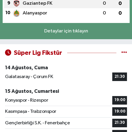
9
Gaziantep FK
0
0
10
Alanyaspor
0
0
Detaylar için tıklayın
Süper Lig Fikstür
14 Ağustos, Cuma
Galatasaray - Çorum FK
21:30
15 Ağustos, Cumartesi
Konyaspor - Rizespor
19:00
Kasımpaşa - Trabzonspor
19:00
Gençlerbirliği S.K. - Fenerbahçe
21:30