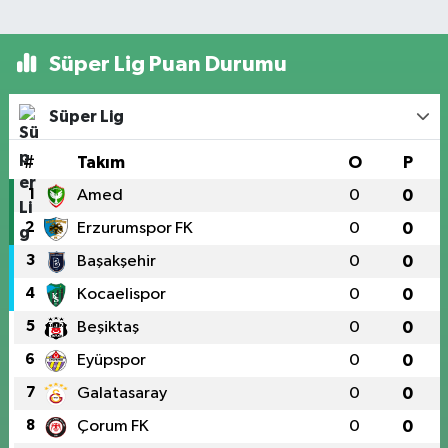
Süper Lig Puan Durumu
Süper Lig
#
Takım
O
P
1
Amed
0
0
2
Erzurumspor FK
0
0
3
Başakşehir
0
0
4
Kocaelispor
0
0
5
Beşiktaş
0
0
6
Eyüpspor
0
0
7
Galatasaray
0
0
8
Çorum FK
0
0