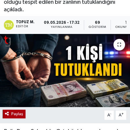
olduğu tespit edilen bir zanlının tutuklandığını
açıkladı.
TOPUZ M.
09.05.2026 - 17:32
69
1 
EDITÖR
YAYINLANMA
GÖSTERIM
OKUNMA
Paylaş
-
+
A
A