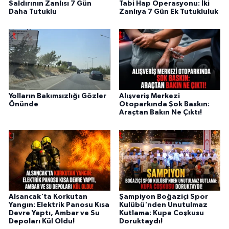
Saldırının Zanlısı 7 Gün
Tabi Hap Operasyonu: İki
Daha Tutuklu
Zanlıya 7 Gün Ek Tutukluluk
Yolların Bakımsızlığı Gözler
Alışveriş Merkezi
Önünde
Otoparkında Şok Baskın:
Araçtan Bakın Ne Çıktı!
Alsancak'ta Korkutan
Şampiyon Boğaziçi Spor
Yangın: Elektrik Panosu Kısa
Kulübü'nden Unutulmaz
Devre Yaptı, Ambar ve Su
Kutlama: Kupa Coşkusu
Depoları Kül Oldu!
Doruktaydı!