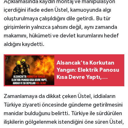
Açıklamasında kaydın montaj ve manipülasyon
içerdiğini ifade eden Üstel, kamuoyunda algı
oluşturulmaya çalışıldığını dile getirdi. Bu tür
girişimlerin yalnızca şahsını değil, aynı zamanda
makamını, hükümeti ve devlet kurumlarını hedef
aldığını kaydetti.
Alsancak'ta Korkutan
Yangın: Elektrik Panosu
Kısa Devre Yaptı,
Ambar ve Su Depoları
Kül Oldu!
Zamanlamaya da dikkat çeken Üstel, iddiaların
Türkiye ziyareti öncesinde gündeme getirilmesini
manidar bulduğunu belirtti. Türkiye ile sürdürülen
ilişkilerin gölgelenmek istendiğini öne süren Üstel,