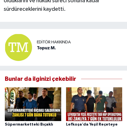
olduklarını ve hukuki süreci sonuna kadar
sürdüreceklerini kaydetti.
EDITÖR HAKKINDA
Topuz M.
Bunlar da ilginizi çekebilir
Süpermarketteki Bıçaklı
Lefkoşa’da Yeşil Reçeteye