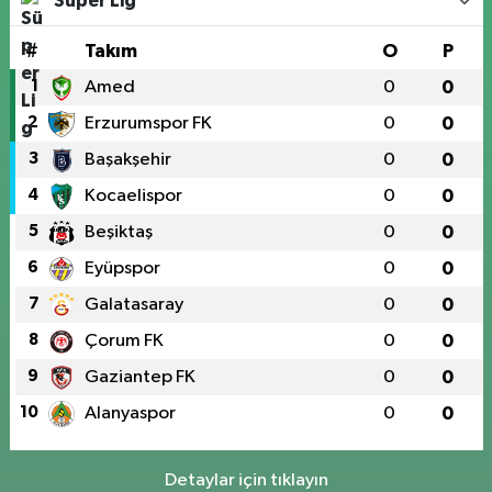
Süper Lig
#
Takım
O
P
1
Amed
0
0
2
Erzurumspor FK
0
0
3
Başakşehir
0
0
4
Kocaelispor
0
0
5
Beşiktaş
0
0
6
Eyüpspor
0
0
7
Galatasaray
0
0
8
Çorum FK
0
0
9
Gaziantep FK
0
0
10
Alanyaspor
0
0
Detaylar için tıklayın