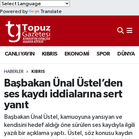
Powered by
Translate
KIBRIS
Lefkoşa Nöbetçi Eczaneler
DÜNYA
Lefkoşa Hava Durumu
CANLI YAYIN
KIBRIS
EKONOMİ
SPOR
DÜNYA
EKONOMİ
Lefkoşa Trafik Yoğunluk Haritası
MAGAZİN
Süper Lig Puan Durumu ve Fikstür
HABERLER
KIBRIS
Başbakan Ünal Üstel’den
SAĞLIK
Tüm Manşetler
ses kaydı iddialarına sert
yanıt
SPOR
Son Dakika Haberleri
Başbakan Ünal Üstel, kamuoyuna yansıyan ve
TEKNOLOJİ
Haber Arşivi
kendisini hedef aldığı öne sürülen ses kaydıyla ilgili
yazılı bir açıklama yaptı. Üstel, söz konusu kaydın
TÜRKİYE