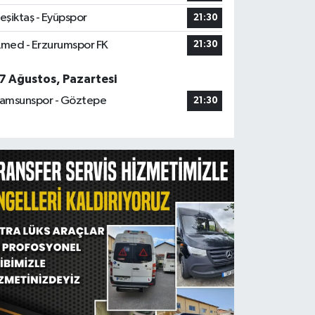
eşiktaş - Eyüpspor
21:30
med - Erzurumspor FK
21:30
7 Ağustos, Pazartesi
amsunspor - Göztepe
21:30