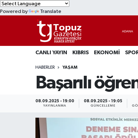
Powered by
Translate
KIBRIS
Lefkoşa Nöbetçi Eczaneler
DÜNYA
Lefkoşa Hava Durumu
CANLI YAYIN
KIBRIS
EKONOMİ
SPO
EKONOMİ
Lefkoşa Trafik Yoğunluk Haritası
HABERLER
YAŞAM
MAGAZİN
Süper Lig Puan Durumu ve Fikstür
Başarılı öğre
SAĞLIK
Tüm Manşetler
SPOR
Son Dakika Haberleri
08.09.2025 - 19:00
08.09.2025 - 19:05
YAYINLANMA
GÜNCELLEME
GÖ
TEKNOLOJİ
Haber Arşivi
TÜRKİYE