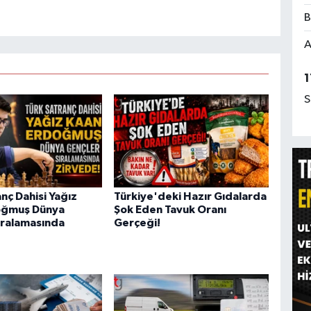
B
A
1
S
nç Dahisi Yağız
Türkiye'deki Hazır Gıdalarda
oğmuş Dünya
Şok Eden Tavuk Oranı
ıralamasında
Gerçeği!