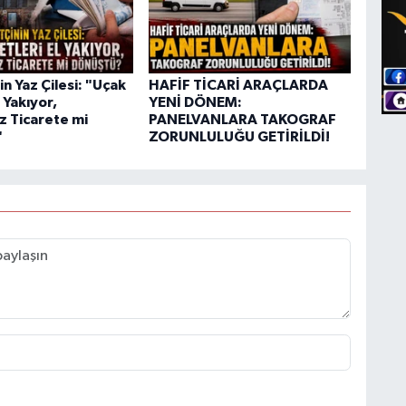
n Yaz Çilesi: "Uçak
HAFİF TİCARİ ARAÇLARDA
l Yakıyor,
YENİ DÖNEM:
z Ticarete mi
PANELVANLARA TAKOGRAF
"
ZORUNLULUĞU GETİRİLDİ!