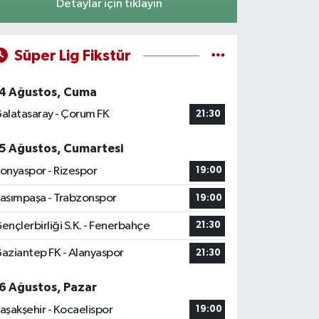
Detaylar için tıklayın
Süper Lig Fikstür
4 Ağustos, Cuma
alatasaray - Çorum FK
21:30
5 Ağustos, Cumartesi
onyaspor - Rizespor
19:00
asımpaşa - Trabzonspor
19:00
ençlerbirliği S.K. - Fenerbahçe
21:30
aziantep FK - Alanyaspor
21:30
6 Ağustos, Pazar
aşakşehir - Kocaelispor
19:00