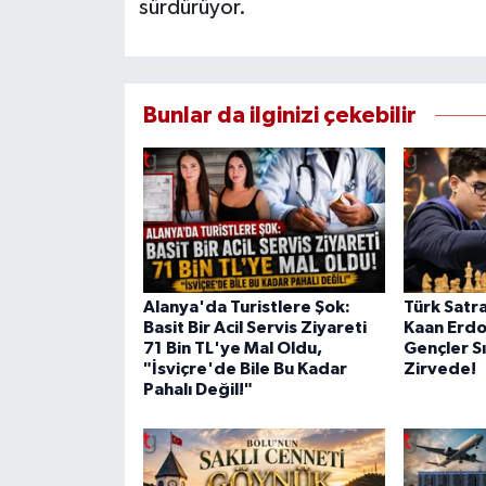
sürdürüyor.
Bunlar da ilginizi çekebilir
Alanya'da Turistlere Şok:
Türk Satra
Basit Bir Acil Servis Ziyareti
Kaan Erd
71 Bin TL'ye Mal Oldu,
Gençler S
"İsviçre'de Bile Bu Kadar
Zirvede!
Pahalı Değil!"