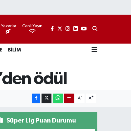
Yazarlar
Canlı Yayın
E
BİLİM
r’den ödül
-
+
A
A
Süper Lig Puan Durumu