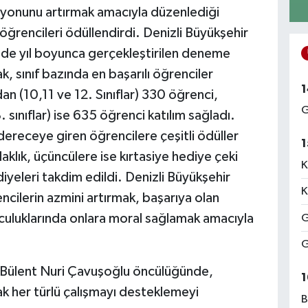
yonunu artırmak amacıyla düzenlediği
ğrencileri ödüllendirdi. Denizli Büyükşehir
’nde yıl boyunca gerçekleştirilen deneme
ak, sınıf bazında en başarılı öğrenciler
1
n (10,11 ve 12. Sınıflar) 330 öğrenci,
G
ınıflar) ise 635 öğrenci katılım sağladı.
ereceye giren öğrencilere çeşitli ödüller
1
kulaklık, üçüncülere ise kırtasiye hediye çeki
K
eleri takdim edildi. Denizli Büyükşehir
K
encilerin azmini artırmak, başarıya olan
lculuklarında onlara moral sağlamak amacıyla
G
G
n Bülent Nuri Çavuşoğlu öncülüğünde,
1
ak her türlü çalışmayı desteklemeyi
B