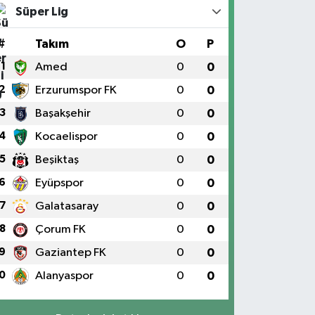
Süper Lig
#
Takım
O
P
1
Amed
0
0
2
Erzurumspor FK
0
0
3
Başakşehir
0
0
4
Kocaelispor
0
0
5
Beşiktaş
0
0
6
Eyüpspor
0
0
7
Galatasaray
0
0
8
Çorum FK
0
0
9
Gaziantep FK
0
0
0
Alanyaspor
0
0