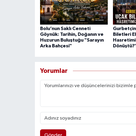
Bolu’nun Saklı Cenneti
Gurbetçini
Göynük: Tarihin, Doğanın ve
Biletleri E
Huzurun Buluştuğu "Sarayın
Hasretimi
Arka Bahçesi"
Dönüştü?
Yorumlar
Gönder