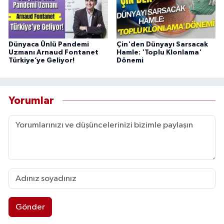
Dünyaca Ünlü Pandemi
Çin'den Dünyayı Sarsacak
Uzmanı Arnaud Fontanet
Hamle: 'Toplu Klonlama'
Türkiye’ye Geliyor!
Dönemi
Yorumlar
Gönder