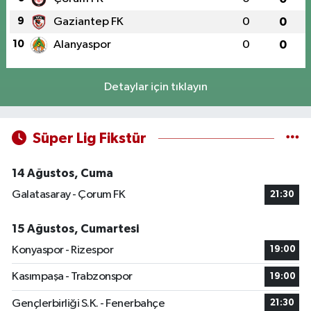
9
Gaziantep FK
0
0
10
Alanyaspor
0
0
Detaylar için tıklayın
Süper Lig Fikstür
14 Ağustos, Cuma
Galatasaray - Çorum FK
21:30
15 Ağustos, Cumartesi
Konyaspor - Rizespor
19:00
Kasımpaşa - Trabzonspor
19:00
Gençlerbirliği S.K. - Fenerbahçe
21:30