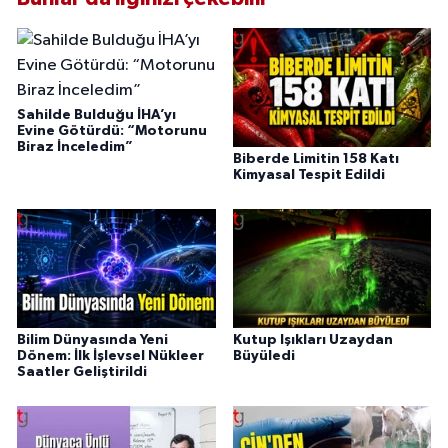
Sahilde Bulduğu İHA’yı
Evine Götürdü: “Motorunu
Biraz İnceledim”
Biberde Limitin 158 Katı
Kimyasal Tespit Edildi
Bilim Dünyasında Yeni
Kutup Işıkları Uzaydan
Dönem: İlk İşlevsel Nükleer
Büyüledi
Saatler Geliştirildi