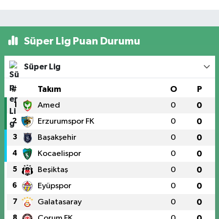
Süper Lig Puan Durumu
Süper Lig
#
Takım
O
P
1
Amed
0
0
2
Erzurumspor FK
0
0
3
Başakşehir
0
0
4
Kocaelispor
0
0
5
Beşiktaş
0
0
6
Eyüpspor
0
0
7
Galatasaray
0
0
8
Çorum FK
0
0