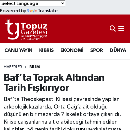
Powered by
Translate
KIBRIS
Lefkoşa Nöbetçi Eczaneler
DÜNYA
Lefkoşa Hava Durumu
CANLI YAYIN
KIBRIS
EKONOMİ
SPOR
DÜNYA
EKONOMİ
Lefkoşa Trafik Yoğunluk Haritası
MAGAZİN
Süper Lig Puan Durumu ve Fikstür
HABERLER
BİLİM
Baf’ta Toprak Altından
SAĞLIK
Tüm Manşetler
Tarih Fışkırıyor
SPOR
Son Dakika Haberleri
Baf’ta Theoskepasti Kilisesi çevresinde yapılan
arkeolojik kazılarda, Orta Çağ’a ait olduğu
TEKNOLOJİ
Haber Arşivi
düşünülen bir mezarda 7 iskelet ortaya çıkarıldı.
Kilise çalışanlarına ait olabileceği tahmin edilen
TÜRKİYE
kalıntılar, bölgenin tarihi dokusunu aydınlatmaya