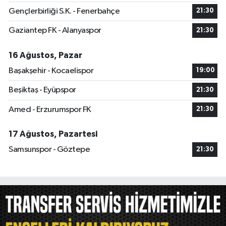
Gençlerbirliği S.K. - Fenerbahçe
21:30
Gaziantep FK - Alanyaspor
21:30
16 Ağustos, Pazar
Başakşehir - Kocaelispor
19:00
Beşiktaş - Eyüpspor
21:30
Amed - Erzurumspor FK
21:30
17 Ağustos, Pazartesi
Samsunspor - Göztepe
21:30