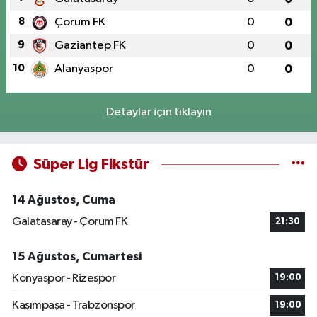
8
Çorum FK
0
0
9
Gaziantep FK
0
0
10
Alanyaspor
0
0
Detaylar için tıklayın
Süper Lig Fikstür
14 Ağustos, Cuma
Galatasaray - Çorum FK
21:30
15 Ağustos, Cumartesi
Konyaspor - Rizespor
19:00
Kasımpaşa - Trabzonspor
19:00