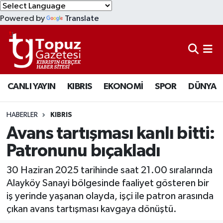
Powered by
Translate
KIBRIS
Lefkoşa Nöbetçi Eczaneler
DÜNYA
Lefkoşa Hava Durumu
CANLI YAYIN
KIBRIS
EKONOMİ
SPOR
DÜNYA
EKONOMİ
Lefkoşa Trafik Yoğunluk Haritası
MAGAZİN
Süper Lig Puan Durumu ve Fikstür
HABERLER
KIBRIS
Avans tartışması kanlı bitti:
SAĞLIK
Tüm Manşetler
Patronunu bıçakladı
SPOR
Son Dakika Haberleri
30 Haziran 2025 tarihinde saat 21.00 sıralarında
Alayköy Sanayi bölgesinde faaliyet gösteren bir
TEKNOLOJİ
Haber Arşivi
iş yerinde yaşanan olayda, işçi ile patron arasında
çıkan avans tartışması kavgaya dönüştü.
TÜRKİYE