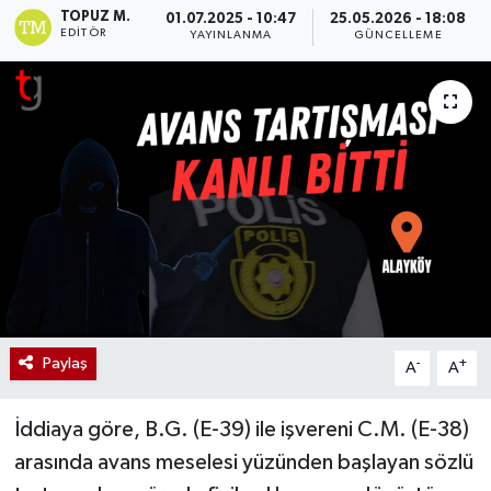
TOPUZ M.
01.07.2025 - 10:47
25.05.2026 - 18:08
EDITÖR
YAYINLANMA
GÜNCELLEME
Paylaş
-
+
A
A
İddiaya göre, B.G. (E-39) ile işvereni C.M. (E-38)
arasında avans meselesi yüzünden başlayan sözlü