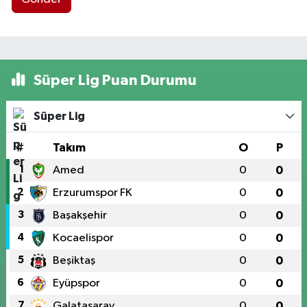
Süper Lig Puan Durumu
Süper Lig
#
Takım
O
P
1
Amed
0
0
2
Erzurumspor FK
0
0
3
Başakşehir
0
0
4
Kocaelispor
0
0
5
Beşiktaş
0
0
6
Eyüpspor
0
0
7
Galatasaray
0
0