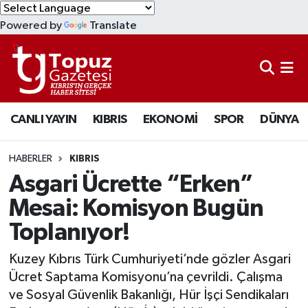
Powered by
Translate
KIBRIS
Lefkoşa Nöbetçi Eczaneler
DÜNYA
Lefkoşa Hava Durumu
CANLI YAYIN
KIBRIS
EKONOMİ
SPOR
DÜNYA
EKONOMİ
Lefkoşa Trafik Yoğunluk Haritası
MAGAZİN
Süper Lig Puan Durumu ve Fikstür
HABERLER
KIBRIS
Asgari Ücrette “Erken”
SAĞLIK
Tüm Manşetler
Mesai: Komisyon Bugün
Toplanıyor!
SPOR
Son Dakika Haberleri
Kuzey Kıbrıs Türk Cumhuriyeti’nde gözler Asgari
TEKNOLOJİ
Haber Arşivi
Ücret Saptama Komisyonu’na çevrildi. Çalışma
ve Sosyal Güvenlik Bakanlığı, Hür İşçi Sendikaları
TÜRKİYE