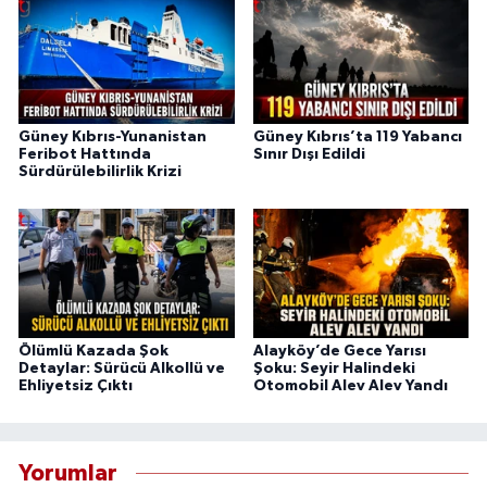
Güney Kıbrıs-Yunanistan
Güney Kıbrıs’ta 119 Yabancı
Feribot Hattında
Sınır Dışı Edildi
Sürdürülebilirlik Krizi
Ölümlü Kazada Şok
Alayköy’de Gece Yarısı
Detaylar: Sürücü Alkollü ve
Şoku: Seyir Halindeki
Ehliyetsiz Çıktı
Otomobil Alev Alev Yandı
Yorumlar