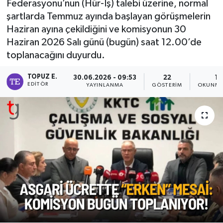
Federasyonu’nun (Hür-İş) talebi üzerine, normal
şartlarda Temmuz ayında başlayan görüşmelerin
Haziran ayına çekildiğini ve komisyonun 30
Haziran 2026 Salı günü (bugün) saat 12.00’de
toplanacağını duyurdu.
TOPUZ E.
30.06.2026 - 09:53
22
1 
EDITÖR
YAYINLANMA
GÖSTERIM
OKUNMA