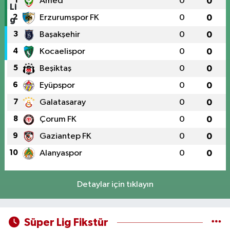
1
Amed
0
0
2
Erzurumspor FK
0
0
3
Başakşehir
0
0
4
Kocaelispor
0
0
5
Beşiktaş
0
0
6
Eyüpspor
0
0
7
Galatasaray
0
0
8
Çorum FK
0
0
9
Gaziantep FK
0
0
10
Alanyaspor
0
0
Detaylar için tıklayın
Süper Lig Fikstür