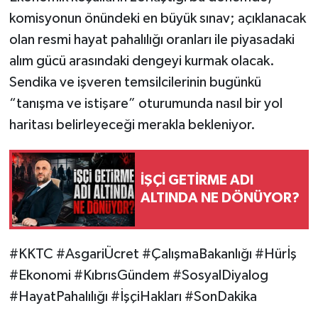
komisyonun önündeki en büyük sınav; açıklanacak
olan resmi hayat pahalılığı oranları ile piyasadaki
alım gücü arasındaki dengeyi kurmak olacak.
Sendika ve işveren temsilcilerinin bugünkü
“tanışma ve istişare” oturumunda nasıl bir yol
haritası belirleyeceği merakla bekleniyor.
İŞÇİ GETİRME ADI
ALTINDA NE DÖNÜYOR?
#KKTC #AsgariÜcret #ÇalışmaBakanlığı #Hürİş
#Ekonomi #KıbrısGündem #SosyalDiyalog
#HayatPahalılığı #İşçiHakları #SonDakika