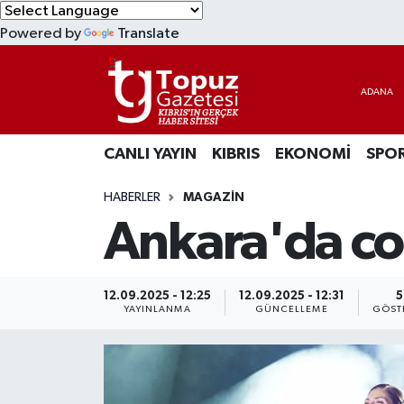
Powered by
Translate
KIBRIS
Lefkoşa Nöbetçi Eczaneler
DÜNYA
Lefkoşa Hava Durumu
CANLI YAYIN
KIBRIS
EKONOMİ
SPO
EKONOMİ
Lefkoşa Trafik Yoğunluk Haritası
HABERLER
MAGAZİN
MAGAZİN
Süper Lig Puan Durumu ve Fikstür
Ankara'da coş
SAĞLIK
Tüm Manşetler
SPOR
Son Dakika Haberleri
12.09.2025 - 12:25
12.09.2025 - 12:31
5
YAYINLANMA
GÜNCELLEME
GÖST
TEKNOLOJİ
Haber Arşivi
TÜRKİYE