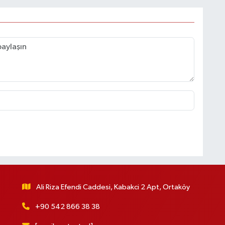
Ali Riza Efendi Caddesi, Kabakci 2 Apt, Ortaköy
+90 542 866 38 38