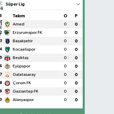
Süper Lig
#
Takım
O
P
1
Amed
0
0
2
Erzurumspor FK
0
0
3
Başakşehir
0
0
4
Kocaelispor
0
0
5
Beşiktaş
0
0
6
Eyüpspor
0
0
7
Galatasaray
0
0
8
Çorum FK
0
0
9
Gaziantep FK
0
0
0
Alanyaspor
0
0