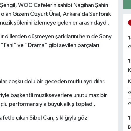
 Şengil, WOC Cafelerin sahibi Nagihan Şahin
ci olan Gizem Özyurt Ünal, Ankara’da Senfonik
üzik şölenini izlemeye gelenler arasındaydı.
ır dillerden düşmeyen şarkılarını hem de Sony
1
“Fani” ve “Drama” gibi sevilen parçaları
G
1
K
lar coşku dolu bir geceden mutlu ayrıldılar.
K
G
yle başkentli müzikseverlere unutulmaz bir
üçlü performansıyla büyük alkış topladı.
G
fetle çıkan Sibel Can, şıklığıyla göz
1
B