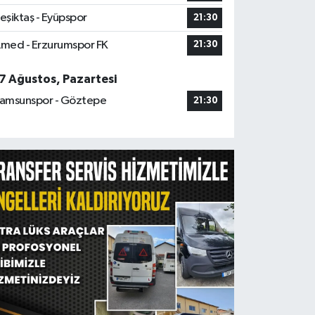
eşiktaş - Eyüpspor
21:30
med - Erzurumspor FK
21:30
7 Ağustos, Pazartesi
amsunspor - Göztepe
21:30