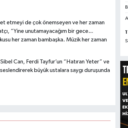
B
A
ohbet etmeyi de çok önemseyen ve her zaman
sanatçı, “Yine unutamayacağım bir gece…
1
 coşkusu her zaman bambaşka. Müzik her zaman
S
Sibel Can, Ferdi Tayfur’un “Hatıran Yeter” ve
 seslendirerek büyük ustalara saygı duruşunda