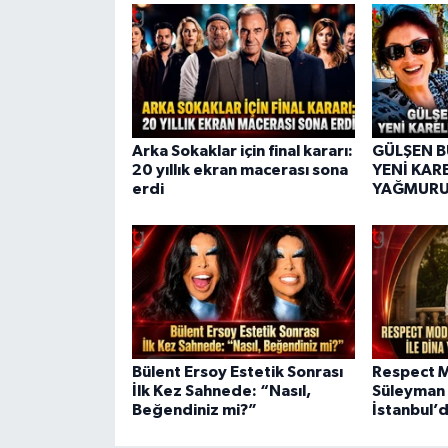
Arka Sokaklar için final kararı:
GÜLŞEN 
20 yıllık ekran macerası sona
YENİ KAR
erdi
YAĞMUR
Bülent Ersoy Estetik Sonrası
Respect M
İlk Kez Sahnede: “Nasıl,
Süleyman Y
Beğendiniz mi?”
İstanbul’