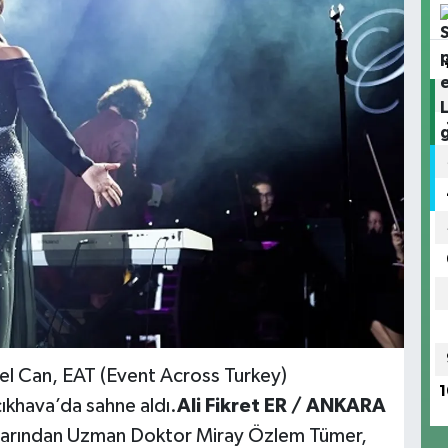
bel Can, EAT (Event Across Turkey)
1
khava’da sahne aldı.
Ali Fikret ER / ANKARA
larından Uzman Doktor Miray Özlem Tümer,