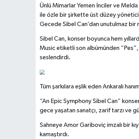
Ünlü Mimarlar Yemen İnciler ve Melda
ile özle bir şirkette üst düzey yöneti
Gecede Sibel Can’dan unutulmaz bir m
Sibel Can, konser boyunca hem yıllard
Music etiketli son albümünden “Pes”, 
seslendirdi.
Tüm şarkılara eşlik eden Ankaralı hanım
“An Epic Symphony Sibel Can” konseri
gece yaşatan sanatçı, zarif tarzı ve g
Sahneye Amor Gariboviç imzalı bir kıya
kamaştırdı.