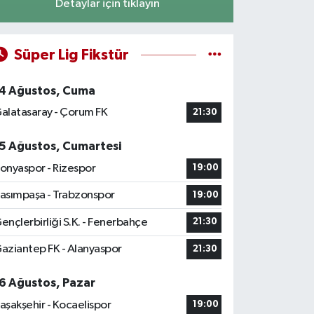
Detaylar için tıklayın
Süper Lig Fikstür
4 Ağustos, Cuma
alatasaray - Çorum FK
21:30
5 Ağustos, Cumartesi
onyaspor - Rizespor
19:00
asımpaşa - Trabzonspor
19:00
ençlerbirliği S.K. - Fenerbahçe
21:30
aziantep FK - Alanyaspor
21:30
6 Ağustos, Pazar
aşakşehir - Kocaelispor
19:00