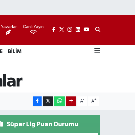
Yazarlar
Canlı Yayın
E
BİLİM
lar
-
+
A
A
Süper Lig Puan Durumu