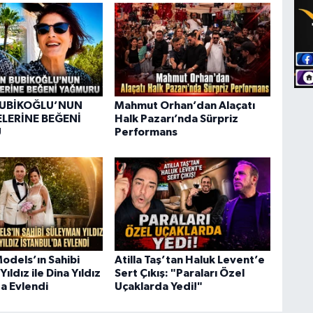
BUBİKOĞLU’NUN
Mahmut Orhan’dan Alaçatı
ELERİNE BEĞENİ
Halk Pazarı’nda Sürpriz
U
Performans
odels’ın Sahibi
Atilla Taş’tan Haluk Levent’e
ıldız ile Dina Yıldız
Sert Çıkış: "Paraları Özel
da Evlendi
Uçaklarda Yedi!"