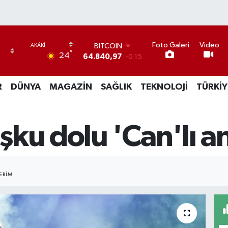
Foto Galeri
Video
DOLAR
°
24
47,7436
0.18
EURO
55,2510
0.32
R
DÜNYA
MAGAZİN
SAĞLIK
TEKNOLOJİ
TÜRKİY
STERLİN
64,4811
0.38
GRAM ALTIN
6660.55
0
ku dolu 'Can'lı an
BİST100
13.779
-14
BITCOIN
64.840,97
-0.15
ERIM