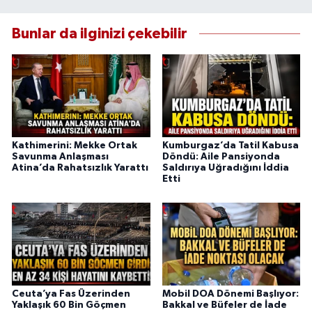
Bunlar da ilginizi çekebilir
Kathimerini: Mekke Ortak
Kumburgaz’da Tatil Kabusa
Savunma Anlaşması
Döndü: Aile Pansiyonda
Atina’da Rahatsızlık Yarattı
Saldırıya Uğradığını İddia
Etti
Ceuta’ya Fas Üzerinden
Mobil DOA Dönemi Başlıyor:
Yaklaşık 60 Bin Göçmen
Bakkal ve Büfeler de İade