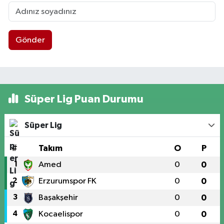
Gönder
Süper Lig Puan Durumu
Süper Lig
#
Takım
O
P
1
Amed
0
0
2
Erzurumspor FK
0
0
3
Başakşehir
0
0
4
Kocaelispor
0
0