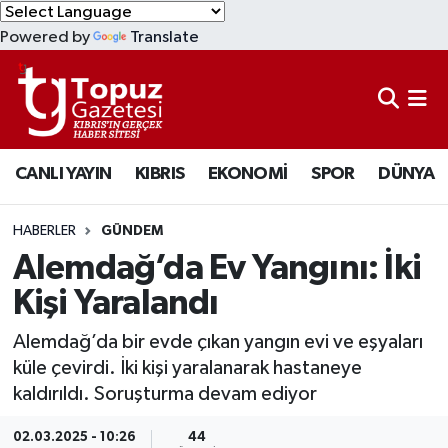
Powered by
Translate
KIBRIS
Lefkoşa Nöbetçi Eczaneler
DÜNYA
Lefkoşa Hava Durumu
CANLI YAYIN
KIBRIS
EKONOMİ
SPOR
DÜNYA
EKONOMİ
Lefkoşa Trafik Yoğunluk Haritası
MAGAZİN
Süper Lig Puan Durumu ve Fikstür
HABERLER
GÜNDEM
Alemdağ’da Ev Yangını: İki
SAĞLIK
Tüm Manşetler
Kişi Yaralandı
SPOR
Son Dakika Haberleri
Alemdağ’da bir evde çıkan yangın evi ve eşyaları
küle çevirdi. İki kişi yaralanarak hastaneye
TEKNOLOJİ
Haber Arşivi
kaldırıldı. Soruşturma devam ediyor
TÜRKİYE
02.03.2025 - 10:26
44