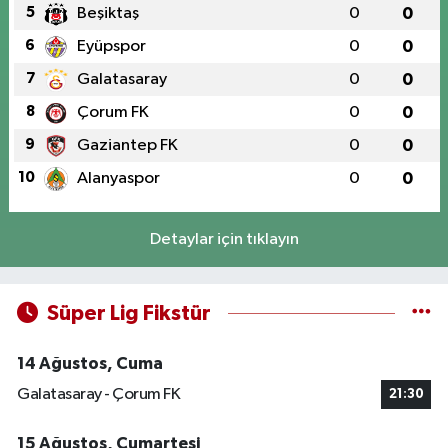
5
Beşiktaş
0
0
6
Eyüpspor
0
0
7
Galatasaray
0
0
8
Çorum FK
0
0
9
Gaziantep FK
0
0
10
Alanyaspor
0
0
Detaylar için tıklayın
Süper Lig Fikstür
14 Ağustos, Cuma
Galatasaray - Çorum FK
21:30
15 Ağustos, Cumartesi