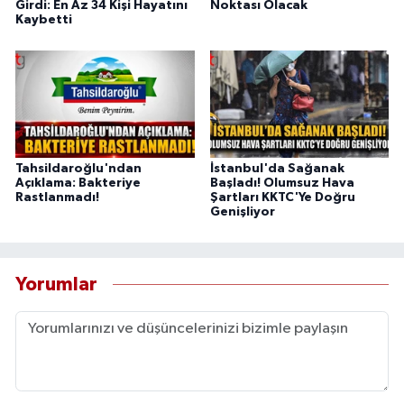
Girdi: En Az 34 Kişi Hayatını
Noktası Olacak
Kaybetti
Tahsildaroğlu'ndan
İstanbul'da Sağanak
Açıklama: Bakteriye
Başladı! Olumsuz Hava
Rastlanmadı!
Şartları KKTC'Ye Doğru
Genişliyor
Yorumlar