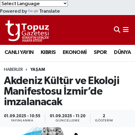
Powered by
Translate
KIBRIS
Lefkoşa Nöbetçi Eczaneler
DÜNYA
Lefkoşa Hava Durumu
CANLI YAYIN
KIBRIS
EKONOMİ
SPOR
DÜNYA
EKONOMİ
Lefkoşa Trafik Yoğunluk Haritası
MAGAZİN
Süper Lig Puan Durumu ve Fikstür
HABERLER
YAŞAM
Akdeniz Kültür ve Ekoloji
SAĞLIK
Tüm Manşetler
Manifestosu İzmir’de
imzalanacak
SPOR
Son Dakika Haberleri
TEKNOLOJİ
Haber Arşivi
01.09.2025 - 10:55
01.09.2025 - 11:20
2
YAYINLANMA
GÜNCELLEME
GÖSTERIM
TÜRKİYE