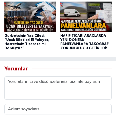
Gurbetçinin Yaz Çilesi:
HAFİF TİCARİ ARAÇLARDA
"Uçak Biletleri El Yakıyor,
YENİ DÖNEM:
Hasretimiz Ticarete mi
PANELVANLARA TAKOGRAF
Dönüştü?"
ZORUNLULUĞU GETİRİLDİ!
Yorumlar