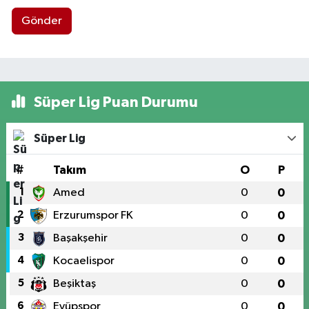
Gönder
Süper Lig Puan Durumu
Süper Lig
#
Takım
O
P
1
Amed
0
0
2
Erzurumspor FK
0
0
3
Başakşehir
0
0
4
Kocaelispor
0
0
5
Beşiktaş
0
0
6
Eyüpspor
0
0