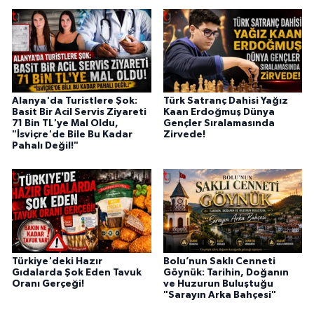
Alanya'da Turistlere Şok:
Türk Satranç Dahisi Yağız
Basit Bir Acil Servis Ziyareti
Kaan Erdoğmuş Dünya
71 Bin TL'ye Mal Oldu,
Gençler Sıralamasında
"İsviçre'de Bile Bu Kadar
Zirvede!
Pahalı Değil!"
Türkiye'deki Hazır
Bolu’nun Saklı Cenneti
Gıdalarda Şok Eden Tavuk
Göynük: Tarihin, Doğanın
Oranı Gerçeği!
ve Huzurun Buluştuğu
"Sarayın Arka Bahçesi"