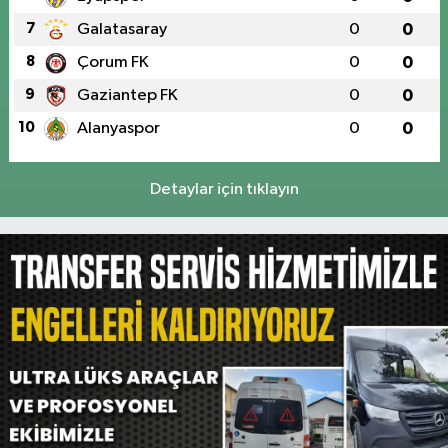
7
Galatasaray
0
0
8
Çorum FK
0
0
9
Gaziantep FK
0
0
10
Alanyaspor
0
0
Detaylar için tıklayın