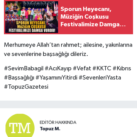
Sporun Heyecanı,
Müziğin Coşkusu
Festivalimize Damga
Vurdu!
Merhumeye Allah’tan rahmet; ailesine, yakınlarına
ve sevenlerine başsağlığı dileriz.
#SevimBabagil #AcıKayıp #Vefat #KKTC #Kıbrıs
#Başsağlığı #YaşamınıYitirdi #SevenleriYasta
#TopuzGazetesi
EDITÖR HAKKINDA
Topuz M.