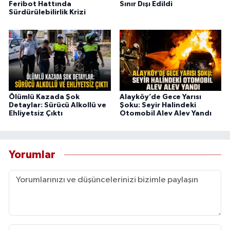
Feribot Hattında
Sınır Dışı Edildi
Sürdürülebilirlik Krizi
Ölümlü Kazada Şok
Alayköy’de Gece Yarısı
Detaylar: Sürücü Alkollü ve
Şoku: Seyir Halindeki
Ehliyetsiz Çıktı
Otomobil Alev Alev Yandı
Yorumlar