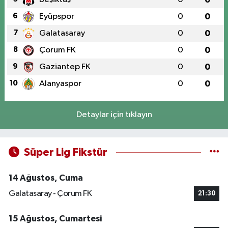
6
Eyüpspor
0
0
7
Galatasaray
0
0
8
Çorum FK
0
0
9
Gaziantep FK
0
0
10
Alanyaspor
0
0
Detaylar için tıklayın
Süper Lig Fikstür
14 Ağustos, Cuma
Galatasaray - Çorum FK
21:30
15 Ağustos, Cumartesi