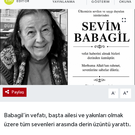
EDITÖR
YAYINLANMA
GÖSTERIM
OKUNMA 
Paylaş
-
+
A
A
Babagil’in vefatı, başta ailesi ve yakınları olmak
üzere tüm sevenleri arasında derin üzüntü yarattı.