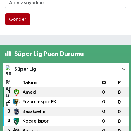
Gönder
Süper Lig Puan Durumu
Süper Lig
#
Takım
O
P
1
Amed
0
0
2
Erzurumspor FK
0
0
3
Başakşehir
0
0
4
Kocaelispor
0
0
5
Beşiktaş
0
0