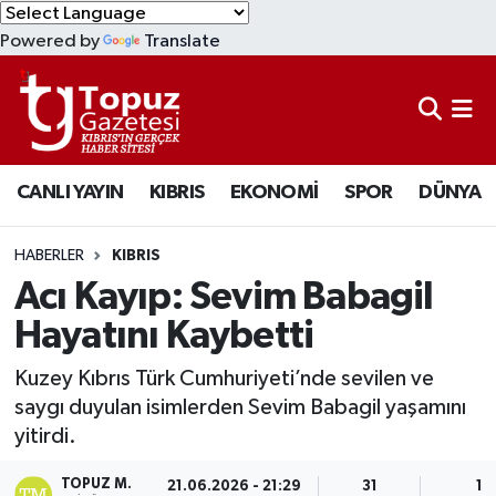
Powered by
Translate
KIBRIS
Lefkoşa Nöbetçi Eczaneler
DÜNYA
Lefkoşa Hava Durumu
CANLI YAYIN
KIBRIS
EKONOMİ
SPOR
DÜNYA
EKONOMİ
Lefkoşa Trafik Yoğunluk Haritası
MAGAZİN
Süper Lig Puan Durumu ve Fikstür
HABERLER
KIBRIS
Acı Kayıp: Sevim Babagil
SAĞLIK
Tüm Manşetler
Hayatını Kaybetti
SPOR
Son Dakika Haberleri
Kuzey Kıbrıs Türk Cumhuriyeti’nde sevilen ve
saygı duyulan isimlerden Sevim Babagil yaşamını
TEKNOLOJİ
Haber Arşivi
yitirdi.
TÜRKİYE
TOPUZ M.
21.06.2026 - 21:29
31
1 