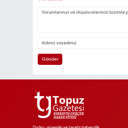
Gönder
Doğru, güvenilir ve tarafız habercilik