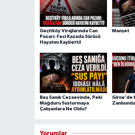
Geçitköy Virajlarında Can
Manşet
Pazarı: Feci Kazada Sürücü
Hayatını Kaybetti!
Beş Sanık Cezaevinde, Peki
Girne’de K
Mağduru Susturmaya
Zanlısında
Çalışanlara Ne Oldu?
Yorumlar