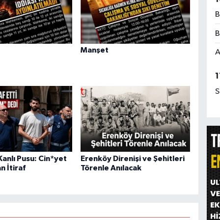
B
B
Manşet
A
1
S
anlı Pusu: Cin*yet
Erenköy Direnişi ve Şehitleri
n İtiraf
Törenle Anılacak