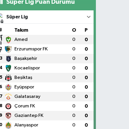
Süper Lig Puan Durumu
Süper Lig
#
Takım
O
P
1
Amed
0
0
2
Erzurumspor FK
0
0
3
Başakşehir
0
0
4
Kocaelispor
0
0
5
Beşiktaş
0
0
6
Eyüpspor
0
0
7
Galatasaray
0
0
8
Çorum FK
0
0
9
Gaziantep FK
0
0
0
Alanyaspor
0
0