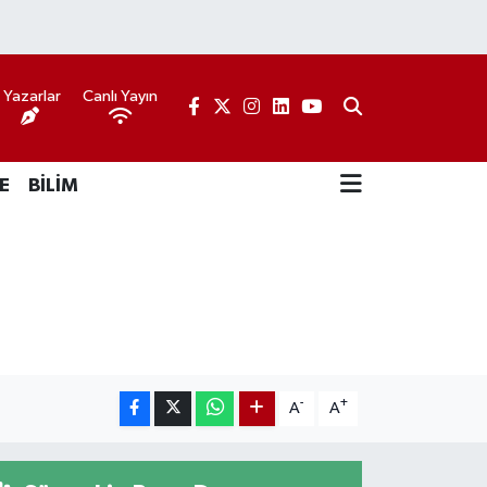
Yazarlar
Canlı Yayın
E
BİLİM
-
+
A
A