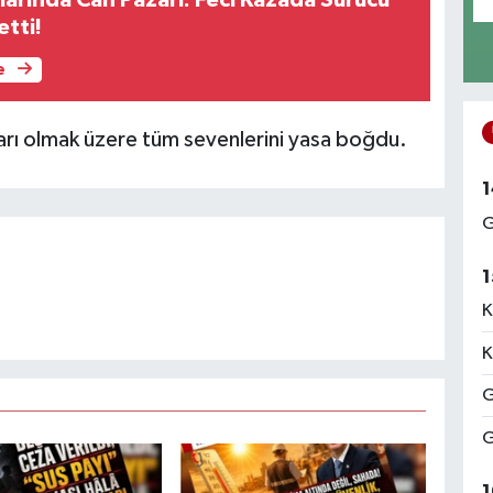
larında Can Pazarı: Feci Kazada Sürücü
etti!
e
ları olmak üzere tüm sevenlerini yasa boğdu.
1
G
1
K
K
G
G
1