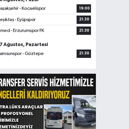
aşakşehir - Kocaelispor
19:00
eşiktaş - Eyüpspor
21:30
med - Erzurumspor FK
21:30
7 Ağustos, Pazartesi
amsunspor - Göztepe
21:30