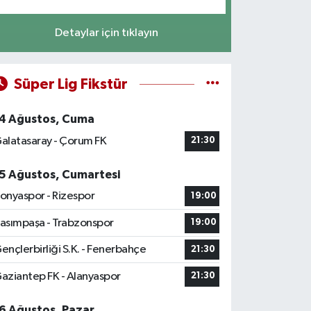
Detaylar için tıklayın
Süper Lig Fikstür
4 Ağustos, Cuma
alatasaray - Çorum FK
21:30
5 Ağustos, Cumartesi
onyaspor - Rizespor
19:00
asımpaşa - Trabzonspor
19:00
ençlerbirliği S.K. - Fenerbahçe
21:30
aziantep FK - Alanyaspor
21:30
6 Ağustos, Pazar