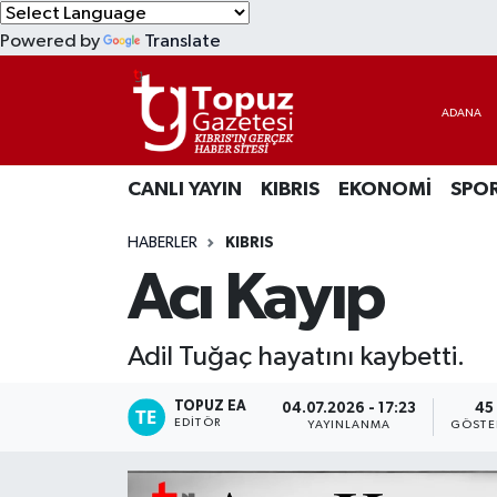
Powered by
Translate
KIBRIS
Lefkoşa Nöbetçi Eczaneler
DÜNYA
Lefkoşa Hava Durumu
CANLI YAYIN
KIBRIS
EKONOMİ
SPO
EKONOMİ
Lefkoşa Trafik Yoğunluk Haritası
HABERLER
KIBRIS
MAGAZİN
Süper Lig Puan Durumu ve Fikstür
Acı Kayıp
SAĞLIK
Tüm Manşetler
Adil Tuğaç hayatını kaybetti.
SPOR
Son Dakika Haberleri
TOPUZ EA
04.07.2026 - 17:23
45
TEKNOLOJİ
Haber Arşivi
EDITÖR
YAYINLANMA
GÖSTE
TÜRKİYE