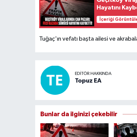
Geçitköy Viraj
Hayatını Kayb
İçeriği Görüntül
Tuğaç'ın vefatı başta ailesi ve akraba
EDITÖR HAKKINDA
Topuz EA
Bunlar da ilginizi çekebilir