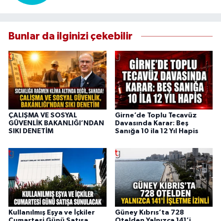
Bunlar da ilginizi çekebilir
ÇALIŞMA VE SOSYAL
Girne’de Toplu Tecavüz
GÜVENLİK BAKANLIĞI’NDAN
Davasında Karar: Beş
SIKI DENETİM
Sanığa 10 ila 12 Yıl Hapis
Kullanılmış Eşya ve İçkiler
Güney Kıbrıs’ta 728
Cumartesi Günü Satışa
Otelden Yalnızca 141’i