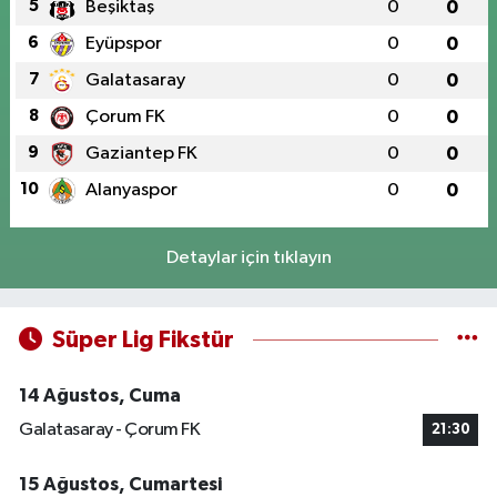
5
Beşiktaş
0
0
6
Eyüpspor
0
0
7
Galatasaray
0
0
8
Çorum FK
0
0
9
Gaziantep FK
0
0
10
Alanyaspor
0
0
Detaylar için tıklayın
Süper Lig Fikstür
14 Ağustos, Cuma
Galatasaray - Çorum FK
21:30
15 Ağustos, Cumartesi