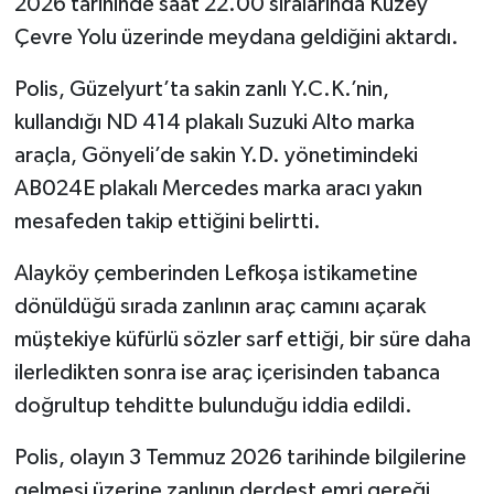
2026 tarihinde saat 22.00 sıralarında Kuzey
Çevre Yolu üzerinde meydana geldiğini aktardı.
Polis, Güzelyurt’ta sakin zanlı Y.C.K.’nin,
kullandığı ND 414 plakalı Suzuki Alto marka
araçla, Gönyeli’de sakin Y.D. yönetimindeki
AB024E plakalı Mercedes marka aracı yakın
mesafeden takip ettiğini belirtti.
Alayköy çemberinden Lefkoşa istikametine
dönüldüğü sırada zanlının araç camını açarak
müştekiye küfürlü sözler sarf ettiği, bir süre daha
ilerledikten sonra ise araç içerisinden tabanca
doğrultup tehditte bulunduğu iddia edildi.
Polis, olayın 3 Temmuz 2026 tarihinde bilgilerine
gelmesi üzerine zanlının derdest emri gereği