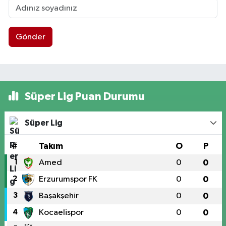
Gönder
Süper Lig Puan Durumu
Süper Lig
#
Takım
O
P
1
Amed
0
0
2
Erzurumspor FK
0
0
3
Başakşehir
0
0
4
Kocaelispor
0
0