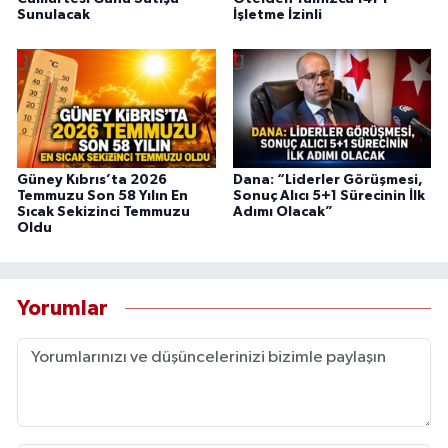
Sunulacak
İşletme İzinli
Güney Kıbrıs’ta 2026
Dana: “Liderler Görüşmesi,
Temmuzu Son 58 Yılın En
Sonuç Alıcı 5+1 Sürecinin İlk
Sıcak Sekizinci Temmuzu
Adımı Olacak”
Oldu
Yorumlar