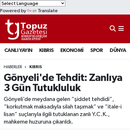
Powered by
Translate
KIBRIS
Lefkoşa Nöbetçi Eczaneler
DÜNYA
Lefkoşa Hava Durumu
CANLI YAYIN
KIBRIS
EKONOMİ
SPOR
DÜNYA
EKONOMİ
Lefkoşa Trafik Yoğunluk Haritası
MAGAZİN
Süper Lig Puan Durumu ve Fikstür
HABERLER
KIBRIS
Gönyeli'de Tehdit: Zanlıya
SAĞLIK
Tüm Manşetler
3 Gün Tutukluluk
SPOR
Son Dakika Haberleri
Gönyeli’de meydana gelen “şiddet tehdidi”,
“korkutmak maksadıyla silah taşımak” ve “itale-i
TEKNOLOJİ
Haber Arşivi
lisan” suçlarıyla ilgili tutuklanan zanlı Y.C.K.,
mahkeme huzuruna çıkarıldı.
TÜRKİYE