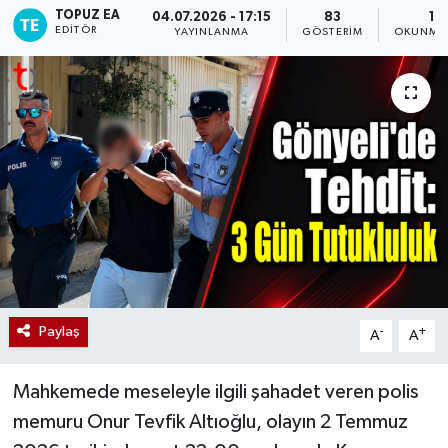
TOPUZ EA
04.07.2026 - 17:15
83
1 
EDITÖR
YAYINLANMA
GÖSTERIM
OKUNMA 
Paylaş
-
+
A
A
Mahkemede meseleyle ilgili şahadet veren polis
memuru Onur Tevfik Altıoğlu, olayın 2 Temmuz