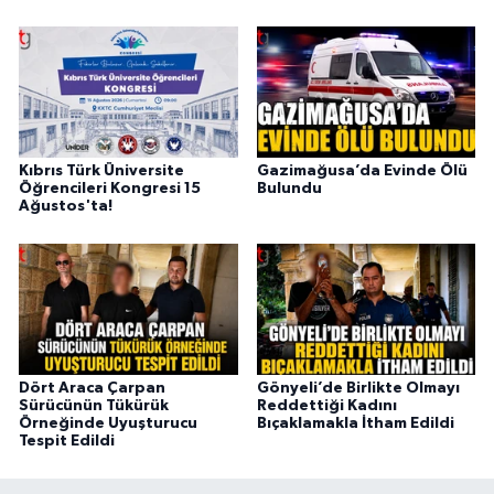
Kıbrıs Türk Üniversite
Gazimağusa’da Evinde Ölü
Öğrencileri Kongresi 15
Bulundu
Ağustos'ta!
Dört Araca Çarpan
Gönyeli’de Birlikte Olmayı
Sürücünün Tükürük
Reddettiği Kadını
Örneğinde Uyuşturucu
Bıçaklamakla İtham Edildi
Tespit Edildi