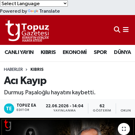
Powered by
Translate
KIBRIS
Lefkoşa Nöbetçi Eczaneler
DÜNYA
Lefkoşa Hava Durumu
CANLI YAYIN
KIBRIS
EKONOMİ
SPOR
DÜNYA
EKONOMİ
Lefkoşa Trafik Yoğunluk Haritası
MAGAZİN
Süper Lig Puan Durumu ve Fikstür
HABERLER
KIBRIS
Acı Kayıp
SAĞLIK
Tüm Manşetler
Durmuş Paşaloğlu hayatını kaybetti.
SPOR
Son Dakika Haberleri
TOPUZ EA
22.06.2026 - 14:04
62
1
EDITÖR
YAYINLANMA
GÖSTERIM
OKUNMA
TEKNOLOJİ
Haber Arşivi
TÜRKİYE