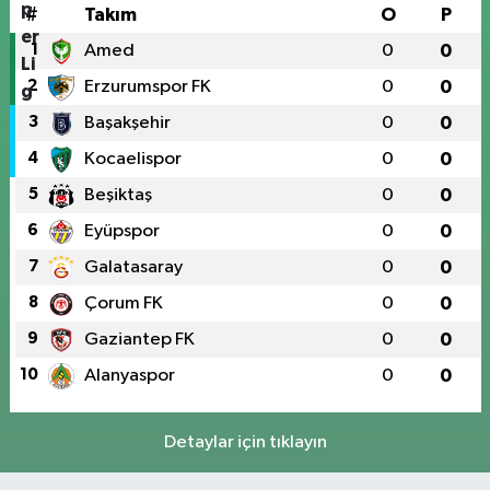
#
Takım
O
P
1
Amed
0
0
2
Erzurumspor FK
0
0
3
Başakşehir
0
0
4
Kocaelispor
0
0
5
Beşiktaş
0
0
6
Eyüpspor
0
0
7
Galatasaray
0
0
8
Çorum FK
0
0
9
Gaziantep FK
0
0
10
Alanyaspor
0
0
Detaylar için tıklayın