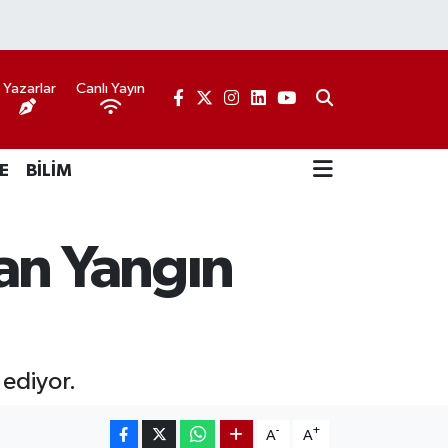
Yazarlar
Canlı Yayın
E
BİLİM
an Yangın
ediyor.
-
+
A
A