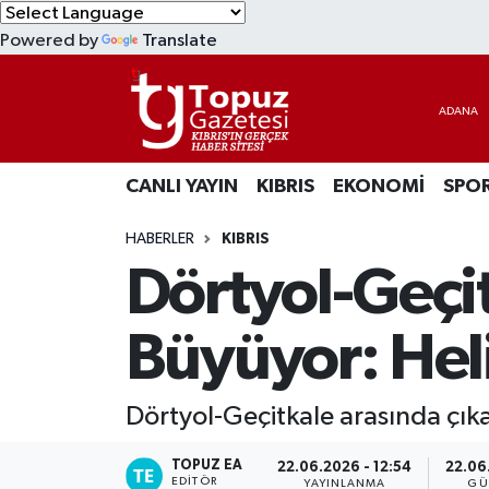
Powered by
Translate
KIBRIS
Lefkoşa Nöbetçi Eczaneler
DÜNYA
Lefkoşa Hava Durumu
CANLI YAYIN
KIBRIS
EKONOMİ
SPO
EKONOMİ
Lefkoşa Trafik Yoğunluk Haritası
HABERLER
KIBRIS
MAGAZİN
Süper Lig Puan Durumu ve Fikstür
Dörtyol-Geçi
SAĞLIK
Tüm Manşetler
Büyüyor: Hel
SPOR
Son Dakika Haberleri
Dörtyol-Geçitkale arasında çı
TEKNOLOJİ
Haber Arşivi
TOPUZ EA
22.06.2026 - 12:54
22.06
TÜRKİYE
EDITÖR
YAYINLANMA
GÜ