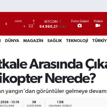
BITCOIN
Foto Galeri
Video
64.960,21
0.87
°
22
DOLAR
47,7436
0.18
EURO
R
DÜNYA
MAGAZİN
SAĞLIK
TEKNOLOJİ
TÜRKİY
55,2510
0.32
STERLİN
64,4811
0.38
GRAM ALTIN
tkale Arasında Çık
6648.99
2.59
BİST100
ikopter Nerede?
13.773
-19
kan yangın'dan görüntüler gelmeye devam 
.2026 - 13:16
38
1 DK
NCELLEME
GÖSTERIM
OKUNMA SÜRESI