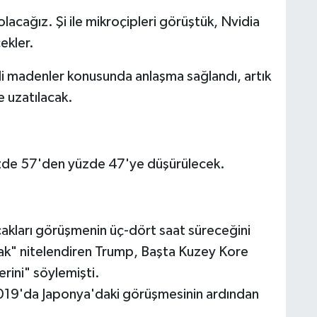
lacağız. Şi ile mikroçipleri görüştük, Nvidia
ekler.
 madenler konusunda anlaşma sağlandı, artık
e uzatılacak.
üzde 57'den yüzde 47'ye düşürülecek.
cakları görüşmenin üç-dört saat süreceğini
olarak" nitelendiren Trump, Başta Kuzey Kore
rini" söylemişti.
n 2019'da Japonya'daki görüşmesinin ardından