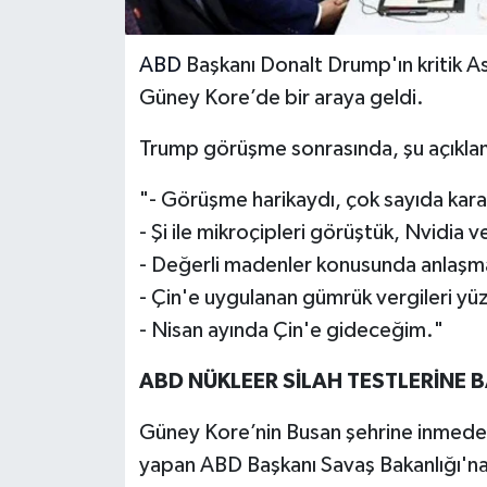
ABD
Başkanı Donalt Drump'ın kritik As
Güney Kore’de bir araya geldi.
Trump görüşme sonrasında, şu açıklam
"- Görüşme harikaydı, çok sayıda karar
- Şi ile mikroçipleri görüştük, Nvidia v
- Değerli madenler konusunda anlaşma
- Çin'e uygulanan gümrük vergileri y
- Nisan ayında Çin'e gideceğim."
ABD NÜKLEER SİLAH TESTLERİNE 
Güney Kore’nin Busan şehrine inmed
yapan ABD Başkanı Savaş Bakanlığı'na nü