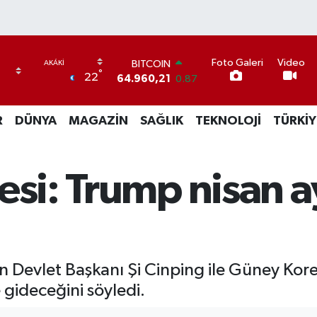
Foto Galeri
Video
DOLAR
°
22
47,7436
0.18
EURO
55,2510
0.32
R
DÜNYA
MAGAZİN
SAĞLIK
TEKNOLOJİ
TÜRKİY
STERLİN
64,4811
0.38
GRAM ALTIN
6648.99
2.59
esi: Trump nisan 
BİST100
13.779
-14
BITCOIN
64.960,21
0.87
 Devlet Başkanı Şi Cinping ile Güney Kore
 gideceğini söyledi.