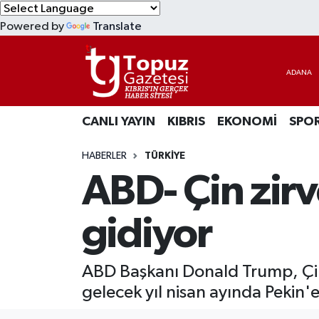
Powered by
Translate
KIBRIS
Lefkoşa Nöbetçi Eczaneler
DÜNYA
Lefkoşa Hava Durumu
CANLI YAYIN
KIBRIS
EKONOMİ
SPO
EKONOMİ
Lefkoşa Trafik Yoğunluk Haritası
HABERLER
TÜRKİYE
MAGAZİN
Süper Lig Puan Durumu ve Fikstür
ABD- Çin zirv
SAĞLIK
Tüm Manşetler
gidiyor
SPOR
Son Dakika Haberleri
ABD Başkanı Donald Trump, Çin
TEKNOLOJİ
Haber Arşivi
gelecek yıl nisan ayında Pekin'e
TÜRKİYE