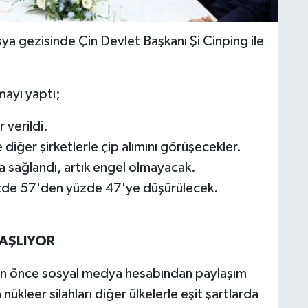
ya gezisinde Çin Devlet Başkanı Şi Cinping ile
ayı yaptı;
 verildi.
e diğer şirketlerle çip alımını görüşecekler.
 sağlandı, artık engel olmayacak.
üzde 57'den yüzde 47'ye düşürülecek.
BAŞLIYOR
en önce sosyal medya hesabından paylaşım
kleer silahları diğer ülkelerle eşit şartlarda