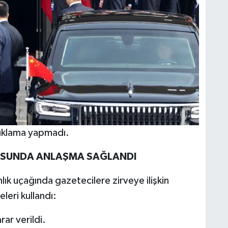
çıklama yapmadı.
USUNDA ANLAŞMA SAĞLANDI
ık uçağında gazetecilere zirveye ilişkin
leri kullandı:
rar verildi.