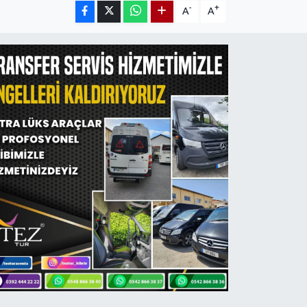
-
+
A
A