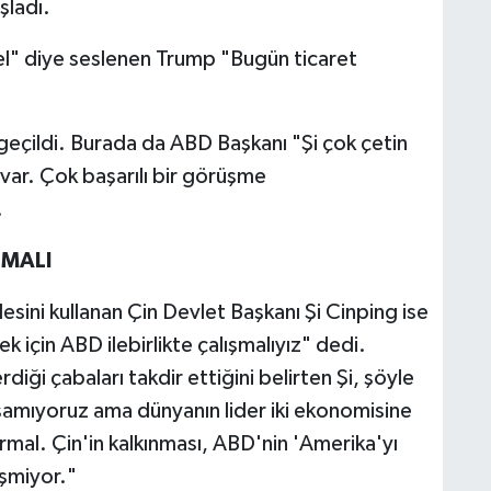
şladı.
el" diye seslenen Trump "Bugün ticaret
eçildi. Burada da ABD Başkanı "Şi çok çetin
z var. Çok başarılı bir görüşme
.
LMALI
esini kullanan Çin Devlet Başkanı Şi Cinping ise
mek için ABD ilebirlikte çalışmalıyız" dedi.
ği çabaları takdir ettiğini belirten Şi, şöyle
şamıyoruz ama dünyanın lider iki ekonomisine
 normal. Çin'in kalkınması, ABD'nin 'Amerika'yı
şmiyor."