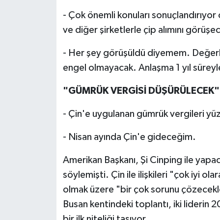
- Çok önemli konuları sonuçlandırıyor o
ve diğer şirketlerle çip alımını görüşec
- Her şey görüşüldü diyemem. Değerli
engel olmayacak. Anlaşma 1 yıl süreyl
"GÜMRÜK VERGİSİ DÜŞÜRÜLECEK"
- Çin'e uygulanan gümrük vergileri y
- Nisan ayında Çin'e gideceğim.
Amerikan Başkanı, Şi Cinping ile yapa
söylemişti. Çin ile ilişkileri "çok iyi 
olmak üzere "bir çok sorunu çözecekle
Busan kentindeki toplantı, iki lideri
bir ilk niteliği taşıyor.