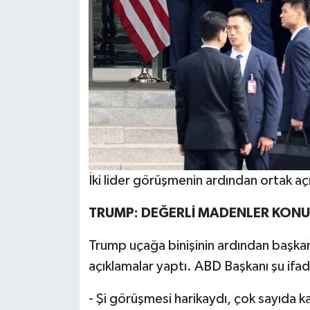
İki lider görüşmenin ardından ortak a
TRUMP: DEĞERLİ MADENLER KON
Trump uçağa binişinin ardından başkanl
açıklamalar yaptı.
ABD
Başkanı şu ifade
- Şi görüşmesi harikaydı, çok sayıda ka