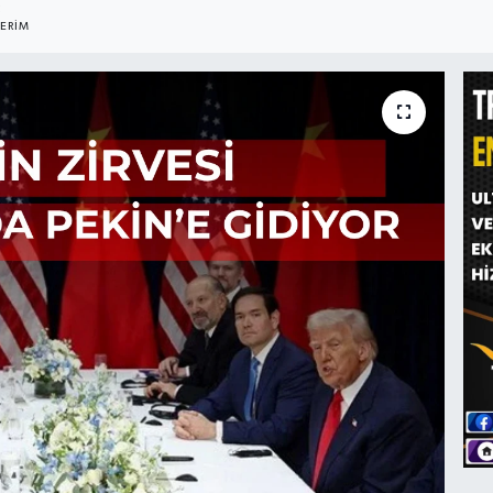
8
ERIM