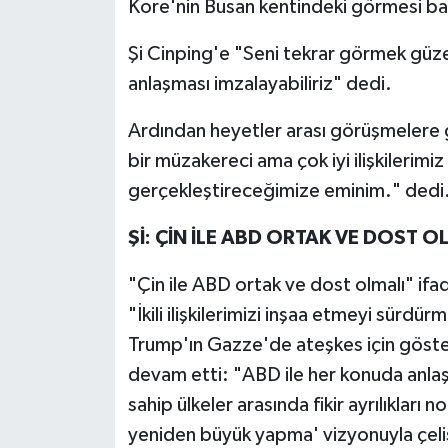
Kore'nin Busan kentindeki görmesi ba
Şi Cinping'e "Seni tekrar görmek güz
anlaşması imzalayabiliriz" dedi.
Ardından heyetler arası görüşmelere g
bir müzakereci ama çok iyi ilişkilerimi
gerçekleştireceğimize eminim." dedi
Şİ: ÇİN İLE ABD ORTAK VE DOST O
"Çin ile ABD ortak ve dost olmalı" ifad
"İkili ilişkilerimizi inşaa etmeyi sürdür
Trump'ın Gazze'de ateşkes için gösterdi
devam etti: "ABD ile her konuda anla
sahip ülkeler arasında fikir ayrılıkları
yeniden büyük yapma' vizyonuyla çeli