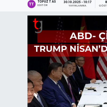
TOPUZ T AS
30.10.2025 - 10:17
EDITÖR
YAYINLANMA
GÖST